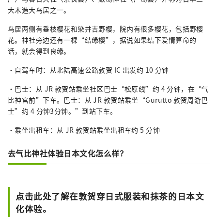
大木造大鸟居之一。
鸟居两侧有垂枝樱花和染井吉野樱，院内有很多樱花，包括野樱
花。神社旁边还有一棵“结缘樱”，据说如果结下爱情算命的
话，就会得到良缘。
・自驾车时：从北陆高速公路敦贺 IC 出发约 10 分钟
・巴士：从 JR 敦贺站乘坐社区巴士“松原线”约 4 分钟，在“气
比神宫前”下车。巴士：从 JR 敦贺站乘坐“Gurutto 敦贺周游巴
士”约 4 分钟3分钟。”到站下车。
・乘坐出租车：从 JR 敦贺站乘坐出租车约 5 分钟
去气比神社体验日本文化怎么样？
点击此处了解在敦贺穿日式服装和抹茶的日本文
化体验。