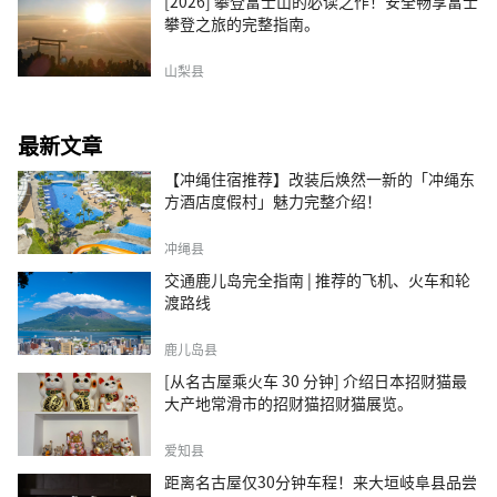
[2026] 攀登富士山的必读之作！安全畅享富士
攀登之旅的完整指南。
山梨县
最新文章
【冲绳住宿推荐】改装后焕然一新的「冲绳东
方酒店度假村」魅力完整介绍！
冲绳县
交通鹿儿岛完全指南 | 推荐的飞机、火车和轮
渡路线
鹿儿岛县
[从名古屋乘火车 30 分钟] 介绍日本招财猫最
大产地常滑市的招财猫招财猫展览。
爱知县
距离名古屋仅30分钟车程！来大垣岐阜县品尝