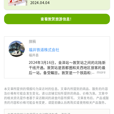
2024.04.04
查看敦贺旅游信息！
撰稿
福井铁道株式会社
福井县
2024年3月16日，金泽站～敦贺站之间的北陆新
干线开通。敦贺站是首都圈和关西地区旅客的最
more
后一站，备受瞩目。敦贺是一个铁路和港口城
镇，新干线是在日本海一侧第一个有铁路运行的
城镇开通的，因此即使在铁路迷中也很受欢迎。
观光景点星罗棋布，山侧的日本遗产旧北陆线隧
本文章所提供的情报均为采访时的信息。文章内所提到的商品、服务的内容
道遗产群开通后，“欧洲国际联络列车”开通了
及价格有可能会发生变化。请以店铺实际所提供的商品、价格为准。文章中
直达敦贺港的列车，敦贺港已发展成为日本的主
的相关资讯是作者基于采访期间的调查内容所撰写。 文章发布后，产品或服
务的内容和价格可能会有变更，请提前确认后再购买或使用相关产品服务。
要港口之一。日本海一侧的国际港口，我们将继
续提供路线巴士和旅游计划，例如敦贺港线沿海
日本遗产的新观光路线。为什么不踏上一段超乎