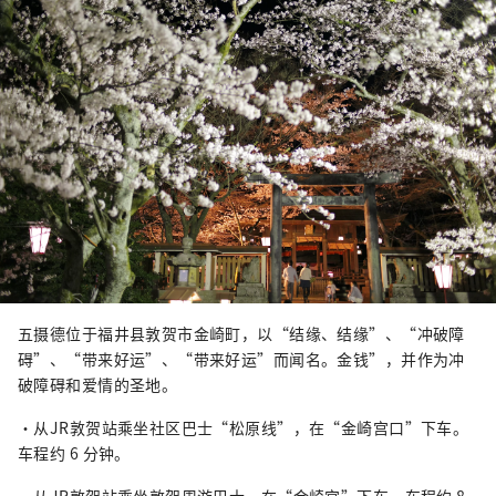
五摄德位于福井县敦贺市金崎町，以“结缘、结缘”、“冲破障
碍”、“带来好运”、“带来好运”而闻名。金钱”，并作为冲
破障碍和爱情的圣地。
・从JR敦贺站乘坐社区巴士“松原线”，在“金崎宫口”下车。
车程约 6 分钟。
・从JR敦贺站乘坐敦贺周游巴士，在“金崎宫”下车。车程约 8