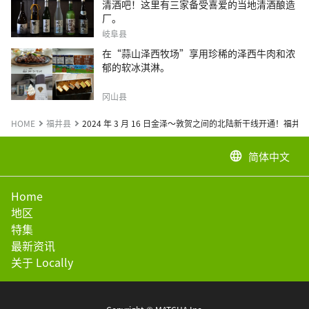
清酒吧！这里有三家备受喜爱的当地清酒酿造
厂。
岐阜县
在“蒜山泽西牧场”享用珍稀的泽西牛肉和浓
郁的软冰淇淋。
冈山县
HOME
福井县
2024 年 3 月 16 日金泽～敦贺之间的北陆新干线开通！福
简体中文
language
Home
地区
特集
最新资讯
关于 Locally