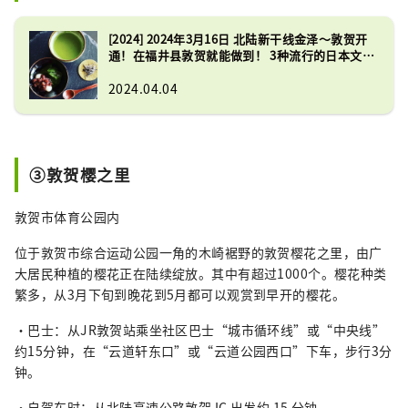
[2024] 2024年3月16日 北陆新干线金泽～敦贺开
通！在福井县敦贺就能做到！ 3种流行的日本文化
体验
2024.04.04
③敦贺樱之里
敦贺市体育公园内
位于敦贺市综合运动公园一角的木崎裾野的敦贺樱花之里，由广
大居民种植的樱花正在陆续绽放。其中有超过1000个。樱花种类
繁多，从3月下旬到晚花到5月都可以观赏到早开的樱花。
・巴士：从JR敦贺站乘坐社区巴士“城市循环线”或“中央线”
约15分钟，在“云道轩东口”或“云道公园西口”下车，步行3分
钟。
・自驾车时：从北陆高速公路敦贺 IC 出发约 15 分钟