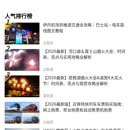
人气排行榜
伊丹机场到难波交通全攻略｜巴士站・电车路
线图文教程
大阪府
【2026最新】河口湖＆富士山烟火大会：时间
表、亮点与实用攻略全解析
山梨县
【2026最新】琵琶湖烟火大会&滋賀4大花火
节！时间表、亮点与观赏攻略全解析
滋贺县
【2026最新版】近铁特快列车车票购买指南：
网上购票、柜台购票和自动售票机购票
大阪府