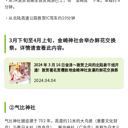
分钟。
・从北陆高速公路敦贺IC驾车约10分钟
3月下旬至4月上旬，金崎神社会举办鲜花交换
祭。详情请查看此内容。
2024 年 3 月 16 日金泽～敦贺之间的北陆新干线开
通！敦贺著名赏樱胜地金崎神社浪漫的鲜花交换祭
2024.04.04
②气比神社
气比神社据说建于 702 年。高度约11米的大鸟居（重要文化财
产）与春日大社（奈良县）、厳岛神社（广岛县）并称为日本三