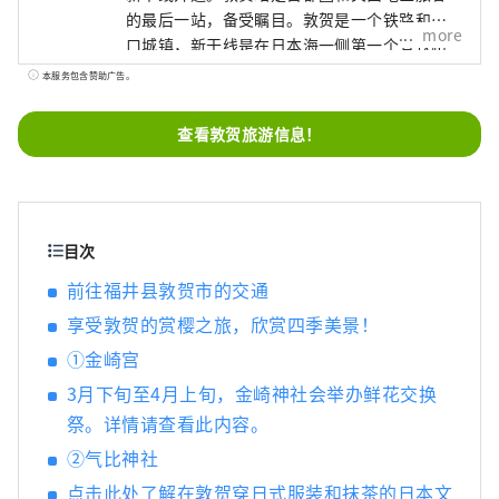
的最后一站，备受瞩目。敦贺是一个铁路和港
more
口城镇，新干线是在日本海一侧第一个有铁路
运行的城镇开通的，因此即使在铁路迷中也很
本服务包含赞助广告。
受欢迎。观光景点星罗棋布，山侧的日本遗产
旧北陆线隧道遗产群开通后，“欧洲国际联络
查看敦贺旅游信息！
列车”开通了直达敦贺港的列车，敦贺港已发
展成为日本的主要港口之一。日本海一侧的国
际港口，我们将继续提供路线巴士和旅游计
划，例如敦贺港线沿海日本遗产的新观光路
线。为什么不踏上一段超乎想象的激动人心的
目次
体验之旅呢？
前往福井县敦贺市的交通
享受敦贺的赏樱之旅，欣赏四季美景！
①金崎宫
3月下旬至4月上旬，金崎神社会举办鲜花交换
祭。详情请查看此内容。
②气比神社
点击此处了解在敦贺穿日式服装和抹茶的日本文