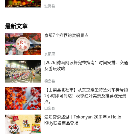
滋贺县
最新文章
京都7个推荐的赏枫景点
京都府
[2026]德岛阿波舞完整指南：时间安排、交通
及游玩攻略
德岛县
【山梨县北杜市】从东京乘坐特急列车梓号约
2小时即可到达！秋季红叶美景及推荐观光景
点。
山梨县
爱知常滑旅游｜Tokonyan 20周年×Hello
Kitty联名商品登场