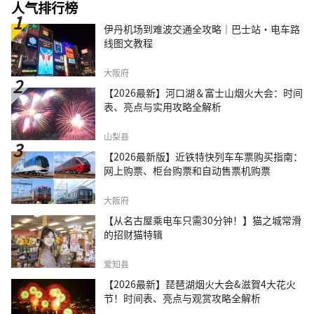
人气排行榜
伊丹机场到难波交通全攻略｜巴士站・电车路
线图文教程
大阪府
【2026最新】河口湖＆富士山烟火大会：时间
表、亮点与实用攻略全解析
山梨县
【2026最新版】近铁特快列车车票购买指南：
网上购票、柜台购票和自动售票机购票
大阪府
【从名古屋乘电车只需30分钟！】猫之城常滑
的招财猫特辑
爱知县
【2026最新】琵琶湖烟火大会&滋賀4大花火
节！时间表、亮点与观赏攻略全解析