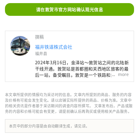
请在敦贺市官方网站确认观光信息
撰稿
福井铁道株式会社
福井县
2024年3月16日，金泽站～敦贺站之间的北陆新
干线开通。敦贺站是首都圈和关西地区旅客的最
more
后一站，备受瞩目。敦贺是一个铁路和港口城
镇，新干线是在日本海一侧第一个有铁路运行的
城镇开通的，因此即使在铁路迷中也很受欢迎。
观光景点星罗棋布，山侧的日本遗产旧北陆线隧
本文章所提供的情报均为采访时的信息。文章内所提到的商品、服务的内容
道遗产群开通后，“欧洲国际联络列车”开通了
及价格有可能会发生变化。请以店铺实际所提供的商品、价格为准。文章中
直达敦贺港的列车，敦贺港已发展成为日本的主
的相关资讯是作者基于采访期间的调查内容所撰写。 文章发布后，产品或服
务的内容和价格可能会有变更，请提前确认后再购买或使用相关产品服务。
要港口之一。日本海一侧的国际港口，我们将继
续提供路线巴士和旅游计划，例如敦贺港线沿海
日本遗产的新观光路线。为什么不踏上一段超乎
本页中的部分内容是由自动翻译生成，请见谅。
想象的激动人心的体验之旅呢？