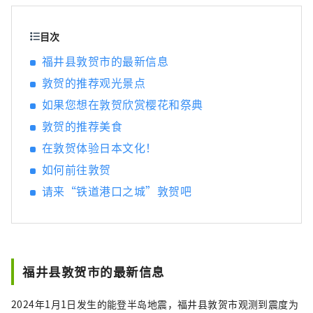
旧北陆线隧道遗产群开通后，“欧洲国际联络
列车”开通了直达敦贺港的列车，敦贺港已发
展成为日本的主要港口之一。日本海一侧的国
目次
际港口，我们将继续提供路线巴士和旅游计
福井县敦贺市的最新信息
划，例如敦贺港线沿海日本遗产的新观光路
敦贺的推荐观光景点
线。为什么不踏上一段超乎想象的激动人心的
体验之旅呢？
如果您想在敦贺欣赏樱花和祭典
敦贺的推荐美食
在敦贺体验日本文化！
如何前往敦贺
请来“铁道港口之城”敦贺吧
福井县敦贺市的最新信息
2024年1月1日发生的能登半岛地震，福井县敦贺市观测到震度为