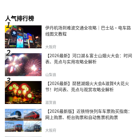
人气排行榜
伊丹机场到难波交通全攻略｜巴士站・电车路
线图文教程
大阪府
【2026最新】河口湖＆富士山烟火大会：时间
表、亮点与实用攻略全解析
山梨县
【2026最新】琵琶湖烟火大会&滋賀4大花火
节！时间表、亮点与观赏攻略全解析
滋贺县
【2026最新版】近铁特快列车车票购买指南：
网上购票、柜台购票和自动售票机购票
大阪府