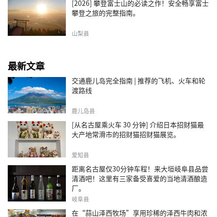
[2026] 攀登富士山的必读之作！安全畅享富士
攀登之旅的完整指南。
山梨县
最新文章
交通鹿儿岛完全指南 | 推荐的飞机、火车和轮
渡路线
鹿儿岛县
[从名古屋乘火车 30 分钟] 介绍日本招财猫最
大产地常滑市的招财猫招财猫展览。
爱知县
距离名古屋仅30分钟车程！来大垣岐阜县品尝
清酒吧！这里有三家备受喜爱的当地清酒酿造
厂。
岐阜县
在“蒜山泽西牧场”享用珍稀的泽西牛肉和浓