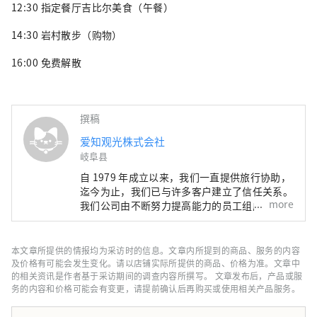
12:30 指定餐厅吉比尔美食（午餐）
14:30 岩村散步（购物）
16:00 免费解散
撰稿
爱知观光株式会社
岐阜县
自 1979 年成立以来，我们一直提供旅行协助，
迄今为止，我们已与许多客户建立了信任关系。
more
我们公司由不断努力提高能力的员工组成。 我
们将继续与客户密切合作，提供令他们满意的产
品。 我们发布有关超值优惠、高质量旅游的信
息以及我们员工撰写的专栏。 请随时与我们联
本文章所提供的情报均为采访时的信息。文章内所提到的商品、服务的内容
系。
及价格有可能会发生变化。请以店铺实际所提供的商品、价格为准。文章中
的相关资讯是作者基于采访期间的调查内容所撰写。 文章发布后，产品或服
务的内容和价格可能会有变更，请提前确认后再购买或使用相关产品服务。