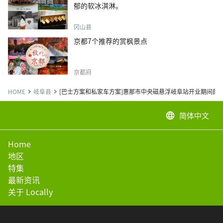
郁的软冰淇淋。
冈山县
京都7个推荐的赏枫景点
京都府
HOME
岐阜县
[巴士方案和私家车方案]惠那市中央磁悬浮岐阜站开业期间的
简体中文
language
Home
地区
特集
最新资讯
关于 Locally