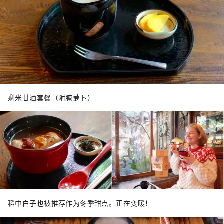
剩米甘酒套餐（附腌萝卜）
稻中白子也被推荐作为冬季甜点。正在变暖！