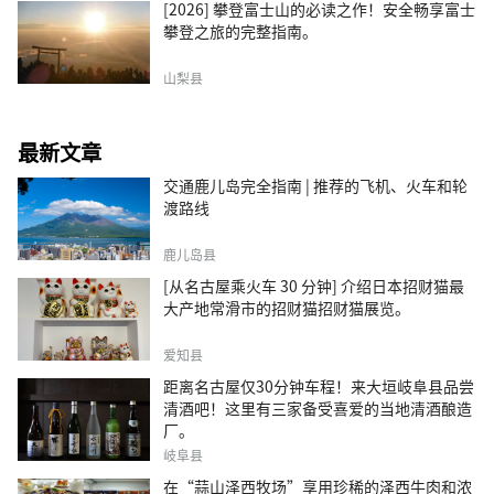
[2026] 攀登富士山的必读之作！安全畅享富士
攀登之旅的完整指南。
山梨县
最新文章
交通鹿儿岛完全指南 | 推荐的飞机、火车和轮
渡路线
鹿儿岛县
[从名古屋乘火车 30 分钟] 介绍日本招财猫最
大产地常滑市的招财猫招财猫展览。
爱知县
距离名古屋仅30分钟车程！来大垣岐阜县品尝
清酒吧！这里有三家备受喜爱的当地清酒酿造
厂。
岐阜县
在“蒜山泽西牧场”享用珍稀的泽西牛肉和浓