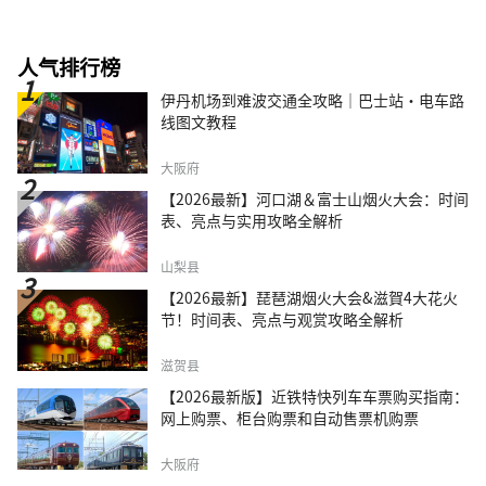
人气排行榜
伊丹机场到难波交通全攻略｜巴士站・电车路
线图文教程
大阪府
【2026最新】河口湖＆富士山烟火大会：时间
表、亮点与实用攻略全解析
山梨县
【2026最新】琵琶湖烟火大会&滋賀4大花火
节！时间表、亮点与观赏攻略全解析
滋贺县
【2026最新版】近铁特快列车车票购买指南：
网上购票、柜台购票和自动售票机购票
大阪府