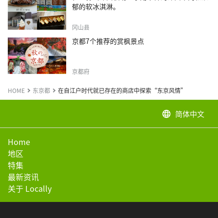
郁的软冰淇淋。
冈山县
京都7个推荐的赏枫景点
京都府
HOME
东京都
在自江户时代就已存在的商店中探索“东京风情”
简体中文
language
Home
地区
特集
最新资讯
关于 Locally