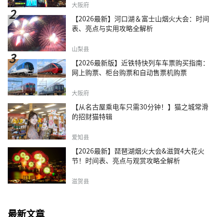
大阪府
【2026最新】河口湖＆富士山烟火大会：时间
表、亮点与实用攻略全解析
山梨县
【2026最新版】近铁特快列车车票购买指南：
网上购票、柜台购票和自动售票机购票
大阪府
【从名古屋乘电车只需30分钟！】猫之城常滑
的招财猫特辑
爱知县
【2026最新】琵琶湖烟火大会&滋賀4大花火
节！时间表、亮点与观赏攻略全解析
滋贺县
最新文章