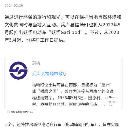
2024.02.29
通过进行环保的旅行和观光，可以在保护当地自然环境和
文化的同时与当地人互动。兵库县福崎町也将从2022年9
月起推出妖怪电动车“妖怪Gazi pod”。不过，从2023
年3月起，也将在工作日提供。
撰稿
兵库县福崎市政厅
福崎町位于兵库县西南部，曾被称为“播州”
或“播磨之国”，曾作为连接东西南北的交通
枢纽而繁荣。 1956年5月3日，田原村、八千草
more
村、原福崎町合并，形成现在的形态。 至今，
这里仍然是重​​要的交通枢纽，南北有 JR 磐丹
本服务包含赞助广告。
线、磐潭联络道路、国道 312 号线，东西有中
国高速公路和县道三木紫苏线。 此外，福崎町
此外，还将推出新型电动自行车（电动辅助自行车），旨在实现