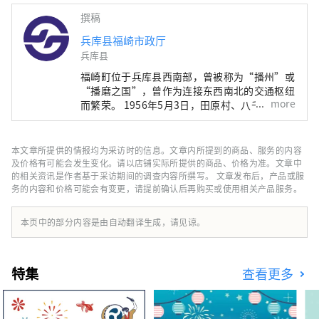
撰稿
兵库县福崎市政厅
兵库县
福崎町位于兵库县西南部，曾被称为“播州”或
“播磨之国”，曾作为连接东西南北的交通枢纽
more
而繁荣。 1956年5月3日，田原村、八千草村、
原福崎町合并，形成现在的形态。 至今，这里
仍然是重​​要的交通枢纽，南北有 JR 磐丹线、磐
潭联络道路、国道 312 号线，东西有中国高速
本文章所提供的情报均为采访时的信息。文章内所提到的商品、服务的内容
公路和县道三木紫苏线。 此外，福崎町是一座
及价格有可能会发生变化。请以店铺实际所提供的商品、价格为准。文章中
被郁郁葱葱的群山环抱的花园城市，市川流经城
的相关资讯是作者基于采访期间的调查内容所撰写。 文章发布后，产品或服
务的内容和价格可能会有变更，请提前确认后再购买或使用相关产品服务。
镇中心，是一个历史文化遗产丰富的地区。
本页中的部分内容是由自动翻译生成，请见谅。
特集
查看更多