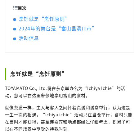
山的魅力，为它感到自豪，并主动将它传播到
目次
世界各地，而不是由当地政府或政府主导。归
烹饪就是“烹饪原则”
根结底，主角是“人”，我相信多元化的人混
2024年的舞台是“富山县滑川市”
合在一起会增强富山的吸引力。
活动信息
烹饪就是“烹饪原则”
TOYAMATO Co., Ltd.将在东京举办名为“Ichiya Ichie”的活
动，您可以在这里奢侈地享用富山的食材。
就像茶道一样，主人与客人之间怀着真诚和诚意举行，认为这是
一生一次的相遇，“ichiya ichie”活动只在当晚举行，食材只能
在当时才能获得，甚至连嘉宾和地点都经过仔细考虑，积累了可
以在不同场景中享受的特殊时刻。