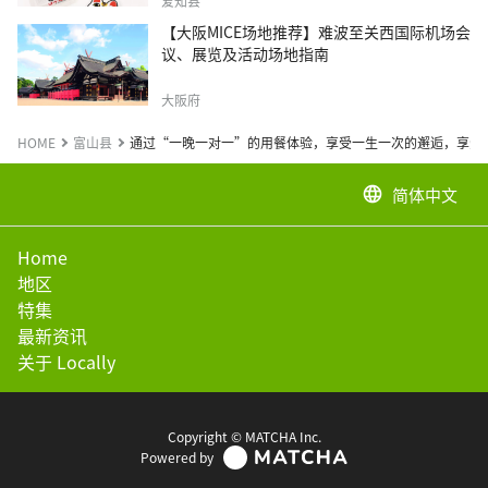
爱知县
【大阪MICE场地推荐】难波至关西国际机场会
议、展览及活动场地指南
大阪府
HOME
富山县
通过“一晚一对一”的用餐体验，享受一生一次的邂逅，享受
简体中文
language
Home
地区
特集
最新资讯
关于 Locally
Copyright © MATCHA Inc.
Powered by