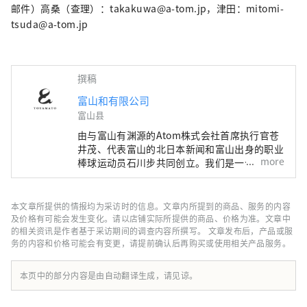
邮件）高桑（查理）：takakuwa@a-tom.jp，津田：mitomi-
tsuda@a-tom.jp
撰稿
富山和有限公司
富山县
由与富山有渊源的Atom株式会社首席执行官苍
井茂、代表富山的北日本新闻和富山出身的职业
more
棒球运动员石川步共同创立。我们是一个与富山
有联系、与富山一起创造新事业的团队。 如果
将“地区振兴”定义为利用日本各地区的特点，
遏制东京的过度集中，创造可持续发展的社会，
本文章所提供的情报均为采访时的信息。文章内所提到的商品、服务的内容
那么富山和所追求的“地区觉醒”则完全不同。
及价格有可能会发生变化。请以店铺实际所提供的商品、价格为准。文章中
许多热爱富山的人们会重新发现富山的魅力，为
的相关资讯是作者基于采访期间的调查内容所撰写。 文章发布后，产品或服
务的内容和价格可能会有变更，请提前确认后再购买或使用相关产品服务。
它感到自豪，并主动将它传播到世界各地，而不
是由当地政府或政府主导。归根结底，主角是
“人”，我相信多元化的人混合在一起会增强富
本页中的部分内容是由自动翻译生成，请见谅。
山的吸引力。