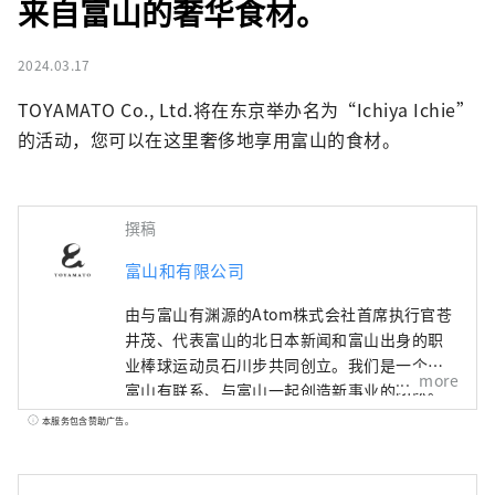
来自富山的奢华食材。
2024.03.17
TOYAMATO Co., Ltd.将在东京举办名为“Ichiya Ichie”
的活动，您可以在这里奢侈地享用富山的食材。
撰稿
富山和有限公司
由与富山有渊源的Atom株式会社首席执行官苍
井茂、代表富山的北日本新闻和富山出身的职
业棒球运动员石川步共同创立。我们是一个与
more
富山有联系、与富山一起创造新事业的团队。
如果将“地区振兴”定义为利用日本各地区的
本服务包含赞助广告。
特点，遏制东京的过度集中，创造可持续发展
的社会，那么富山和所追求的“地区觉醒”则
完全不同。许多热爱富山的人们会重新发现富