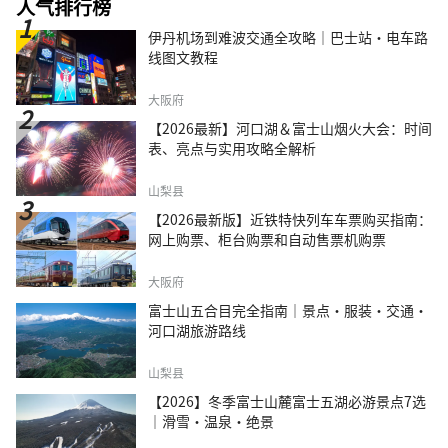
人气排行榜
伊丹机场到难波交通全攻略｜巴士站・电车路
线图文教程
大阪府
【2026最新】河口湖＆富士山烟火大会：时间
表、亮点与实用攻略全解析
山梨县
【2026最新版】近铁特快列车车票购买指南：
网上购票、柜台购票和自动售票机购票
大阪府
富士山五合目完全指南｜景点·服装·交通·
河口湖旅游路线
山梨县
【2026】冬季富士山麓富士五湖必游景点7选
｜滑雪・温泉・绝景