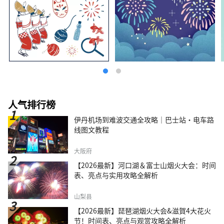
人气排行榜
伊丹机场到难波交通全攻略｜巴士站・电车路
线图文教程
大阪府
【2026最新】河口湖＆富士山烟火大会：时间
表、亮点与实用攻略全解析
山梨县
【2026最新】琵琶湖烟火大会&滋賀4大花火
节！时间表、亮点与观赏攻略全解析