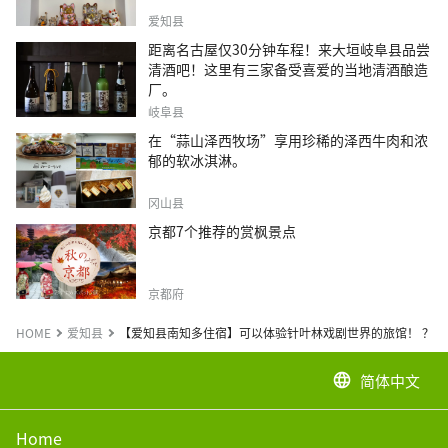
爱知县
距离名古屋仅30分钟车程！来大垣岐阜县品尝
清酒吧！这里有三家备受喜爱的当地清酒酿造
厂。
岐阜县
在“蒜山泽西牧场”享用珍稀的泽西牛肉和浓
郁的软冰淇淋。
冈山县
京都7个推荐的赏枫景点
京都府
HOME
爱知县
【爱知县南知多住宿】可以体验针叶林戏剧世界的旅馆！ ？
简体中文
language
Home