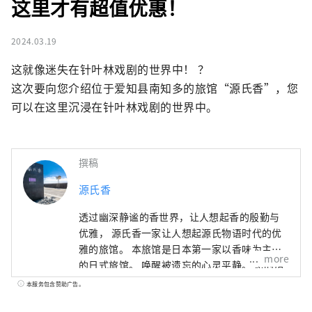
这里才有超值优惠！
2024.03.19
这就像迷失在针叶林戏剧的世界中！ ？

这次要向您介绍位于爱知县南知多的旅馆“源氏香”，您
可以在这里沉浸在针叶林戏剧的世界中。
撰稿
源氏香
透过幽深静谧的香世界，让人想起香的殷勤与
优雅， 源氏香一家让人想起源氏物语时代的优
雅的旅馆。 本旅馆是日本第一家以香味为主题
more
的日式旅馆。 唤醒被遗忘的心灵平静。 您的房
间和整个酒店到处都可以感受到熏香的舒适
本服务包含赞助广告。
感。