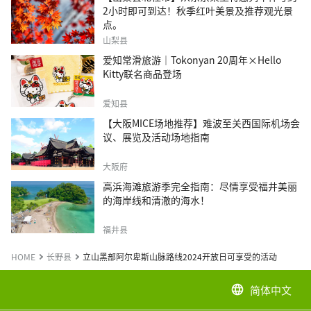
2小时即可到达！秋季红叶美景及推荐观光景
点。
山梨县
爱知常滑旅游｜Tokonyan 20周年×Hello
Kitty联名商品登场
爱知县
【大阪MICE场地推荐】难波至关西国际机场会
议、展览及活动场地指南
大阪府
高浜海滩旅游季完全指南：尽情享受福井美丽
的海岸线和清澈的海水！
福井县
HOME
长野县
立山黑部阿尔卑斯山脉路线2024开放日可享受的活动
简体中文
language