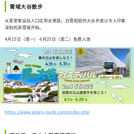
“信浓大町”，即大町市的主要车站的名称。
雪域大谷散步
信浓大町也是“立山黑部阿尔卑斯山路线”的
山脚，这条山地观光路线可以穿越世界著名的
从室堂客运站入口区到全景路，白雪皑皑的大谷步道以令人印象
“春天的雪大谷”和“黑部水坝观光放水”。
深刻的高雪墙开始。
夏季，每年接待近百万游客。 还有大量参观北
阿尔卑斯山、海拔3000m连山的游客，以及在
4月15日（周一）-6月25日（周二）免费入场
信浓大町的青木湖、中纲湖、木崎湖享受水上
活动、露营、桑拿的游客，那里的水很美。马
苏。 信浓大町位于长野县西北部，东接长野
市，西接富山县，南接松本市，北接白马村，
作为您的据点更加便利。旅行。 我们想让世界
各地的人们了解这座城市的魅力，比如荞麦
面、野味、山野菜等当地美食、清酒、当地啤
酒、好喝的水煮的咖啡，一日游的温泉，还有
温泉旅馆。我想。 如果您能使用
#shinanoomachi 与我们分享您的景点，我们
https://www.alpen-route.com/index.php
将不胜感激。谢谢。