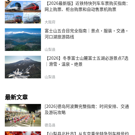
【2026最新版】近铁特快列车车票购买指南：
网上购票、柜台购票和自动售票机购票
大阪府
富士山五合目完全指南｜景点·服装·交通·
河口湖旅游路线
山梨县
【2026】冬季富士山麓富士五湖必游景点7选
｜滑雪・温泉・绝景
山梨县
最新文章
[2026]德岛阿波舞完整指南：时间安排、交通
及游玩攻略
德岛县
【山梨县北杜市】从东京乘坐特急列车梓号约