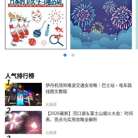
人气排行榜
伊丹机场到难波交通全攻略｜巴士站・电车路
线图文教程
大阪府
【2026最新】河口湖＆富士山烟火大会：时间
表、亮点与实用攻略全解析
山梨县