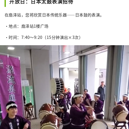
开放日：日本太鼓表演招待
在扇泽站，您将欣赏日本传统乐器——日本鼓的表演。
・地点：扇泽站1楼广场
・时间：7:40～9:20（15分钟演出×3次）