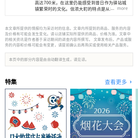
高达700米，在这里仍能感受到昔日作为驿站城
more
镇繁荣时的文化。信浓大町的特点是从城市可以
欣赏到令人印象深刻的北阿尔卑斯山景色，靠近
壮丽的自然风光，并且可以在历史悠久的城镇中
漫步，同时感受大自然。这是一个人口不到
本文章所提供的情报均为采访时的信息。文章内所提到的商品、服务的内容
30,000 的小城市，经常被游客称为“信浓大
及价格有可能会发生变化。请以店铺实际所提供的商品、价格为准。文章中
町”，即大町市的主要车站的名称。 信浓大町
的相关资讯是作者基于采访期间的调查内容所撰写。 文章发布后，产品或服
务的内容和价格可能会有变更，请提前确认后再购买或使用相关产品服务。
也是“立山黑部阿尔卑斯山路线”的山脚，这条
山地观光路线可以穿越世界著名的“春天的雪大
谷”和“黑部水坝观光放水”。夏季，每年接待
本页中的部分内容是由自动翻译生成，请见谅。
近百万游客。 还有大量参观北阿尔卑斯山、海
拔3000m连山的游客，以及在信浓大町的青木
湖、中纲湖、木崎湖享受水上活动、露营、桑拿
特集
查看更多
的游客，那里的水很美。马苏。 信浓大町位于
长野县西北部，东接长野市，西接富山县，南接
松本市，北接白马村，作为您的据点更加便利。
旅行。 我们想让世界各地的人们了解这座城市
的魅力，比如荞麦面、野味、山野菜等当地美
食、清酒、当地啤酒、好喝的水煮的咖啡，一日
游的温泉，还有温泉旅馆。我想。 如果您能使
用#shinanoomachi 与我们分享您的景点，我
们将不胜感激。谢谢。