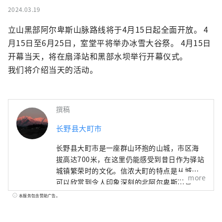
2024.03.19
立山黑部阿尔卑斯山脉路线将于4月15日起全面开放。 4
月15日至6月25日，室堂平将举办冰雪大谷祭。 4月15日
开幕当天，将在扇泽站和黑部水坝举行开幕仪式。

我们将介绍当天的活动。
撰稿
长野县大町市
长野县大町市是一座群山环抱的山城，市区海
拔高达700米，在这里仍能感受到昔日作为驿站
城镇繁荣时的文化。信浓大町的特点是从城市
more
可以欣赏到令人印象深刻的北阿尔卑斯山景
色，靠近壮丽的自然风光，并且可以在历史悠
本服务包含赞助广告。
久的城镇中漫步，同时感受大自然。这是一个
人口不到 30,000 的小城市，经常被游客称为