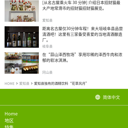
[从名古屋乘火车 30 分钟] 介绍日本招财猫最
大产地常滑市的招财猫招财猫展览。
爱知县
距离名古屋仅30分钟车程！来大垣岐阜县品尝
清酒吧！这里有三家备受喜爱的当地清酒酿造
厂。
岐阜县
在“蒜山泽西牧场”享用珍稀的泽西牛肉和浓
郁的软冰淇淋。
冈山县
HOME
爱知县
爱知县独有的酒精饮料“花草风月”
简体中文
language
Home
地区
特集