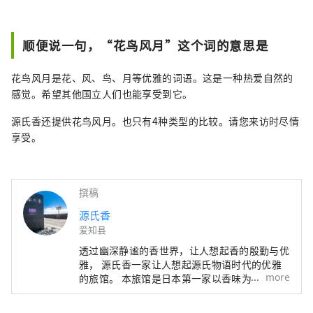
顺便说一句，“花鸟风月”这个词的意思是
花鸟风月是花、风、鸟、月等优雅的词语。这是一种热爱自然的
感觉。希望其他国立人们也能享受到它。
源氏香还提供花鸟风月。也只有4种类型的比较。请您来访时尽情
享受。
撰稿
源氏香
爱知县
透过幽深静谧的香世界，让人想起香的殷勤与优
雅， 源氏香一家让人想起源氏物语时代的优雅
more
的旅馆。 本旅馆是日本第一家以香味为主题的
日式旅馆。 唤醒被遗忘的心灵平静。 您的房间
和整个酒店到处都可以感受到熏香的舒适感。