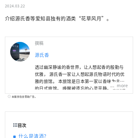
2024.03.22
介绍源氏香等爱知县独有的酒类“花草风月”。
撰稿
源氏香
透过幽深静谧的香世界，让人想起香的殷勤与
优雅， 源氏香一家让人想起源氏物语时代的优
雅的旅馆。 本旅馆是日本第一家以香味为主题
more
的日式旅馆。 唤醒被遗忘的心灵平静。 您的房
间和整个酒店到处都可以感受到熏香的舒适
本服务包含赞助广告。
感。
目次
什么是清酒？