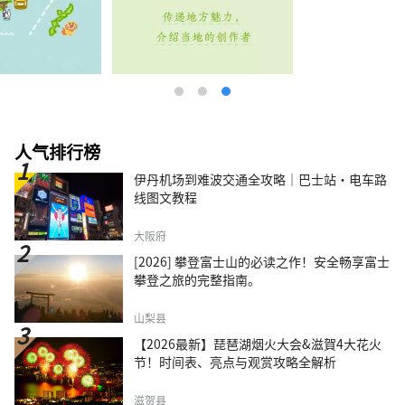
人气排行榜
伊丹机场到难波交通全攻略｜巴士站・电车路
线图文教程
大阪府
[2026] 攀登富士山的必读之作！安全畅享富士
攀登之旅的完整指南。
山梨县
【2026最新】琵琶湖烟火大会&滋賀4大花火
节！时间表、亮点与观赏攻略全解析
滋贺县