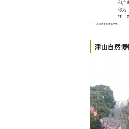
和广
称为
味，都
世界
本服务包含赞助广告。
艺术
津山自然博