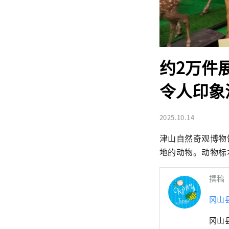
约2万件
令人印象
2025.10.14
津山自然奇观博物
地的动物。动物标
撰稿
冈山
冈山