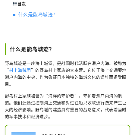
之餐厅、丸之内88屋以及冈山理科大学今治校
目次
区的食堂，旨在提供服务以吸引更多游客，为
什么是能岛城迹？
地区做出贡献。
什么是能岛城迹？
野岛城迹是一座海上城堡，是战国时代活跃在濑户内海、被称为
“
村上海贼团
”的野岛村上家族的大本营。它位于海上交通要地
濑户内海的中央，作为象征日本独特的海城文化的遗址而备受瞩
目。
野岛村上家族被誉为“海洋的守护者”，守护着濑户内海的航
道。他们还通过控制海上交通和对过往船只收取通行费来产生巨
大的经济影响。野岛城的建造具有重要的战略意义，代表着当时
的军事技术和经济进步。