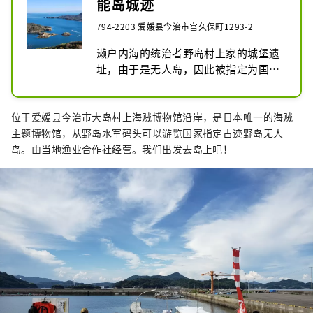
能岛城迹
794-2203 爱媛县今治市宫久保町1293-2
濑户内海的统治者野岛村上家的城堡遗
址，由于是无人岛，因此被指定为国家
指定史迹，可以在游览中体验登陆。尽
管丰臣秀吉因 1588 年颁布的海贼废除
位于爱媛县今治市大岛村上海贼博物馆沿岸，是日本唯一的海贼
令而被迫离开岛屿和他的占领地，但仍
主题博物馆，从野岛水军码头可以游览国家指定古迹野岛无人
有许多粉丝前来体验从南北町到战国时
岛。由当地渔业合作社经营。我们出发去岛上吧！
期的海城遗址和周围的潮汐。