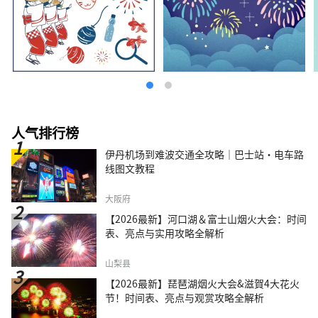
人气排行榜
伊丹机场到难波交通全攻略｜巴士站・电车路
线图文教程
大阪府
【2026最新】河口湖＆富士山烟火大会：时间
表、亮点与实用攻略全解析
山梨县
【2026最新】琵琶湖烟火大会&滋賀4大花火
节！时间表、亮点与观赏攻略全解析