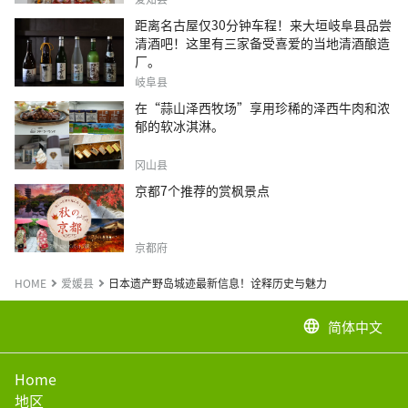
距离名古屋仅30分钟车程！来大垣岐阜县品尝
清酒吧！这里有三家备受喜爱的当地清酒酿造
厂。
岐阜县
在“蒜山泽西牧场”享用珍稀的泽西牛肉和浓
郁的软冰淇淋。
冈山县
京都7个推荐的赏枫景点
京都府
HOME
爱媛县
日本遗产野岛城迹最新信息！诠释历史与魅力
简体中文
language
Home
地区