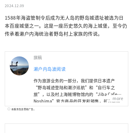
2024.12.09
1588年海盗管制令后成为无人岛的野岛城遗址被选为日
本百座城堡之一。这是一座历史悠久的海上城堡，至今仍
传承着濑户内海统治者野岛村上家族的传说。
撰稿
濑户内岛波阅读
作为旅游业务的一部分，我们提供日本遗产
“野岛城迹登陆和潮汐巡航”和“自行车之
旅”，以及村上海贼博物馆内的“Jiba Cafe
more
Noshima”官方商品的开发和销售，并为政府
机构提供客户吸引服务。此外，在道路服务事
本服务包含赞助广告。
业中，我们还运营“广岛～今治·福山～今治
·福山～松山”的高速巴士路线和收费站，在
餐饮事业中，我们还运营来岛海峡服务区、风