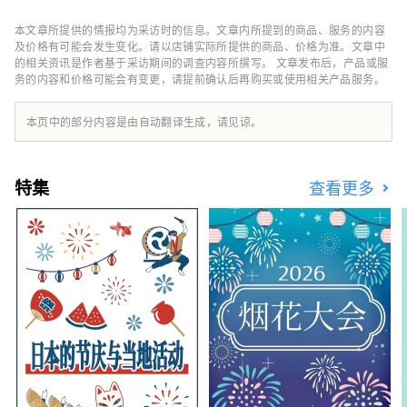
吸引服务。此外，在道路服务事业中，我们还运
营“广岛～今治·福山～今治·福山～松山”的
本文章所提供的情报均为采访时的信息。文章内所提到的商品、服务的内容
高速巴士路线和收费站，在餐饮事业中，我们还
及价格有可能会发生变化。请以店铺实际所提供的商品、价格为准。文章中
运营来岛海峡服务区、风之餐厅、丸之内88屋
的相关资讯是作者基于采访期间的调查内容所撰写。 文章发布后，产品或服
务的内容和价格可能会有变更，请提前确认后再购买或使用相关产品服务。
以及冈山理科大学今治校区的食堂，旨在提供服
务以吸引更多游客，为地区做出贡献。
本页中的部分内容是由自动翻译生成，请见谅。
特集
查看更多