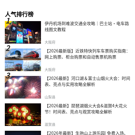
人气排行榜
伊丹机场到难波交通全攻略｜巴士站・电车路
线图文教程
大阪府
【2026最新版】近铁特快列车车票购买指南：
网上购票、柜台购票和自动售票机购票
大阪府
【2026最新】河口湖＆富士山烟火大会：时间
表、亮点与实用攻略全解析
山梨县
【2026最新】琵琶湖烟火大会&滋賀4大花火
节！时间表、亮点与观赏攻略全解析
滋贺县
【2026年最新】生驹山上游乐园| 免费入场、