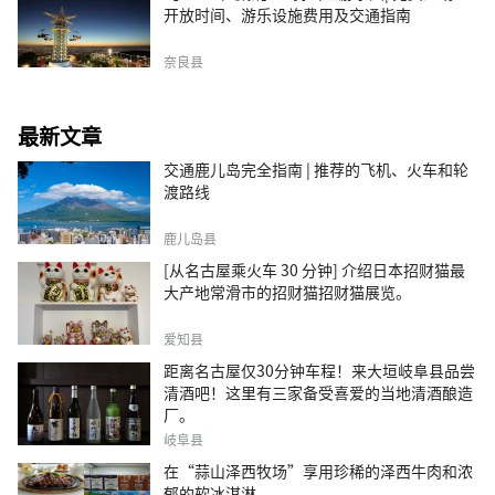
开放时间、游乐设施费用及交通指南
奈良县
最新文章
交通鹿儿岛完全指南 | 推荐的飞机、火车和轮
渡路线
鹿儿岛县
[从名古屋乘火车 30 分钟] 介绍日本招财猫最
大产地常滑市的招财猫招财猫展览。
爱知县
距离名古屋仅30分钟车程！来大垣岐阜县品尝
清酒吧！这里有三家备受喜爱的当地清酒酿造
厂。
岐阜县
在“蒜山泽西牧场”享用珍稀的泽西牛肉和浓
郁的软冰淇淋。