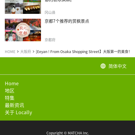
冈山县
京都7个推荐的赏枫景点
京都府
HOME
大阪府
[Eeyan ! From Osaka Shopping Street】大
简体中文
language
Home
地区
特集
最新资讯
关于 Locally
Copyright © MATCHA Inc.