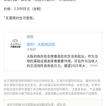
价格：2,500日元（含税）
*无需预约也可使用。
撰稿
是的！大阪商店街
大阪府
大阪的商店街支撑着县民的生活和就业，作为当
地的基础设施发挥着重要作用，并且作为当地人
more
的交流场所具有吸引力。展望2025年大阪/关西
世博会，我们开设了门户网站“Eeyan！大阪商
店街”，作为传达大阪商店街和商店的吸引力并
将其数字化的举措。 “还有这样的商圈！下次
本文章所提供的情报均为采访时的信息。文章内所提到的商品、服务的内容
我们也去吧！” 请利用“Eeyan！大阪商店
及价格有可能会发生变化。请以店铺实际所提供的商品、价格为准。文章中
街”与商店街的奇妙邂逅，例如发现当地商店街
的相关资讯是作者基于采访期间的调查内容所撰写。 文章发布后，产品或服
务的内容和价格可能会有变更，请提前确认后再购买或使用相关产品服务。
的新一面。
本页中的部分内容是由自动翻译生成，请见谅。