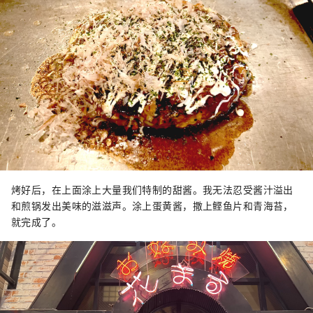
烤好后，在上面涂上大量我们特制的甜酱。我无法忍受酱汁溢出
和煎锅发出美味的滋滋声。涂上蛋黄酱，撒上鲣鱼片和青海苔，
就完成了。