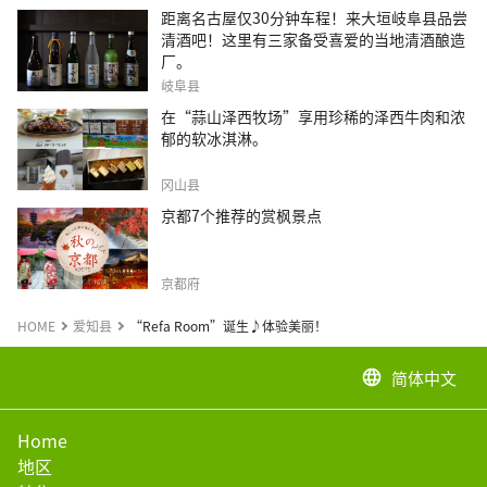
距离名古屋仅30分钟车程！来大垣岐阜县品尝
清酒吧！这里有三家备受喜爱的当地清酒酿造
厂。
岐阜县
在“蒜山泽西牧场”享用珍稀的泽西牛肉和浓
郁的软冰淇淋。
冈山县
京都7个推荐的赏枫景点
京都府
HOME
爱知县
“Refa Room”诞生♪体验美丽！
简体中文
language
Home
地区