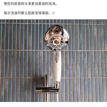
使您的皮肤和头发更加美丽的泡沫。
每次洗澡时都让肌肤变得美丽...☆