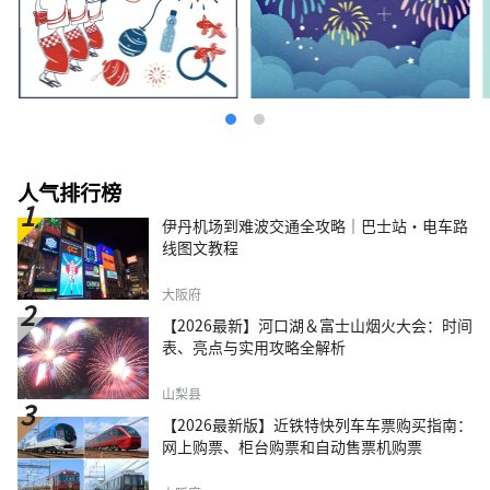
人气排行榜
伊丹机场到难波交通全攻略｜巴士站・电车路
线图文教程
大阪府
【2026最新】河口湖＆富士山烟火大会：时间
表、亮点与实用攻略全解析
山梨县
【2026最新版】近铁特快列车车票购买指南：
网上购票、柜台购票和自动售票机购票