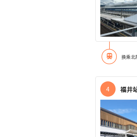
train
换乘北
4
福井