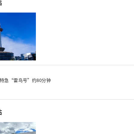
站
R特急“雷鸟号”约80分钟
站