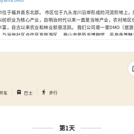
市位于福井县东北部。 市区位于九头龙川沿岸形成的河流阶地上，
以纺织业为核心产业，自明治时代以来一直是当地产业，农村地区
，自古以来农业和林业就很活跃。 我们公司是一家DMO（旅游社区发展公
，与当地社区合作开发旅游区。 胜山市是恐龙博物馆、平泉寺等魅
针对来胜山的顾客，我们提供导游服务，让更多的人体验胜山、位
Geo Terminal”以及6月开业的“路边休息站恐龙谷胜山”的运营
致的服务。 我们还积极迎接以旅游业为中心的新事业的挑战，以振
｜
｜
directions_walk
directions_bus_filled
步行
开车
巴士
第1天