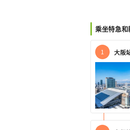
乘坐特急和
1
大阪