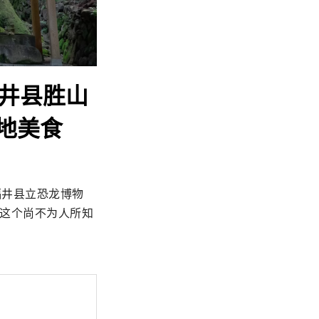
福井县胜山
地美食
福井县立恐龙博物
山这个尚不为人所知