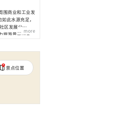
周围商业和工业发
也如此水源充足，
more
力旅游景点的宝
于恐龙博物馆停车
2020年，我们提
兴胜胜山町。
景点位置