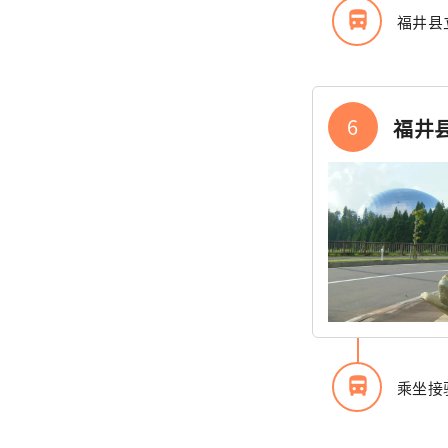
directions_bus_filled
福井县
6
福井
directions_bus_filled
乘坐接驳