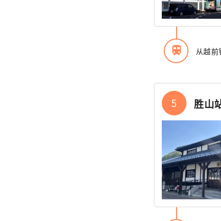
train
从越前
5
胜山