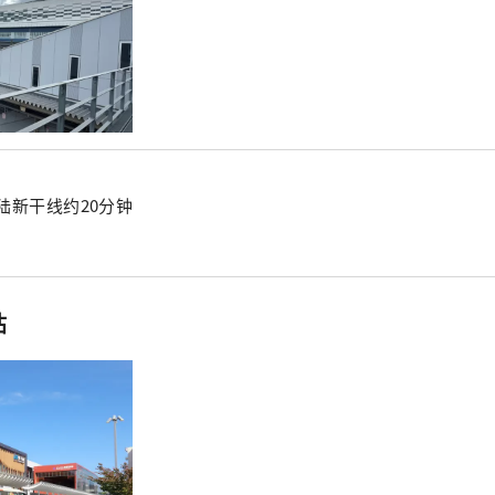
陆新干线约20分钟
站