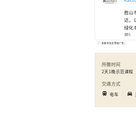
胜山
达，
绿化丰富
司）
库！
本服务包含赞助广告。
场的“
供细
所需时间
2天1晚示范课程
交通方式
｜
train
directions_car_filled
电车