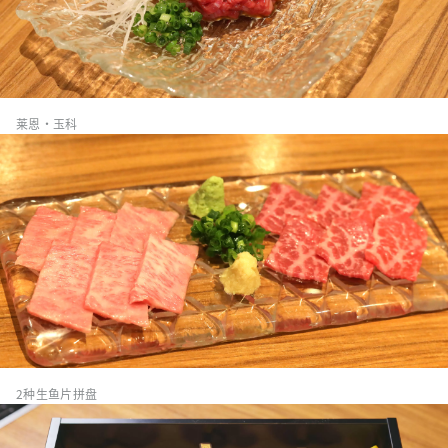
莱恩·玉科
2种生鱼片拼盘