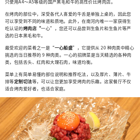
只使用A4～A5等级的国产黑毛和牛的高性价比烤肉店。
在烤肉的部位中，深受各代人喜爱的牛舌是单独上桌的，因此您
可以享受到不同的味道和质地。此外，在南河内唯一一家获得生
吃认证的
烤肉店“
一心”，您还可以品尝到生鱼片和生鱼片等严
选的日本黑毛和牛。
最受欢迎的菜肴之一是“
一心船盛
”，它提供从 20 种肉类中精心
挑选的当日推荐的 9 种肉类。一心的招牌菜是当天精选的各种肉
类，包括舌头、红肉和大理石肉，味道均衡。
菜单上有简单易懂的部位说明和推荐吃法，以及厚片、薄片、牛
排等
定制切法
等，可以让您更加享受烤肉的乐趣。这家餐厅不仅
适合烤肉爱好者，也适合家庭。