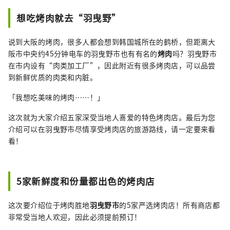
植的葡萄酿造的葡萄酒是大阪的代表特产。 此
外，羽曳野是关西最著名的烤肉胜地之一，拥
想吃烤肉就去“羽曳野”
有约 140 年的肉类工业历史。 “我想一边喝着
美酒，一边欣赏世界遗产……” “我想在大自
说到大阪的烤肉，很多人都会想到韩国城所在的鹤桥，但距离大
然丰富的土地上吃到美味的肉……” 在这种情
阪市中央约45分钟电车的羽曳野市也有有名的
烤肉
吗？羽曳野市
况下，请访问羽曳野。
在市内设有“肉类加工厂”，因此附近有很多烤肉店，可以品尝
到新鲜优质的肉类和内脏。
「我想吃美味的烤肉……！」
这次就为大家介绍五家深受当地人喜爱的特色烤肉店。最后为您
介绍可以在羽曳野市尽情享受烤肉店的旅游路线，请一定要来看
看！
5家新鲜度和份量都出色的烤肉店
这次要介绍位于烤肉胜地
羽曳野市
的5家严选烤肉店！所有商店都
非常受当地人欢迎，因此必须提前预订！