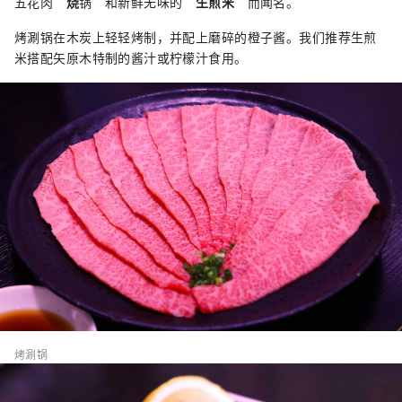
五花肉“
烧
锅”和新鲜无味的“
生煎米”
而闻名。
烤涮锅在木炭上轻轻烤制，并配上磨碎的橙子酱。我们推荐生煎
米搭配矢原木特制的酱汁或柠檬汁食用。
烤涮锅