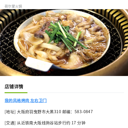
荷尔蒙火锅
店铺详情
我的风格烤肉 左右卫门
[地址] 大阪府羽曳野市大黑310 邮编：583-0847
[交通] 从近铁南大阪线驹谷站步行约 17 分钟