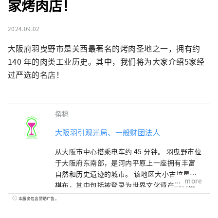
家烤肉店！
2024.09.02
大阪府羽曳野市是关西最著名的烤肉圣地之一，拥有约 
140 年的肉类工业历史。其中，我们将为大家介绍5家经
过严选的名店！
撰稿
大阪羽引观光局、一般财团法人
从大阪市中心搭乘电车约 45 分钟。 羽曳野市位
于大阪府东南部，是河内平原上一座拥有丰富
自然和历史遗迹的城市。 该地区大小古坟星罗
more
棋布，其中包括被登录为世界文化遗产的日本
最大的古坟——应神天皇陵，是伴随人们生活的
本服务包含赞助广告。
能量点。 这里也是著名的水果产地，用这里种