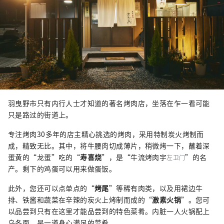
羽曳野市只有内行人士才知道的著名烤肉店，坐落在乍一看可能
只是路过的街道上。
专注烤肉30多年的店主精心挑选的烤肉，采用特制炭火烤制而
成，精致无比。其中，将牛腰肉切成薄片，稍微烤一下，蘸着深
蛋黄的“龙蛋”吃的“
寿喜烧
”，是“牛流烤肉宇
”的名
左卫门
产。剩下的鸡蛋可以用来做蛋饭。
此外，您还可以点单点的“
烤尾
”等稀有肉类，以及用裙边牛
排、铁酱和蔬菜在辛辣的炭火上烤制而成的“
激素火锅
”。您可
以品尝到只有在这里才能品尝到的特色菜肴。内脏一人火锅配上
乌冬面，是一道身心满足的菜肴。