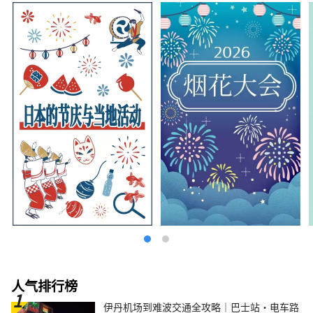
人气排行榜
伊丹机场到难波交通全攻略｜巴士站・电车路