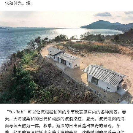
化和时光。墙。
“Yu-Rah”可以让您根据访问的季节欣赏瀬戸内的各种风景。春
天，大海被柔和的日光和动感的波浪染红，夏天，波光粼粼的海
面与蓝天融为一体。秋季，渐深的日出营造出神奇的景观，冬
季，轻柔的海浪衬托出宁静大海的美丽。这些时刻的灵感来自偶