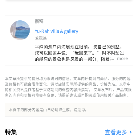
时不时驶过的船只的景象也是风景的一
部分，随着季节和时间的变化而变化。

一种完全非面对面的方式来保护您的隐
撰稿
私。请在“Yu-Rah”度过您自己的时
光。
Yu-Rah villa & gallery
爱媛县
平静的濑户内海展现在眼前。 您自己的别墅，
您可以回家并说：“我回来了。” 时不时驶过
more
的船只的景象也是风景的一部分，随着季节和时
间的不同而变化。 一种完全非面对面的方式来
保护您的隐私。 请在“Yu-Rah”度过您自己的
时光。
本文章所提供的情报均为采访时的信息。文章内所提到的商品、服务的内容
及价格有可能会发生变化。请以店铺实际所提供的商品、价格为准。文章中
的相关资讯是作者基于采访期间的调查内容所撰写。 文章发布后，产品或服
务的内容和价格可能会有变更，请提前确认后再购买或使用相关产品服务。
本页中的部分内容是由自动翻译生成，请见谅。
特集
查看更多