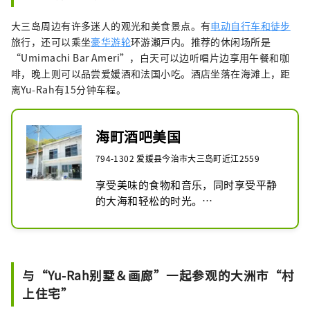
大三岛周边有许多迷人的观光和美食景点。有
电动自行车和徒步
旅行，还可以乘坐
豪华游轮
环游瀬戸内。推荐的休闲场所是
“Umimachi Bar Ameri”，白天可以边听唱片边享用午餐和咖
啡，晚上则可以品尝爱媛酒和法国小吃。酒店坐落在海滩上，距
离Yu-Rah有15分钟车程。
海町酒吧美国
794-1302 爱媛县今治市大三岛町近江2559
享受美味的食物和音乐，同时享受平静
的大海和轻松的时光。

・可以聆听唱片的美妙空间

・晚上的酒精饮料和法式小吃

・白天在咖啡厅享用午餐和咖啡
与“Yu-Rah别墅＆画廊”一起参观的大洲市“村
上住宅”