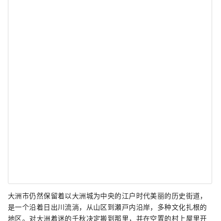
大洲市仍然保留着以大洲城为中央的江户时代美丽的历史街道，
是一个沿着日出川流淌，从山区到瀬戸内沿岸，多种文化扎根的
地区。对大洲着迷的千秋决定搬到那里，并在空置的村上屋里开