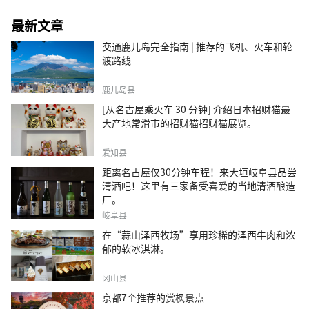
最新文章
交通鹿儿岛完全指南 | 推荐的飞机、火车和轮
渡路线
鹿儿岛县
[从名古屋乘火车 30 分钟] 介绍日本招财猫最
大产地常滑市的招财猫招财猫展览。
爱知县
距离名古屋仅30分钟车程！来大垣岐阜县品尝
清酒吧！这里有三家备受喜爱的当地清酒酿造
厂。
岐阜县
在“蒜山泽西牧场”享用珍稀的泽西牛肉和浓
郁的软冰淇淋。
冈山县
京都7个推荐的赏枫景点