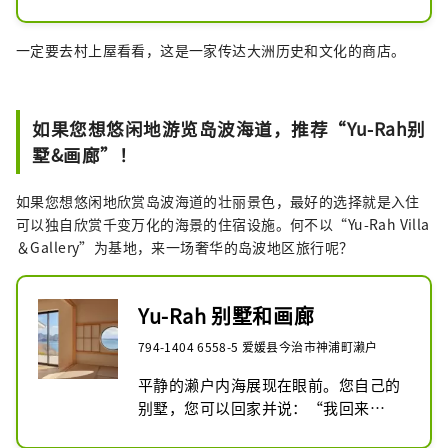
午餐和晚餐等菜肴，以便您可以放松身
心并比较您关心的啤酒。来到大洲市，
一定要去村上屋看看，这是一家传达大洲历史和文化的商店。
一定要在特别的空间里品尝特别的精酿
啤酒。请随时光临。

这座砖砌仓库建于 100 多年前，原为丝
如果您想悠闲地游览岛波海道，推荐“Yu-Rah别
线厂的兰花仓库。遗址上继承了1889年
墅&画廊”！
大洲城拆除时的瓦片和银杏树，并种植
了水杉树，成为该地区的象征。近年
如果您想悠闲地欣赏岛波海道的壮丽景色，最好的选择就是入住
来，因老化而面临生存危机，但在当地
可以独自欣赏千变万化的海景的住宿设施。何不以“Yu-Rah Villa
志愿者的保护活动帮助下，对砖砌仓库
＆Gallery”为基地，来一场奢华的岛波地区旅行呢？
进行了翻新，桌椅均采用西式古董和当
地老房子的物品制作，再现了当年的风
貌。充满明治时代气息的“卧龙砖仓
Yu-Rah 别墅和画廊
库”重生。
794-1404 6558-5 爱媛县今治市神浦町濑户
平静的濑户内海展现在眼前。您自己的
别墅，您可以回家并说：“我回来
了。”
