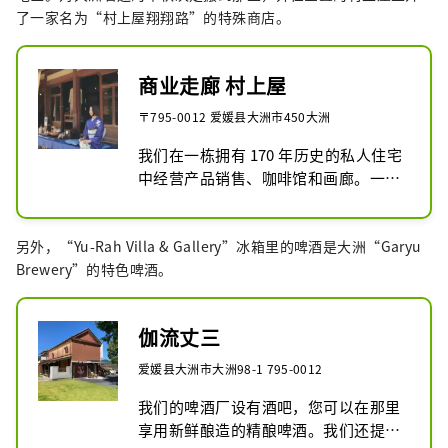
了一家名为“村上屋翔翔路”的特殊商店。
商业走廊 村上屋
〒795-0012 爱媛县大洲市450大洲
我们在一栋拥有 170 年历史的私人住宅
中经营产品销售、咖啡馆和画廊。一边
欣赏悠闲的庭院，一边享受时间的流
动。爱媛县大洲市大洲450

另外，“Yu-Rah Villa & Gallery”冰箱里的啤酒是大洲“Garyu
定休日：周一、周二

Brewery”的特色啤酒。
​营业时间：10:00~17:00

电话：0893-57-9771​

邮件：info@sa-rah.net
伽流丈三
爱媛县大洲市大洲98-1 795-0012
我们的啤酒厂设有酒吧，您可以在那里
享用新鲜酿造的精酿啤酒。我们还提供