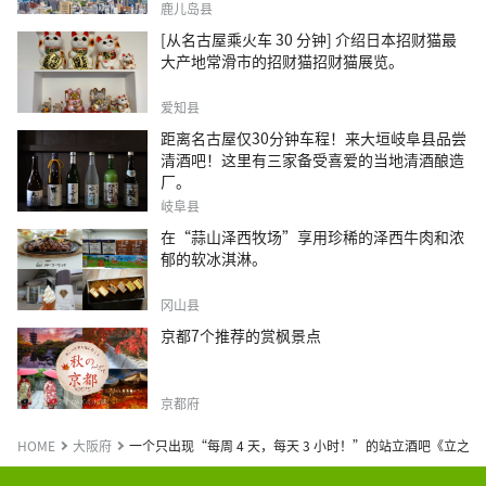
鹿儿岛县
[从名古屋乘火车 30 分钟] 介绍日本招财猫最
大产地常滑市的招财猫招财猫展览。
爱知县
距离名古屋仅30分钟车程！来大垣岐阜县品尝
清酒吧！这里有三家备受喜爱的当地清酒酿造
厂。
岐阜县
在“蒜山泽西牧场”享用珍稀的泽西牛肉和浓
郁的软冰淇淋。
冈山县
京都7个推荐的赏枫景点
京都府
HOME
大阪府
一个只出现“每周 4 天，每天 3 小时！”的站立酒吧《立之大