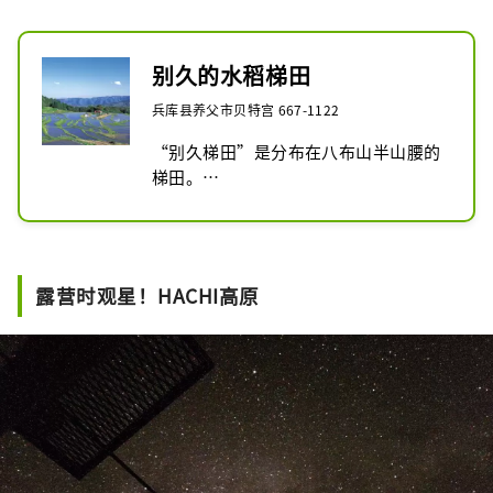
别久的水稻梯田
兵库县养父市贝特宫 667-1122
“别久梯田”是分布在八布山半山腰的
梯田。

位于海拔700m处，是俯瞰兵库山的风
景名胜，是至今仍保留的日本原始景
观。

附近有兵库县天然纪念物“别久之
露营时观星！HACHI高原
冈”，从其根部涌出的丰富泉水灌溉着
广阔的稻田，形成了美丽的梯田景色。

5月初插秧前，在别久梯田里拍摄的稻
田倒映的“倒立冰山”每年都吸引着众
多摄影爱好者前来拍照。