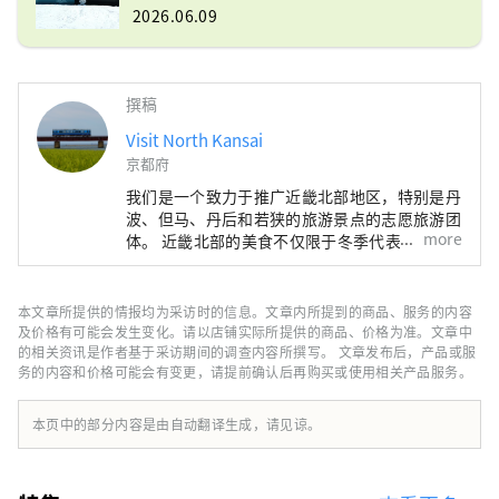
2026.06.09
撰稿
Visit North Kansai
京都府
我们是一个致力于推广近畿北部地区，特别是丹
波、但马、丹后和若狭的旅游景点的志愿旅游团
more
体。 近畿北部的美食不仅限于冬季代表性海鲜
——螃蟹，还包括牡蛎、鰤鱼、河豚，以及夏季
的美味，如海蛤、岩蚝、白鱿鱼。山区特产有丹
巴栗子、丹巴黑豆，夏季水果则有沙丘瓜，因
本文章所提供的情报均为采访时的信息。文章内所提到的商品、服务的内容
此，这里一年四季都能品尝到美食。 如果我能
及价格有可能会发生变化。请以店铺实际所提供的商品、价格为准。文章中
够分享一些信息，让人们可以多次游览广袤的近
的相关资讯是作者基于采访期间的调查内容所撰写。 文章发布后，产品或服
务的内容和价格可能会有变更，请提前确认后再购买或使用相关产品服务。
畿北部地区，并享受火车旅行的乐趣，我将感到
非常高兴。
本页中的部分内容是由自动翻译生成，请见谅。