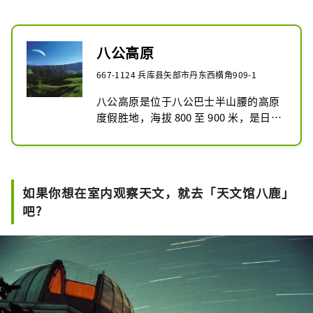
八公高原
667-1124 兵库县矢部市丹东西横角909-1
八公高原是位于八公巴士半山腰的高原
度假胜地，海拔 800 至 900 米，是日本
西部领先的户外地区之一。您全年都可
以享受各种运动，包括登山、徒步旅
行、滑翔伞以及冬季的滑雪和单板滑
雪。
如果你想在室内观察天文，就去「天文馆八鹿」
吧?