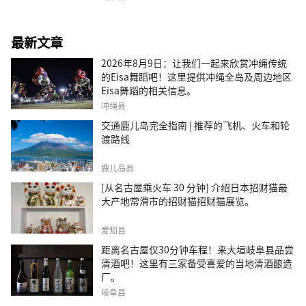
最新文章
2026年8月9日：让我们一起来欣赏冲绳传统
的Eisa舞蹈吧！这里提供冲绳全岛及周边地区
Eisa舞蹈的相关信息。
冲绳县
交通鹿儿岛完全指南 | 推荐的飞机、火车和轮
渡路线
鹿儿岛县
[从名古屋乘火车 30 分钟] 介绍日本招财猫最
大产地常滑市的招财猫招财猫展览。
爱知县
距离名古屋仅30分钟车程！来大垣岐阜县品尝
清酒吧！这里有三家备受喜爱的当地清酒酿造
厂。
岐阜县