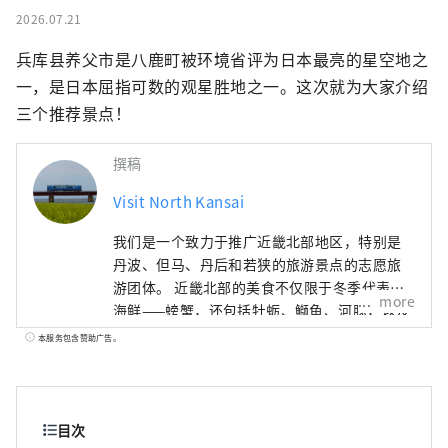
2026.07.21
兵库县养父市是八鹿町被环境省评为日本最亮的星空地之
一，是日本屈指可数的观星胜地之一。这次就为大家介绍
三个推荐景点！
撰稿
Visit North Kansai
我们是一个致力于推广近畿北部地区，特别是
丹波、但马、丹后和若狭的旅游景点的志愿旅
游团体。 近畿北部的美食不仅限于冬季代表性
more
海鲜——螃蟹，还包括牡蛎、鰤鱼、河豚，以及
夏季的美味，如海蛤、岩蚝、白鱿鱼。山区特
本服务包含赞助广告。
产有丹巴栗子、丹巴黑豆，夏季水果则有沙丘
瓜，因此，这里一年四季都能品尝到美食。 如
果我能够分享一些信息，让人们可以多次游览
广袤的近畿北部地区，并享受火车旅行的乐
目次