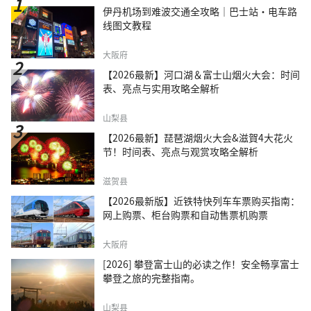
伊丹机场到难波交通全攻略｜巴士站・电车路
线图文教程
大阪府
【2026最新】河口湖＆富士山烟火大会：时间
表、亮点与实用攻略全解析
山梨县
【2026最新】琵琶湖烟火大会&滋賀4大花火
节！时间表、亮点与观赏攻略全解析
滋贺县
【2026最新版】近铁特快列车车票购买指南：
网上购票、柜台购票和自动售票机购票
大阪府
[2026] 攀登富士山的必读之作！安全畅享富士
攀登之旅的完整指南。
山梨县