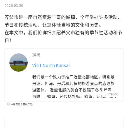
2026.03.20
养父市是一座自然资源丰富的城镇，全年举办许多活动、
节日和传统活动，让您体验当地的文化和历史。

在本文中，我们将详细介绍养父市独有的季节性活动和节
日！
撰稿
Visit North Kansai
我们是一个致力于推广近畿北部地区，特别是
丹波、但马、丹后和若狭的旅游景点的志愿旅
游团体。 近畿北部的美食不仅限于冬季代表性
more
海鲜——螃蟹，还包括牡蛎、鰤鱼、河豚，以及
夏季的美味，如海蛤、岩蚝、白鱿鱼。山区特
本服务包含赞助广告。
产有丹巴栗子、丹巴黑豆，夏季水果则有沙丘
瓜，因此，这里一年四季都能品尝到美食。 如
果我能够分享一些信息，让人们可以多次游览