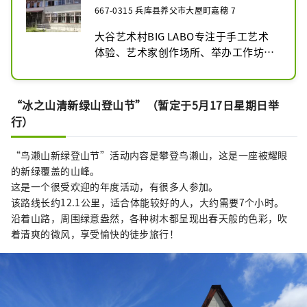
667-0315 兵库县养父市大屋町嘉穗 7
大谷艺术村BIG LABO专注于手工艺术
体验、艺术家创作场所、举办工作坊等
各种艺术活动。它们可以以不同的方式
使用，例如音乐、舞蹈和戏剧。任何人
都可以轻松使用，是一个互动的地方，
“冰之山清新绿山登山节”（暂定于5月17日星期日举
是一个大人小孩都可以近距离体验艺术
行）
的地方。

为什么不在大屋町充分体验“创造！学
“鸟濑山新绿登山节”活动内容是攀登鸟濑山，这是一座被耀眼
习！享受乐趣！”，这是一个群山环
的新绿覆盖的山峰。
抱、充满自然气息的宁静小镇。你可能
这是一个很受欢迎的年度活动，有很多人参加。
会发现一些新东西。

该路线长约12.1公里，适合体能较好的人，大约需要7个小时。
沿着山路，周围绿意盎然，各种树木都呈现出春天般的色彩，吹
【费用】

着清爽的微风，享受愉快的徒步旅行！
展厅参观费

成人（高中生以上）300日元/团体200
日元

小学生、初中生150日元/团体100日元

15人或以上团体