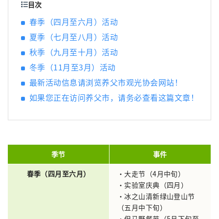
广袤的近畿北部地区，并享受火车旅行的乐
目次
趣，我将感到非常高兴。
春季（四月至六月）活动
夏季（七月至八月）活动
秋季（九月至十月）活动
冬季（11月至3月）活动
最新活动信息请浏览养父市观光协会网站！
如果您正在访问养父市，请务必查看这篇文章！
季节
事件
春季（四月至六月）
・大走节（4月中旬）
・实验室庆典（四月）
・冰之山清新绿山登山节
（五月中下旬）
・但马野餐节（5月下旬至