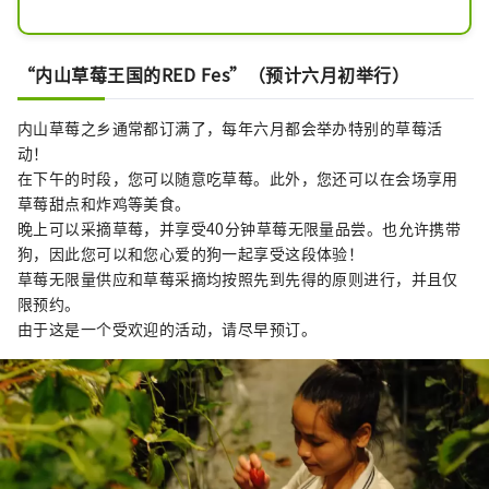
周边自然环境优越，是近畿地区自然环
境最好的地区之一，拥有日本西部仅存
的亚寒带湿生植物和国家天然纪念物金
“内山草莓王国的RED Fes”（预计六月初举行）
雕的栖息地。

在绿色季节，许多人来这里登山、徒步
内山草莓之乡通常都订满了，每年六月都会举办特别的草莓活
旅行、穿越山谷和露营，欣赏美景和植
动！
物。

在下午的时段，您可以随意吃草莓。此外，您还可以在会场享用
有很多摄影师拍摄冰山，根据季节的不
草莓甜点和炸鸡等美食。
同，冰山呈现出不同的表情。其中，五
晚上可以采摘草莓，并享受40分钟草莓无限量品尝。也允许携带
月上旬插秧前的别家梯田中倒映在稻田
狗，因此您可以和您心爱的狗一起享受这段体验！
中的“倒立冰山”颇受欢迎，每年都有
草莓无限量供应和草莓采摘均按照先到先得的原则进行，并且仅
许多摄影爱好者前来参观。
限预约。
由于这是一个受欢迎的活动，请尽早预订。