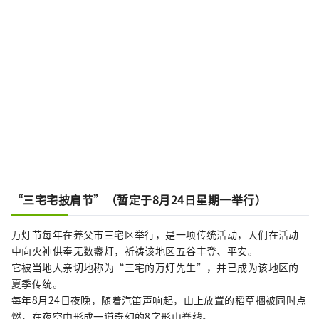
“三宅宅披肩节”（暂定于8月24日星期一举行）
万灯节每年在养父市三宅区举行，是一项传统活动，人们在活动
中向火神供奉无数盏灯，祈祷该地区五谷丰登、平安。
它被当地人亲切地称为“三宅的万灯先生”，并已成为该地区的
夏季传统。
每年8月24日夜晚，随着汽笛声响起，山上放置的稻草捆被同时点
燃，在夜空中形成一道奇幻的8字形山脊线。