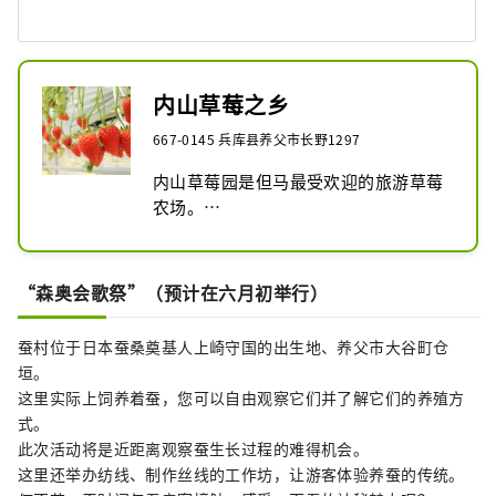
内山草莓之乡
667-0145 兵库县养父市长野1297
内山草莓园是但马最受欢迎的旅游草莓
农场。

采用高架栽培，您可以在不会沾上泥土
的环境中舒适地享受采摘草莓的乐趣！

所栽培的草莓为“章姬”品种，味道甜
“森奥会歌祭”（预计在六月初举行）
美多汁，被称为“草莓之王”。

过道设计得较宽，约为90厘米，方便轮
蚕村位于日本蚕桑奠基人上崎守国的出生地、养父市大谷町仓
椅使用者通行。

垣。
此外，这里还允许携带狗，因此您可以
这里实际上饲养着蚕，您可以自由观察它们并了解它们的养殖方
与您心爱的狗狗一起享受这个体验！

式。
欢迎您前来品尝又大又甜的草莓。

此次活动将是近距离观察蚕生长过程的难得机会。
这里还举办纺线、制作丝线的工作坊，让游客体验养蚕的传统。
[体验菜单] 草莓采摘体验（附炼乳、40