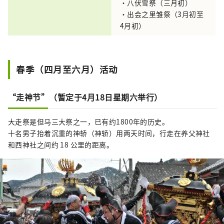
・八伏雪祭（三月初）
・出会之里雏祭（3月初至
4月初）
春季（四月至六月）活动
“走神节”（暂定于4月18日星期六举行）
大走祭是但马三大祭之一，已有约1800年的历史。
十名男子抬着沉重的神轿（神轿）用两天时间，行走在养父神社
和西神社之间约 18 公里的距离。