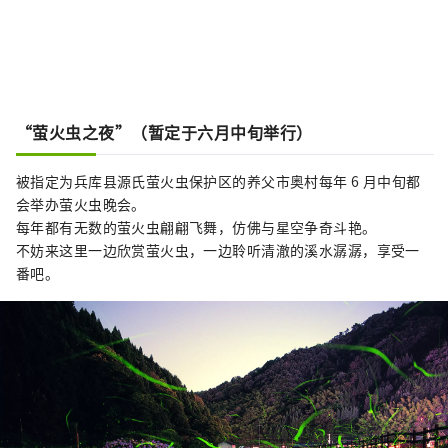
“萤火虫之夜”（暂定于六月中旬举行）
被指定为兵库县源氏萤火虫保护区的养父市奥村每年 6 月中旬都
会举办萤火虫晚会。
每年都有无数的萤火虫翩翩飞舞，仿佛与星空争奇斗艳。
不妨来这里一边欣赏萤火虫，一边聆听清澈的溪水潺潺，享受一
番吧。