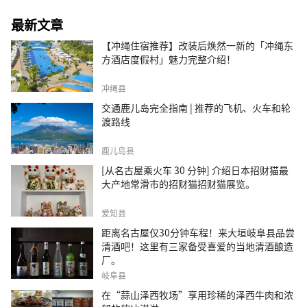
最新文章
【冲绳住宿推荐】改装后焕然一新的「冲绳东
方酒店度假村」魅力完整介绍！
冲绳县
交通鹿儿岛完全指南 | 推荐的飞机、火车和轮
渡路线
鹿儿岛县
[从名古屋乘火车 30 分钟] 介绍日本招财猫最
大产地常滑市的招财猫招财猫展览。
爱知县
距离名古屋仅30分钟车程！来大垣岐阜县品尝
清酒吧！这里有三家备受喜爱的当地清酒酿造
厂。
岐阜县
在“蒜山泽西牧场”享用珍稀的泽西牛肉和浓