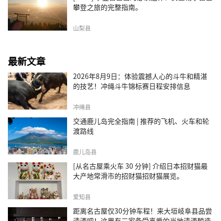
攀登之旅的完整指南。
山梨县
最新文章
2026年8月9日：体验震撼人心的斗牛和精湛
的技艺！冲绳斗牛锦标赛日程安排信息
冲绳县
交通鹿儿岛完全指南 | 推荐的飞机、火车和轮
渡路线
鹿儿岛县
[从名古屋乘火车 30 分钟] 介绍日本招财猫最
大产地常滑市的招财猫招财猫展览。
爱知县
距离名古屋仅30分钟车程！来大垣岐阜县品尝
清酒吧！这里有三家备受喜爱的当地清酒酿造