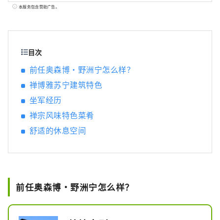
的美丽景点，包括酒店、餐厅、活动、主题公
本服务包含赞助广告。
园等等。该帐户主要由 Pasona Group 运营。
目次
前任奥森博·野洲宁怎么样？
禅博雅苏宁建筑特色
坐军经历
禅宗风味特色菜肴
舒适的休息空间
前任奥森博·野洲宁怎么样？