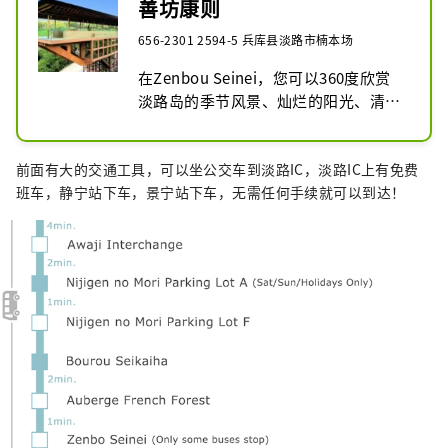
善坊康则
656-2301 2594-5 兵库县淡路市楠本场
在Zenbou Seinei，您可以360度欣赏
淡路岛的季节风景、灿烂的阳光、清新
的空气、壮丽的绿色植物和夜空中闪烁
的星星。这是一个“禅宗隐居和餐
前面有大的交通工具，可以坐公交车到淡路IC，淡路IC上有免费
厅”。您可以享受。

班车，静宁站下车，景宁站下车，无需任何手续就可以到达！
自2022年开业以来，它多次出现在电视
和媒体上，其独特的理念和美丽的建筑
成为热门话题。该建筑的设计不超过淡
路岛的山脊线，最令人印象深刻的是
100m长的木甲板。这款坐禅椅的开发
目的是让任何人都可以轻松地练习坐
禅，让您在没有任何身体疼痛的情况下
享受禅宗时光。如果你闭上眼睛，在可
以听到鸟鸣的观景台上冥想，你的心灵
会感觉异常平静，你可以体验正念的热
门话题。
