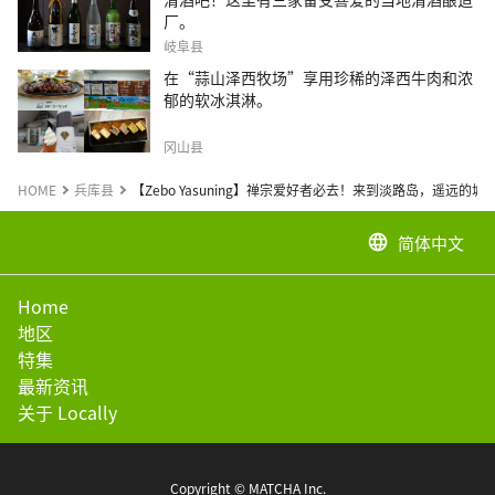
厂。
岐阜县
在“蒜山泽西牧场”享用珍稀的泽西牛肉和浓
郁的软冰淇淋。
冈山县
HOME
兵库县
【Zebo Yasuning】禅宗爱好者必去！来到淡路岛，遥远的城
简体中文
language
Home
地区
特集
最新资讯
关于 Locally
Copyright © MATCHA Inc.