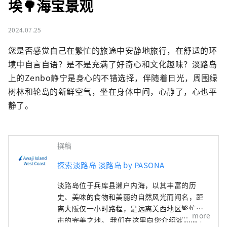
埃🌳海宝景观
2024.07.25
您是否感觉自己在繁忙的旅途中安静地旅行，在舒适的环
境中自言自语？是不是充满了好奇心和文化趣味？淡路岛
上的Zenbo静宁是身心的不错选择，伴随着日光，周围绿
树林和轮岛的新鲜空气，坐在身体中间，心静了，心也平
静了。
撰稿
探索淡路岛 淡路岛 by PASONA
淡路岛位于兵库县濑户内海，以其丰富的历
史、美味的食物和美丽的自然风光而闻名，距
离大阪仅一小时路程，是远离关西地区繁忙城
more
市的完美之地。 我们在这里向您介绍淡路岛上