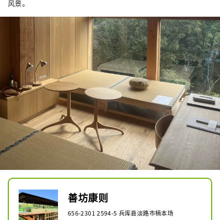
风景。
善坊康则
656-2301 2594-5 兵库县淡路市楠本场