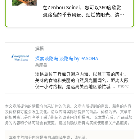
在Zenbou Seinei，您可以360度欣赏
淡路岛的季节风景、灿烂的阳光、清新
的空气、壮丽的绿色植物和夜空中闪烁
的星星。这是一个“禅宗隐居和餐
厅”。您可以享受。

撰稿
自2022年开业以来，它多次出现在电视
和媒体上，其独特的理念和美丽的建筑
探索淡路岛 淡路岛 by PASONA
成为热门话题。该建筑的设计不超过淡
兵库县
路岛的山脊线，最令人印象深刻的是
淡路岛位于兵库县濑户内海，以其丰富的历史、
100m长的木甲板。这款坐禅椅的开发
美味的食物和美丽的自然风光而闻名，距离大阪
目的是让任何人都可以轻松地练习坐
more
仅一小时路程，是远离关西地区繁忙城市的完美
之地。 我们在这里向您介绍淡路岛上的美丽景
禅，让您在没有任何身体疼痛的情况下
点，包括酒店、餐厅、活动、主题公园等等。该
享受禅宗时光。如果你闭上眼睛，在可
帐户主要由 Pasona Group 运营。
本文章所提供的情报均为采访时的信息。文章内所提到的商品、服务的内容
以听到鸟鸣的观景台上冥想，你的心灵
及价格有可能会发生变化。请以店铺实际所提供的商品、价格为准。文章中
会感觉异常平静，你可以体验正念的热
的相关资讯是作者基于采访期间的调查内容所撰写。 文章发布后，产品或服
门话题。

务的内容和价格可能会有变更，请提前确认后再购买或使用相关产品服务。
日本标准时间子午线（东经135度）穿
本页中的部分内容是由自动翻译生成，请见谅。