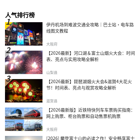
人气排行榜
伊丹机场到难波交通全攻略｜巴士站・电车路
线图文教程
大阪府
【2026最新】河口湖＆富士山烟火大会：时间
表、亮点与实用攻略全解析
山梨县
【2026最新】琵琶湖烟火大会&滋賀4大花火
节！时间表、亮点与观赏攻略全解析
滋贺县
【2026最新版】近铁特快列车车票购买指南：
网上购票、柜台购票和自动售票机购票
大阪府
[2026] 攀登富士山的必读之作！安全畅享富士