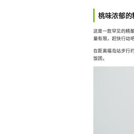
桃味浓郁的精酿
这是一款罕见的精
量有限，赶快行动
在距离福岛站步行约 15
饭团。