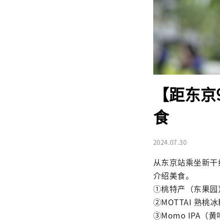
【距东京
食
2024.07.30
从东京站乘坐新干
介绍美食。

①桃特产（东果园）
②MOTTAI 熟桃冰糕
③Momo IPA（