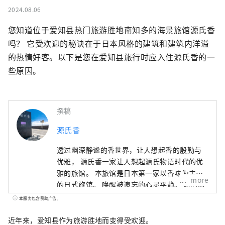
2024.08.06
您知道位于爱知县热门旅游胜地南知多的海景旅馆源氏香
吗？ 它受欢迎的秘诀在于日本风格的建筑和建筑内洋溢
的热情好客。以下是您在爱知县旅行时应入住源氏香的一
些原因。
撰稿
源氏香
透过幽深静谧的香世界，让人想起香的殷勤与
优雅， 源氏香一家让人想起源氏物语时代的优
雅的旅馆。 本旅馆是日本第一家以香味为主题
more
的日式旅馆。 唤醒被遗忘的心灵平静。 您的房
间和整个酒店到处都可以感受到熏香的舒适
本服务包含赞助广告。
感。
近年来，爱知县作为旅游胜地而变得受欢迎。