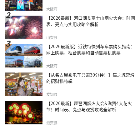
大阪府
【2026最新】河口湖＆富士山烟火大会：时间
表、亮点与实用攻略全解析
山梨县
【2026最新版】近铁特快列车车票购买指南：
网上购票、柜台购票和自动售票机购票
大阪府
【从名古屋乘电车只需30分钟！】猫之城常滑
的招财猫特辑
爱知县
【2026最新】琵琶湖烟火大会&滋賀4大花火
节！时间表、亮点与观赏攻略全解析
滋贺县