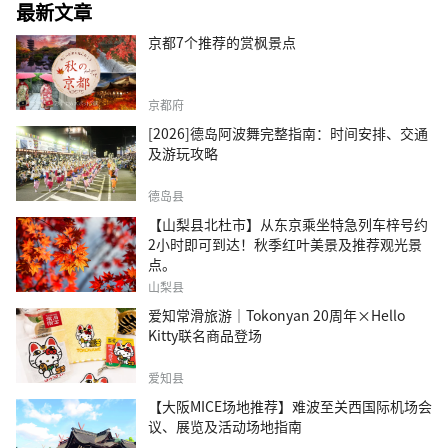
最新文章
京都7个推荐的赏枫景点
京都府
[2026]德岛阿波舞完整指南：时间安排、交通
及游玩攻略
德岛县
【山梨县北杜市】从东京乘坐特急列车梓号约
2小时即可到达！秋季红叶美景及推荐观光景
点。
山梨县
爱知常滑旅游｜Tokonyan 20周年×Hello
Kitty联名商品登场
爱知县
【大阪MICE场地推荐】难波至关西国际机场会
议、展览及活动场地指南