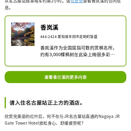
从名古屋站搭乘电车约需2小时。请
在此处
查看香岚溪的访问信
息。
香岚溪
444-2424 爱知县丰田市足助町饭盛
香岚溪作为全国屈指可数的赏枫名所，
约有3,000棵枫树在此染上绚丽多彩的
秋色。

以香岚溪为起点延伸行程，也非常推荐
顺道造访被列为重要传统建筑群保存地
查看香兰溪的更多内容
区、充满宿场町风情的“足助”，细细
感受其独特韵味。
请入住名古屋站正上方的酒店。
欣赏完美丽的红叶后，何不在与JR名古屋站直通的Nagoya JR
Gate Tower Hotel放松身心、舒缓疲劳呢？