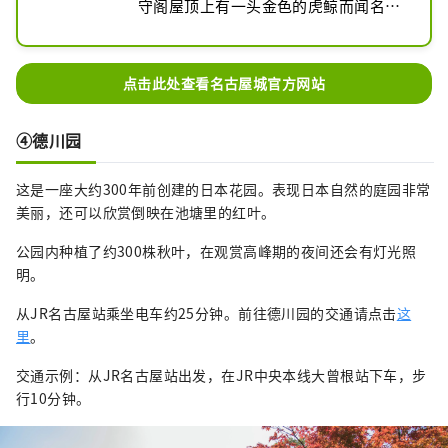
守阁屋顶上有一头金色的虎鲸而闻名。
这座城堡是德川家康奉丰臣藩主之命建
造的，作为尾张德川家的宅邸已有约 
260 年的历史。春天，园内约900株樱
点击此处查看名古屋城官方网站
花树竞相绽放，成为赏樱胜地。据说是
日本最大的天守阁之一的天守阁和盛开
④德川园
的樱花是真正让您感受到日本之美的壮
观景色。
这是一座大约300年前创建的日本花园。表现日本自然的庭园非常
美丽，还可以欣赏倒映在池塘里的红叶。
公园内种植了约300株秋叶，在观赏高峰期的夜间还会有灯光照
明。
从JR名古屋站乘坐电车约25分钟。前往德川园的交通请点击
这
里
。
交通示例：从JR名古屋站出发，在JR中央本线大曾根站下车，步
行10分钟。