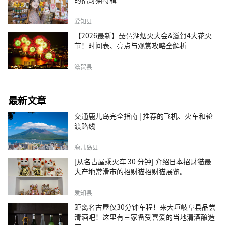
爱知县
【2026最新】琵琶湖烟火大会&滋賀4大花火
节！时间表、亮点与观赏攻略全解析
滋贺县
最新文章
交通鹿儿岛完全指南 | 推荐的飞机、火车和轮
渡路线
鹿儿岛县
[从名古屋乘火车 30 分钟] 介绍日本招财猫最
大产地常滑市的招财猫招财猫展览。
爱知县
距离名古屋仅30分钟车程！来大垣岐阜县品尝
清酒吧！这里有三家备受喜爱的当地清酒酿造