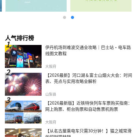
人气排行榜
伊丹机场到难波交通全攻略｜巴士站・电车路
线图文教程
大阪府
【2026最新】河口湖＆富士山烟火大会：时间
表、亮点与实用攻略全解析
山梨县
【2026最新版】近铁特快列车车票购买指南：
网上购票、柜台购票和自动售票机购票
大阪府
【从名古屋乘电车只需30分钟！】猫之城常滑
的招财猫特辑