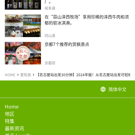
厂。
岐阜县
在“蒜山泽西牧场”享用珍稀的泽西牛肉和浓
郁的软冰淇淋。
冈山县
京都7个推荐的赏枫景点
京都府
HOME
爱知县
【名古屋站出发30分钟】2024年版！从名古屋站出发可轻松前
简体中文
language
Home
地区
特集
最新资讯