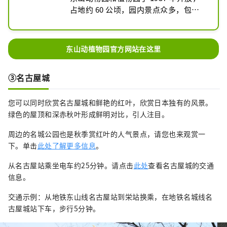
占地约 60 公顷，园内景点众多，包括
动物园、植物园、游乐园和东山天空
塔，一天之内根本无法全部游览完毕。

该动物园饲养着约 450 种动物，包括亚
东山动植物园官方网站在这里
洲象、考拉、小熊猫和西部大猩猩。

植物园以自然景观的形式展示约7000种
③名古屋城
植物，使游客能够欣赏到春季樱花、秋
季红叶等季节性美景。此外，被誉为
您可以同时欣赏名古屋城和鲜艳的红叶，欣赏日本独有的风景。
“东方水晶宫”的国家级重要文化遗产
绿色的屋顶和深赤秋叶形成鲜明对比，引人注目。
——温室前楼，全年展示着热带和亚热
带植物。
周边的名城公园也是秋季赏红叶的人气景点，请您也来观赏一
下。单击
此处了解更多信息
。
从名古屋站乘坐电车约25分钟。请点击
此处
查看名古屋城的交通
信息。
交通示例：从地铁东山线名古屋站到栄站换乘，在地铁名城线名
古屋城站下车，步行5分钟。