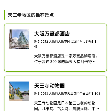
我们提供当天精选的优质水果。
天王寺地区的推荐景点
大阪万豪都酒店
545-0052 大阪府大阪市阿倍野区阿倍野筋1-1-
43
大阪万豪都酒店是一家万豪品牌酒店，
位于高达 300 米的摩天大楼阿倍野 
Harukas，是名副其实的“空中酒
店”。

作为一家高品质的国际城市酒店，我们
拥有包括俱乐部楼层在内的360间客
天王寺动物园
房，以及可欣赏最高楼层独特景观的餐
543-0063 大阪府大阪市天王寺区茶臼山町1-108
厅、商务中心、和一个训练馆。我们提
供世界一流的热情好客和日本式热情好
天王寺动物园是日本第三古老的动物
客”。
园。几维鸟、钻头鸟、黄腹秃鹰、中国