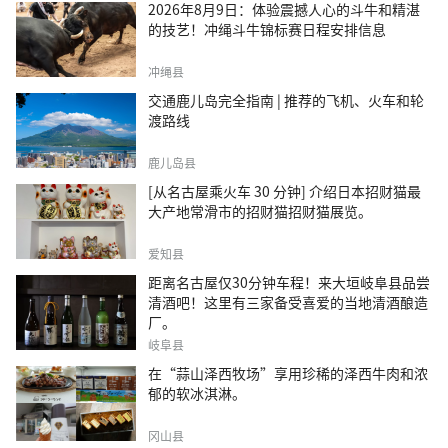
2026年8月9日：体验震撼人心的斗牛和精湛
的技艺！冲绳斗牛锦标赛日程安排信息
冲绳县
交通鹿儿岛完全指南 | 推荐的飞机、火车和轮
渡路线
鹿儿岛县
[从名古屋乘火车 30 分钟] 介绍日本招财猫最
大产地常滑市的招财猫招财猫展览。
爱知县
距离名古屋仅30分钟车程！来大垣岐阜县品尝
清酒吧！这里有三家备受喜爱的当地清酒酿造
厂。
岐阜县
在“蒜山泽西牧场”享用珍稀的泽西牛肉和浓
郁的软冰淇淋。
冈山县