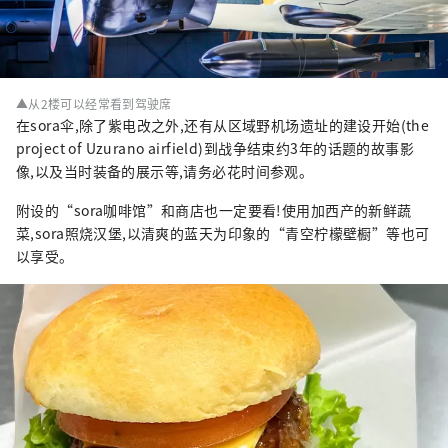
▲从2楼可以经常看到驾驶席
在sora伞,除了紫电改之外,还有从区域野机场遗址的建设开始(the
project of Uzurano airfield)到战争结束约3年的话题的故事影
像,以及当时装备的展示等,请务必花时间参观。
附设的“sora咖啡馆”和商店也一定要看!使用加西产的新鲜蔬
菜,sora照烧汉堡,以清爽的蓝天为印象的“青空柠檬壁橱”等也可
以享受。