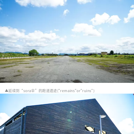
▲延续到“sora伞”的跑道遗迹("remains"or"ruins")