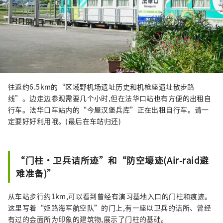
往返约6.5km的“区域野机场遗址历史和机枪座遗址散步路
线”。边走边参观需要几个小时,但在法华口站也有方便的出租自
行车。法华口车站内的“今屋汉堡兵库”正在出租自行车。请一
定要好好利用哦。(最后在车站归还)
“门柱・卫兵诘所迹”和“防空壕迹(Air-raid避
难准备)”
从车站步行约1km,可以看到曾经有演习基地入口的门柱和痕迹。
这里写着“姬路海军航空队”的门上,有一座以卫兵的诘所、曾经
有过的会面所为印象的建筑物,展示了门柱的基础。