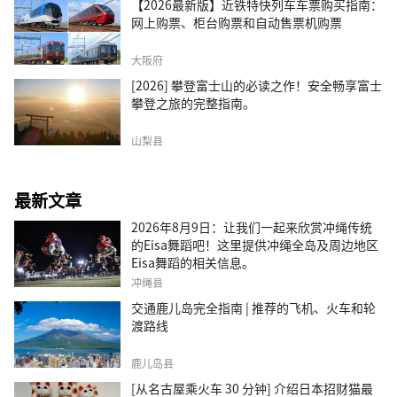
【2026最新版】近铁特快列车车票购买指南：
网上购票、柜台购票和自动售票机购票
大阪府
[2026] 攀登富士山的必读之作！安全畅享富士
攀登之旅的完整指南。
山梨县
最新文章
2026年8月9日：让我们一起来欣赏冲绳传统
的Eisa舞蹈吧！这里提供冲绳全岛及周边地区
Eisa舞蹈的相关信息。
冲绳县
交通鹿儿岛完全指南 | 推荐的飞机、火车和轮
渡路线
鹿儿岛县
[从名古屋乘火车 30 分钟] 介绍日本招财猫最