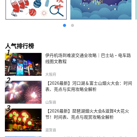
人气排行榜
伊丹机场到难波交通全攻略｜巴士站・电车路
线图文教程
大阪府
【2026最新】河口湖＆富士山烟火大会：时间
表、亮点与实用攻略全解析
山梨县
【2026最新】琵琶湖烟火大会&滋賀4大花火
节！时间表、亮点与观赏攻略全解析
滋贺县