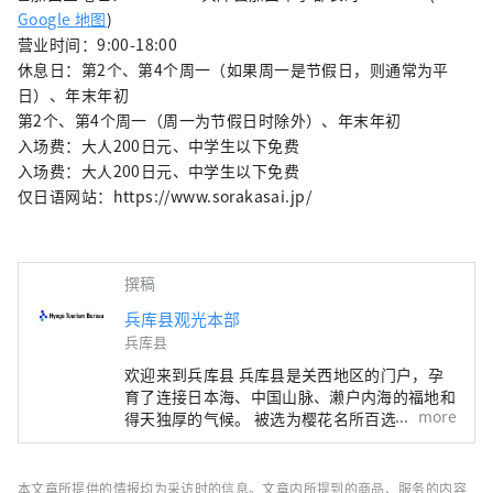
Google 地图
)
营业时间：9:00-18:00
休息日：第2个、第4个周一（如果周一是节假日，则通常为平
日）、年末年初
第2个、第4个周一（周一为节假日时除外）、年末年初
入场费：大人200日元、中学生以下免费
入场费：大人200日元、中学生以下免费
仅日语网站：https://www.sorakasai.jp/
撰稿
兵库县观光本部
兵库县
欢迎来到兵库县 兵库县是关西地区的门户，孕
育了连接日本海、中国山脉、濑户内海的福地和
more
得天独厚的气候。 被选为樱花名所百选之一的
世界遗产姬路城、六甲山的全景夜景等，有许多
令人惊叹的美景。 世界闻名的神户品牌“神户
牛”是但马牛的代名词，是日本顶级牛肉之一，
本文章所提供的情报均为采访时的信息。文章内所提到的商品、服务的内容