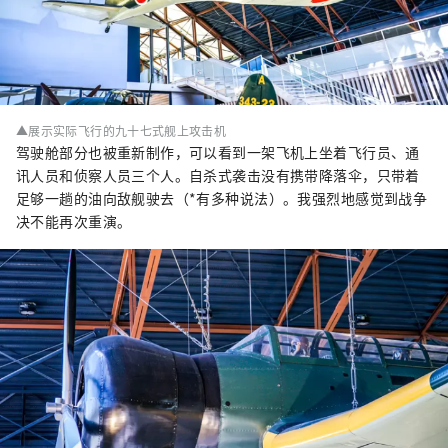
▲展示实际飞行的九十七式舰上攻击机
驾驶舱部分也被重新制作，可以看到一架飞机上坐着飞行员、通
讯人员和侦察人员三个人。自杀式袭击没有携带降落伞，只带着
足够一趟的油向敌舰驶去（*有多种说法）。我强烈地感觉到战争
决不能再次重演。