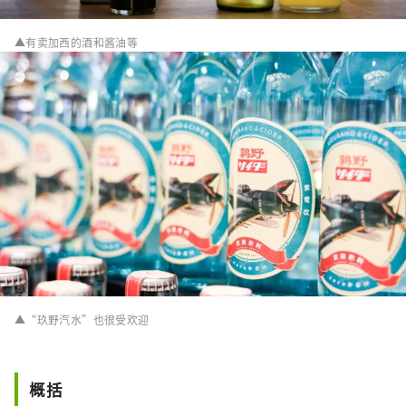
▲有卖加西的酒和酱油等
▲“玖野汽水”也很受欢迎
概括