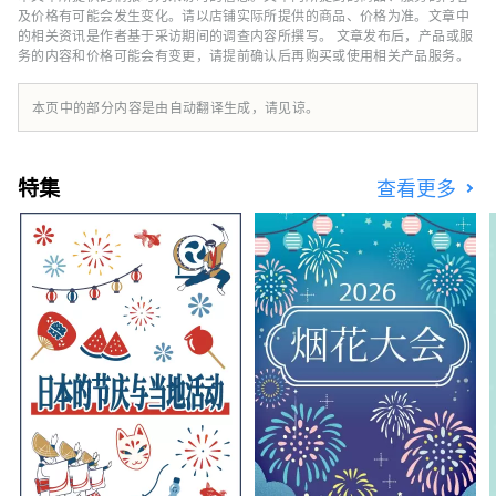
而清酒米“兵库山田锦”则是让您舌头惊喜的宝
及价格有可能会发生变化。请以店铺实际所提供的商品、价格为准。文章中
石。 有马温泉是著名的温泉，城崎温泉曾出现
的相关资讯是作者基于采访期间的调查内容所撰写。 文章发布后，产品或服
务的内容和价格可能会有变更，请提前确认后再购买或使用相关产品服务。
在许多文学作品中。在大自然的包围下，您可以
放松身心。 淡路岛鸣门漩涡的雷鸣声、夏季各
地举办的烟火大会的动感声音等，您可以听到令
本页中的部分内容是由自动翻译生成，请见谅。
人难忘的声音。 在县内的药草园和植物园中，
四季皆有的药草和花草的温和宜人的香气可以治
愈您的身心。 享受刺激视觉、味觉、触觉、听
特集
查看更多
觉、嗅觉五种感官的兵库新旅程。