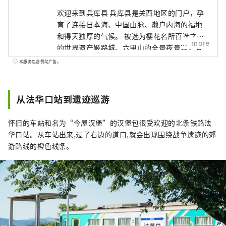
欢迎来到兵库县 兵库县是关西地区的门户，孕
育了连接日本海、中国山脉、濑户内海的福地
和得天独厚的气候。 被选为樱花名所百选之一
more
的世界遗产姬路城、六甲山的全景夜景等，有
许多令人惊叹的美景。 世界闻名的神户品牌
本服务包含赞助广告。
“神户牛”是但马牛的代名词，是日本顶级牛
肉之一，而清酒米“兵库山田锦”则是让您舌
头惊喜的宝石。 有马温泉是著名的温泉，城崎
从法华口站到遗迹巡游
温泉曾出现在许多文学作品中。在大自然的包
围下，您可以放松身心。 淡路岛鸣门漩涡的雷
怀旧的车站和名为“今屋汉堡”的汉堡包很受欢迎的北条铁路法
鸣声、夏季各地举办的烟火大会的动感声音
华口站。从车站出来,过了右边的道口,就会出现围绕战争遗迹的郊
等，您可以听到令人难忘的声音。 在县内的药
游路线的橙色线条。
草园和植物园中，四季皆有的药草和花草的温
和宜人的香气可以治愈您的身心。 享受刺激视
觉、味觉、触觉、听觉、嗅觉五种感官的兵库
新旅程。