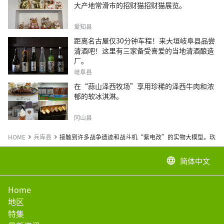
大产地常滑市的招财猫招财猫展览。
爱知县
距离名古屋仅30分钟车程！来大垣岐阜县品尝
清酒吧！这里有三家备受喜爱的当地清酒酿造
厂。
岐阜县
在“蒜山泽西牧场”享用珍稀的泽西牛肉和浓
郁的软冰淇淋。
冈山县
HOME
兵库县
接触到许多战争遗迹和战斗机“紫电改”的实物大模型。玖野机
简体中文
language
Home
地区
特集