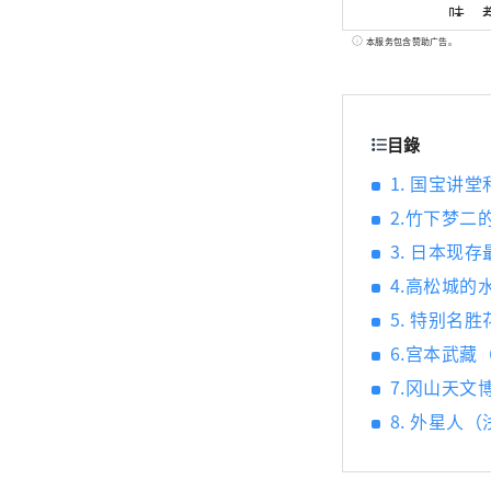
味，都
世界
本服务包含赞助广告。
艺术
目錄
1. 国宝讲
2.竹下梦二
3. 日本现
4.高松城的
5. 特别名
6.宫本武藏
7.冈山天文
8. 外星人