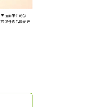
了美丽而感性的氛
完煎蛋卷饭后顺便去