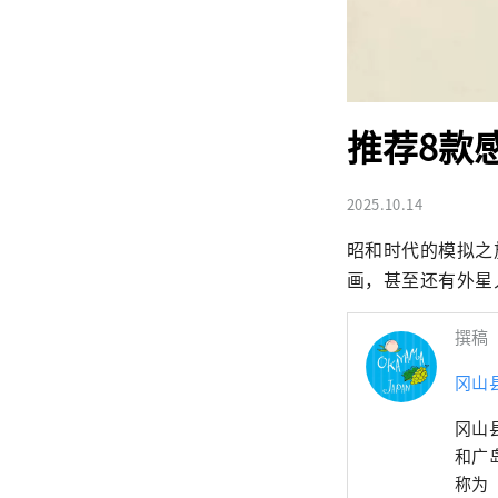
推荐8款
2025.10.14
昭和时代的模拟之
画，甚至还有外星
撰稿
冈山
冈山
和广
称为