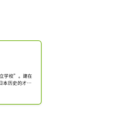
公立学校”。建在
日本历史的才华
”的氛围。它已
产的设施，包括
利学校遗址史迹
定为被命名为
认证为日本第一个