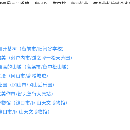
是最高品质的。 您可以品尝白桃、麝香葡萄、先锋葡萄等时令水果！ 冈山
级的旅游景点，包括冈山城、日本三大名园之一的冈山后乐园以及
的仓敷美观地区！
堂和开基树（备前市/旧闲谷学校）
的美（濑户内市/道之驿一松天芳园）
存最高的山城（高梁市/备中松山城）
水浸（冈山市/高松城迹）
胜花园（冈山市/冈山后乐园）
（美作市/智头急行大原站）
博物馆（浅口市/冈山天文博物馆）
（浅口市/冈山天文博物馆）