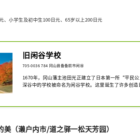
元、小学生及初中生100日元、65岁以上200日元
旧闲谷学校
705-0036 784 冈山县备备前市闲谷
1670年，冈山藩主池田光正建立了日本第一所“平民
深谷中的学校被命名为闲谷学校。这里诞生了许多创造
横溢的领导人。雄伟的山墙礼堂，有一种不愧为“学堂
被指定为国宝。该地区散布着被指定为国家重要文化财
供奉着儒家创始人孔子雕像的神社。

2015年，与“特别史迹旧讲道馆（茨城县）”、“足
（栃木县）”、“咸宜遗址史迹（大分县）”一起被认
二的美（濑户内市/道之驿一松天芳园）
“近代日本的教育遗产群-学习和文明的精神”。它被
遗产“起源”。