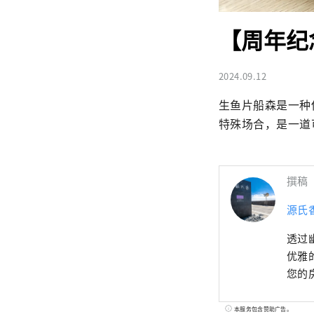
【周年纪
2024.09.12
生鱼片船森是一种
特殊场合，是一道
撰稿
源氏
透过
优雅
您的
本服务包含赞助广告。