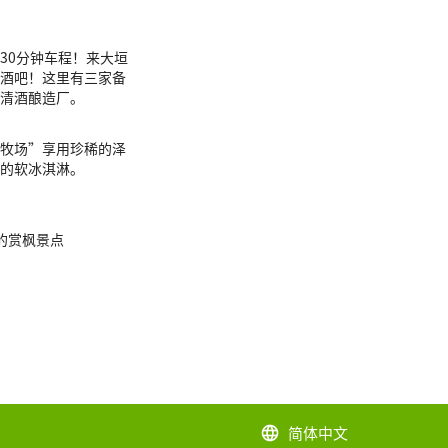
30分钟车程！来大垣
酒吧！这里有三家备
清酒酿造厂。
牧场”享用珍稀的泽
的软冰淇淋。
的赏枫景点
简体中文
language