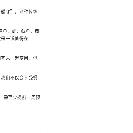
造船守”。这种传统
、鲑鱼、虾、鱿鱼、扇
实是一道值得在
和芥末一起享用，但
。我们不仅会享受餐
餐。需至少提前一周预