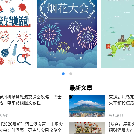
最新文章
伊丹机场到难波交通全攻略｜巴士
交通鹿儿岛完
站・电车路线图文教程
火车和轮渡路
大阪府
鹿儿岛县
【2026最新】河口湖＆富士山烟火
[从名古屋乘火
大会：时间表、亮点与实用攻略全
招财猫最大产