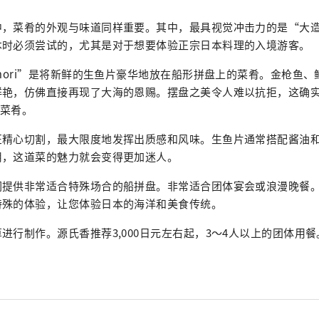
中，菜肴的外观与味道同样重要。其中，最具视觉冲击力的是“大
本时必须尝试的，尤其是对于想要体验正宗日本料理的入境游客。
amori”是将新鲜的生鱼片豪华地放在船形拼盘上的菜肴。金枪鱼
鲜艳，仿佛直接再现了大海的恩赐。摆盘之美令人难以抗拒，这确
布的菜肴。
匠精心切割，最大限度地发挥出质感和风味。生鱼片通常搭配酱油
用，这道菜的魅力就会变得更加迷人。
们提供非常适合特殊场合的船拼盘。非常适合团体宴会或浪漫晚餐
特殊的体验，让您体验日本的海洋和美食传统。
进行制作。源氏香推荐3,000日元左右起，3～4人以上的团体用