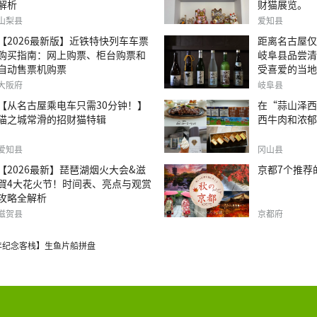
解析
财猫展览。
山梨县
爱知县
【2026最新版】近铁特快列车车票
距离名古屋仅
购买指南：网上购票、柜台购票和
岐阜县品尝清
自动售票机购票
受喜爱的当地
大阪府
岐阜县
【从名古屋乘电车只需30分钟！】
在“蒜山泽西
猫之城常滑的招财猫特辑
西牛肉和浓郁
爱知县
冈山县
【2026最新】琵琶湖烟火大会&滋
京都7个推荐
賀4大花火节！时间表、亮点与观赏
攻略全解析
滋贺县
京都府
年纪念客栈】生鱼片船拼盘