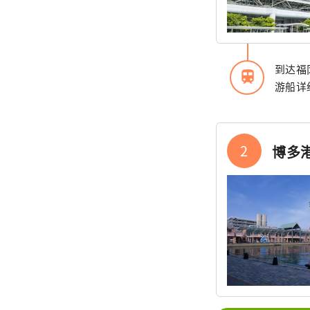
到达福
train
游船详
2
博多