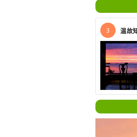
3
温故知