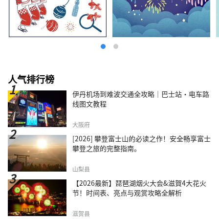
人气排行榜
伊丹机场到难波交通全攻略｜巴士站・电车路
线图文教程
大阪府
[2026] 攀登富士山的必读之作！安全畅享富士
攀登之旅的完整指南。
山梨县
【2026最新】琵琶湖烟火大会&滋賀4大花火
节！时间表、亮点与观赏攻略全解析
滋贺县