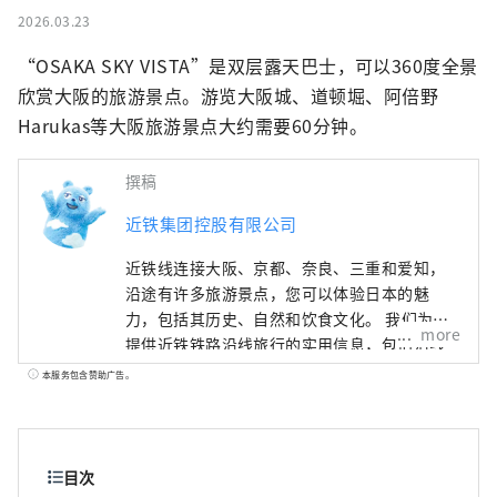
2026.03.23
“OSAKA SKY VISTA”是双层露天巴士，可以360度全景
欣赏大阪的旅游景点。游览大阪城、道顿堀、阿倍野
Harukas等大阪旅游景点大约需要60分钟。
撰稿
近铁集团控股有限公司
近铁线连接大阪、京都、奈良、三重和爱知，
沿途有许多旅游景点，您可以体验日本的魅
力，包括其历史、自然和饮食文化。 我们为您
more
提供近铁铁路沿线旅行的实用信息，包括沿线
观光景点、推荐餐厅和酒店，以及有用的旅行
本服务包含赞助广告。
提示。 封面照片展示的是三重县的阿戈湾。阿
戈湾素有“珍珠之乡”的美誉，拥有众多岛
屿，景色宁静优美，是理想的游船目的地。
目次