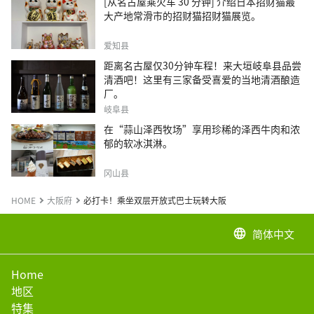
[从名古屋乘火车 30 分钟] 介绍日本招财猫最
大产地常滑市的招财猫招财猫展览。
爱知县
距离名古屋仅30分钟车程！来大垣岐阜县品尝
清酒吧！这里有三家备受喜爱的当地清酒酿造
厂。
岐阜县
在“蒜山泽西牧场”享用珍稀的泽西牛肉和浓
郁的软冰淇淋。
冈山县
HOME
大阪府
必打卡！乘坐双层开放式巴士玩转大阪
简体中文
language
Home
地区
特集