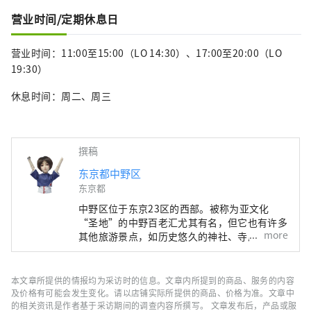
营业时间/定期休息日
营业时间：11:00至15:00（LO 14:30）、17:00至20:00（LO
19:30）
休息时间：周二、周三
撰稿
东京都中野区
东京都
中野区位于东京23区的西部。被称为亚文化
“圣地”的中野百老汇尤其有名，但它也有许多
more
其他旅游景点，如历史悠久的神社、寺庙和美
食。 中野站周边地区正在进行据说每100年一次
的再开发，在城镇发生变化的同时，中野町也有
很多面貌，比如繁华的商店街，充满了老式的人
本文章所提供的情报均为采访时的信息。文章内所提到的商品、服务的内容
文气息。这座城市的多样性也与这座城市的独特
及价格有可能会发生变化。请以店铺实际所提供的商品、价格为准。文章中
特征有关，这座城市居住着来自约 120 个国家
的相关资讯是作者基于采访期间的调查内容所撰写。 文章发布后，产品或服