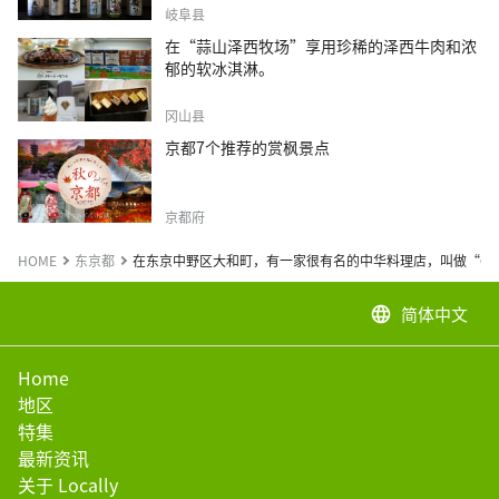
岐阜县
在“蒜山泽西牧场”享用珍稀的泽西牛肉和浓
郁的软冰淇淋。
冈山县
京都7个推荐的赏枫景点
京都府
HOME
东京都
在东京中野区大和町，有一家很有名的中华料理店，叫做“Oha
简体中文
language
Home
地区
特集
最新资讯
关于 Locally