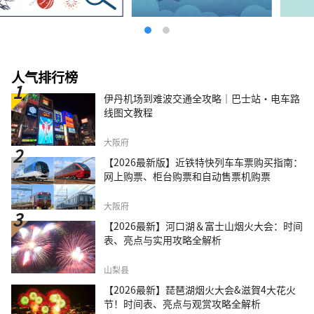
人气排行榜
伊丹机场到难波交通全攻略｜巴士站・电车路
线图文教程
大阪府
【2026最新版】近铁特快列车车票购买指南：
网上购票、柜台购票和自动售票机购票
大阪府
【2026最新】河口湖＆富士山烟火大会：时间
表、亮点与实用攻略全解析
山梨县
【2026最新】琵琶湖烟火大会&滋賀4大花火
节！时间表、亮点与观赏攻略全解析