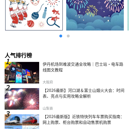
人气排行榜
伊丹机场到难波交通全攻略｜巴士站・电车路
线图文教程
大阪府
【2026最新】河口湖＆富士山烟火大会：时间
表、亮点与实用攻略全解析
山梨县
【2026最新版】近铁特快列车车票购买指南：
网上购票、柜台购票和自动售票机购票