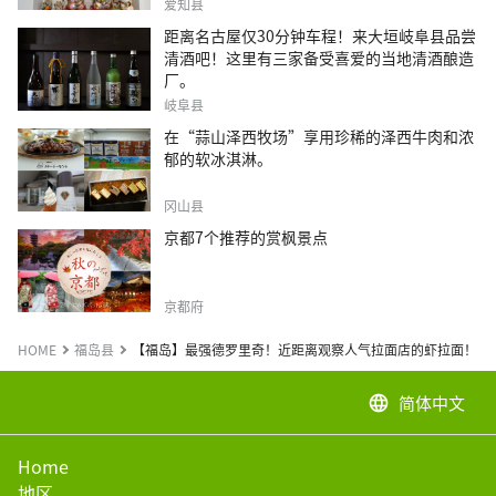
爱知县
距离名古屋仅30分钟车程！来大垣岐阜县品尝
清酒吧！这里有三家备受喜爱的当地清酒酿造
厂。
岐阜县
在“蒜山泽西牧场”享用珍稀的泽西牛肉和浓
郁的软冰淇淋。
冈山县
京都7个推荐的赏枫景点
京都府
HOME
福岛县
【福岛】最强德罗里奇！近距离观察人气拉面店的虾拉面！！
简体中文
language
Home
地区