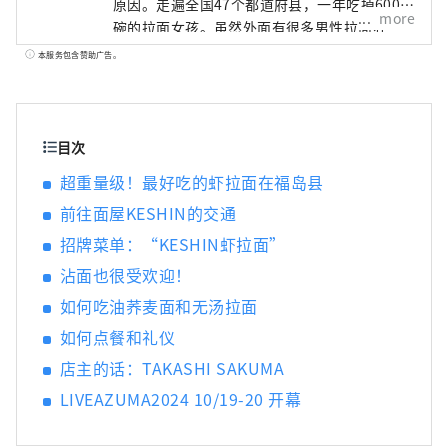
原因。走遍全国47个都道府县，一年吃掉600多
more
碗的拉面女孩。虽然外面有很多男性拉面狂
人，但我们正在关注他的拉面生活方式，他在
本服务包含赞助广告。
作为名人的同时保持身材。她主持出租受欢迎
的拉面店的拉面女孩协会，并于2015年在横滨
红砖仓库举办了“第一届拉面女孩博览会”。
该活动吸引了来自全国各地的人气商店，此后
目次
在大阪、名古屋、东京、熊本和静冈举办，总
超重量级！最好吃的虾拉面在福岛县
共吸引了约75万人参加。 2018年，成立
前往面屋KESHIN的交通
Ramen Switch株式会社，并发布全球首个拉面
饰品品牌“ZURU+”。拉面清酒《NOODLE
招牌菜单：“KESHIN虾拉面”
SAKE -Shunka Autumn and Winter-》《Rice
沾面也很受欢迎！
and Agave Craft Salmon for Ramen》的制作
人和作者以及《Tokyo Ramen Collection》的
如何吃油荞麦面和无汤拉面
作者（正文社）
如何点餐和礼仪
店主的话：TAKASHI SAKUMA
LIVEAZUMA2024 10/19-20 开幕