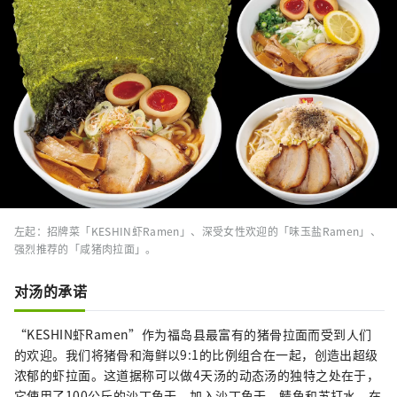
左起：招牌菜「KESHIN虾Ramen」、深受女性欢迎的「味玉盐Ramen」、
强烈推荐的「咸猪肉拉面」。
对汤的承诺
“KESHIN虾Ramen”作为福岛县最富有的猪骨拉面而受到人们
的欢迎。我们将猪骨和海鲜以9:1的比例组合在一起，创造出超级
浓郁的虾拉面。这道据称可以做4天汤的动态汤的独特之处在于，
它使用了100公斤的沙丁鱼干，加入沙丁鱼干、鲭鱼和苏打水，在