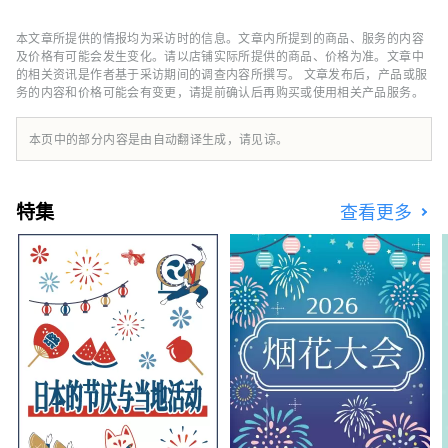
我们正在关注他的拉面生活方式，他在作为名人
的同时保持身材。她主持出租受欢迎的拉面店的
本文章所提供的情报均为采访时的信息。文章内所提到的商品、服务的内容
拉面女孩协会，并于2015年在横滨红砖仓库举
及价格有可能会发生变化。请以店铺实际所提供的商品、价格为准。文章中
办了“第一届拉面女孩博览会”。该活动吸引了
的相关资讯是作者基于采访期间的调查内容所撰写。 文章发布后，产品或服
务的内容和价格可能会有变更，请提前确认后再购买或使用相关产品服务。
来自全国各地的人气商店，此后在大阪、名古
屋、东京、熊本和静冈举办，总共吸引了约75
万人参加。 2018年，成立Ramen Switch株式
本页中的部分内容是由自动翻译生成，请见谅。
会社，并发布全球首个拉面饰品品牌
“ZURU+”。拉面清酒《NOODLE SAKE -
Shunka Autumn and Winter-》《Rice and
特集
查看更多
Agave Craft Salmon for Ramen》的制作人和
作者以及《Tokyo Ramen Collection》的作者
（正文社）