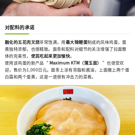
对配料的承诺
融化的五花肉叉烧
非常饱满，用
最大锦鲤蛋
制成的风味鸡蛋，蛋
黄独特浓郁，也很精致。面条和配料对细节的关注增强了拉面整
体的完美性，
使其吃起来更加愉快
。
使用该鸡蛋的新产品“
Maximum KTM（蒲玉面）
”也很受欢
迎，售价为1,000日元。面条上涂有背脂和酱油，上面撒上两个蛋
白霜和两个蛋黄，这是一道很有冲击力的菜肴。