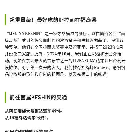
超重量级！最好吃的虾拉面在福岛县
“MEN-YA KESHIN”是一家才华横溢的餐厅，以在仙台名店“面
屋富坚”受训的佐久间制作的浓浓猪骨和海鲜汤为基础，提供各
种菜单。他们在全国拉面大奖赛中获得亚军，并将于2023年1月
开设第二家店。此外，2024年10月，我们正在积极扩大县外活
动，例如在东北最大的音乐节之一的LIVEAZUMA的东北屋台村开
设摊位。对于第一次来的客人，我们推荐招牌虾Ramen。请慢慢
品尝浓郁的汤汁和自制的粗面条，以及充满口中的味道。
前往面屋KESHIN的交通
从
阿武隈线大津町站
驾车4分钟
从
JR福岛站
驾车9分钟
。
面屋白作神附近的景点