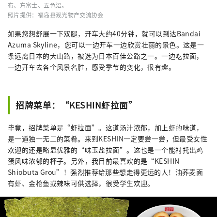
布、东富士、五色沼。
照片提供：福岛县观光物产交流协会
如果您想舒展一下双腿，开车大约40分钟，就可以到达Bandai
Azuma Skyline，您可以一边开车一边欣赏壮丽的景色。这是一
条远离日本的大山路，被选为日本百佳公路之一。一边吃拉面，
一边开车去各个风景名胜，感受季节的变化，很有趣。
招牌菜单：“KESHIN虾拉面”
毕竟，招牌菜单是“虾拉面”。这道汤汁浓郁，加上虾的味道，
是一道独一无二的菜肴。来到KESHIN一定要尝一尝，但最受女性
欢迎的还是略显优雅的“味玉盐拉面”。这也是一个能衬托出鸡
蛋风味浓郁的杯子。另外，我目前最喜欢的是“KESHIN
Shiobuta Grou”！强烈推荐给那些想走得更远的人！油荞麦面
有虾、金枪鱼或辣味可供选择，很受学生欢迎。