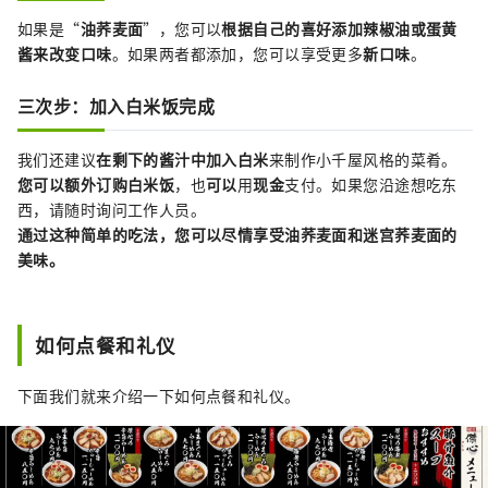
如果是“
油荞麦面
”，您可以
根据自己的喜好添加辣椒油或蛋黄
酱来改变口味
。如果两者都添加，您可以享受更多
新口味
。
三次步：加入白米饭完成
我们还建议
在剩下的酱汁中加入白米
来制作小千屋风格的菜肴。
您可以额外订购白米饭
，也
可以
用
现金
支付。如果您沿途想吃东
西，请随时询问工作人员。
通过这种简单的吃法，您可以尽情享受油荞麦面和迷宫荞麦面的
美味。
如何点餐和礼仪
下面我们就来介绍一下如何点餐和礼仪。