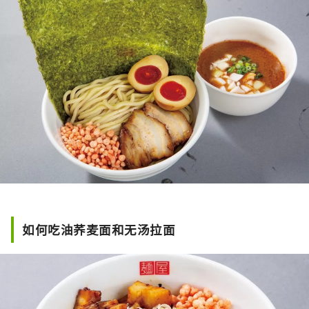
如何吃油荞麦面和无汤拉面