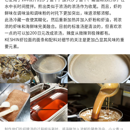
水中长时间搅拌。煎出类似于浓汤的浓汤作为收尾。而且，虾的
鲜味在调味油和调味粉的衬托下更加突出，味道浓郁浓郁。
此汤冷藏一夜使其糊化，然后重新加热并加入虾粉和虾油，将浓
浓的虾味和海鲜味完美融合。目前的标准汤是清淡的，但喜欢浓
一点的可以加200日元改成浓汤，辣度从微辣到极辣都有。
KESHIN虾拉面的面条和配料对细节的关注是更加凸显其风味的重
要元素。
制作他们的招牌汤的过程相当耗时。将海鲜加入浓郁的猪骨汤中，小火煮→