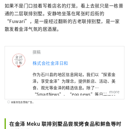
如果不是门口挂着写着店名的灯笼，看上去就只是一栋普
通的二层联排别墅。安静地坐落在尾张町后街的
“Fuwari”，是一座经过翻新的古老联排别墅，是一家
散发着金泽气氛的居酒屋。
撰稿
株式会社金泽日和
作为石川县的地区信息网站，我们以“探索金
泽，享受金泽”为理念，提供新店、活动、美
食、观光等金泽的精选信息。除了
more
“SmartNews”、“goo news”等日本国内
媒体外，我们还与中国、台湾、香港、泰国、
本服务包含赞助广告。
越南等海外媒体合作，向世界广泛传播石川县
的魅力。
在金泽 Meku 联排别墅品尝炭烤食品和鲜鱼等时