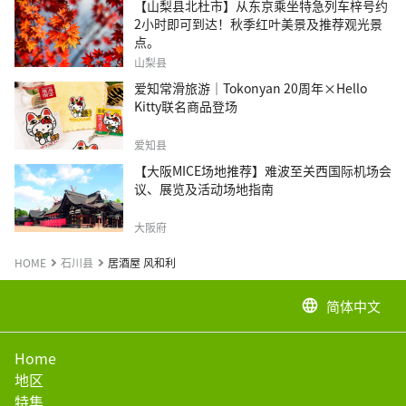
【山梨县北杜市】从东京乘坐特急列车梓号约
2小时即可到达！秋季红叶美景及推荐观光景
点。
山梨县
爱知常滑旅游｜Tokonyan 20周年×Hello
Kitty联名商品登场
爱知县
【大阪MICE场地推荐】难波至关西国际机场会
议、展览及活动场地指南
大阪府
HOME
石川县
居酒屋 风和利
简体中文
language
Home
地区
特集