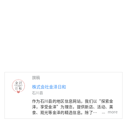
撰稿
株式会社金泽日和
石川县
作为石川县的地区信息网站，我们以“探索金
泽，享受金泽”为理念，提供新店、活动、美
more
食、观光等金泽的精选信息。除了
“SmartNews”、“goo news”等日本国内媒
体外，我们还与中国、台湾、香港、泰国、越南