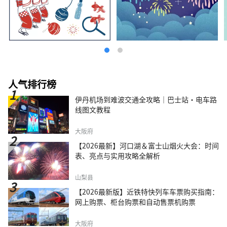
人气排行榜
伊丹机场到难波交通全攻略｜巴士站・电车路
线图文教程
大阪府
【2026最新】河口湖＆富士山烟火大会：时间
表、亮点与实用攻略全解析
山梨县
【2026最新版】近铁特快列车车票购买指南：
网上购票、柜台购票和自动售票机购票
大阪府