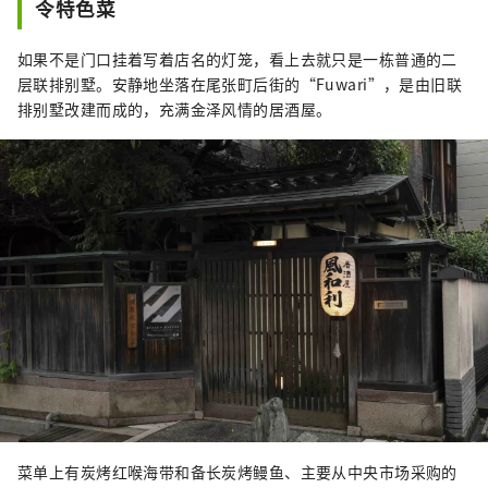
令特色菜
如果不是门口挂着写着店名的灯笼，看上去就只是一栋普通的二
层联排别墅。安静地坐落在尾张町后街的“Fuwari”，是由旧联
排别墅改建而成的，充满金泽风情的居酒屋。
菜单上有炭烤红喉海带和备长炭烤鳗鱼、主要从中央市场采购的