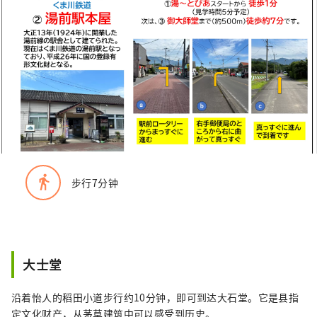
directions_walk
步行7分钟
大士堂
沿着怡人的稻田小道步行约10分钟，即可到达大石堂。它是县指
定文化财产，从茅草建筑中可以感受到历史。