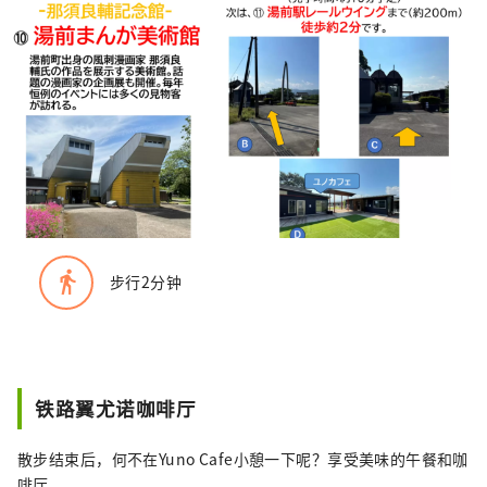
directions_walk
步行2分钟
铁路翼尤诺咖啡厅
散步结束后，何不在Yuno Cafe小憩一下呢？享受美味的午餐和咖
啡厅。