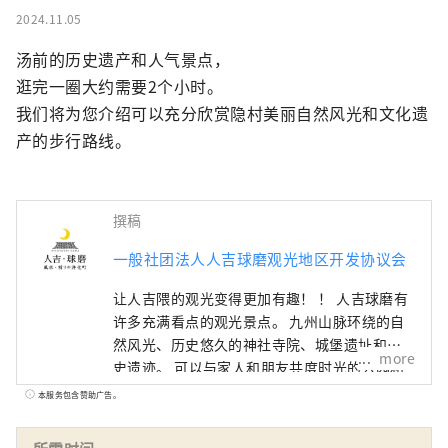
2024.11.05
汤前的历史遗产和人气景点，

逛完一圈大约需要2个小时。

我们将为您介绍可以充分欣赏隐村美丽自然风光和文化遗
产的步行路线。
撰稿
一般社团法人人吉球磨观光地区开发协议会
让人吉隈的观光变得更加有趣！ ！ 人吉球磨有
许多充满看点的观光景点。 九州山脉环绕的自
然风光、历史悠久的神社寺院、城堡遗址​​和历
more
史遗迹。 可以与家人和朋友共度时光的公园和
设施，以及可以感受人吉隈独有的历史和文化
本服务包含赞助广告。
的活动和节日等。 信息丰富，让您在人吉球磨
的观光更加愉快。 请与您的家人和朋友一起来