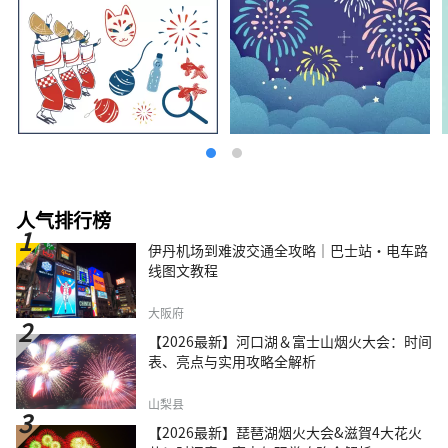
人气排行榜
伊丹机场到难波交通全攻略｜巴士站・电车路
线图文教程
大阪府
【2026最新】河口湖＆富士山烟火大会：时间
表、亮点与实用攻略全解析
山梨县
【2026最新】琵琶湖烟火大会&滋賀4大花火