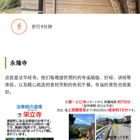
directions_walk
步行4分钟
永隆寺
这就是法华经寺。他们每晚提供预约的寺庙瑜伽、抄经、讲经等
体验，以及精心挑选的食材烹制的有机午餐。寺庙的景色也很美
妙。