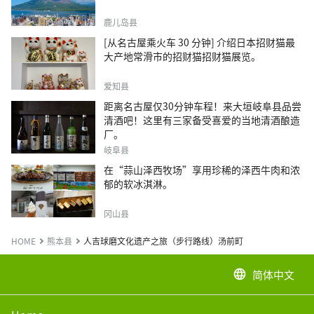
鹿儿岛县
[从名古屋乘火车 30 分钟] 介绍日本招财猫最
大产地常滑市的招财猫招财猫展览。
爱知县
距离名古屋仅30分钟车程！来大垣岐阜县品尝
清酒吧！这里有三家备受喜爱的当地清酒酿造
厂。
岐阜县
在“蒜山泽西牧场”享用珍稀的泽西牛肉和浓
郁的软冰淇淋。
冈山县
HOME
熊本县
人吉球磨文化遗产之旅（步行路线）汤前町
简体中文
language