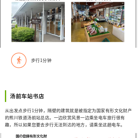
directions_walk
步行1分钟
汤前车站书店
从出发点步行1分钟，隔壁的建筑就是被指定为国家有形文化财产
的熊川铁道汤前站总店。一边欣赏风景一边乘坐电车旅行很有
趣，所以如果您要去步行无法到达的地方，请乘坐这趟电车。