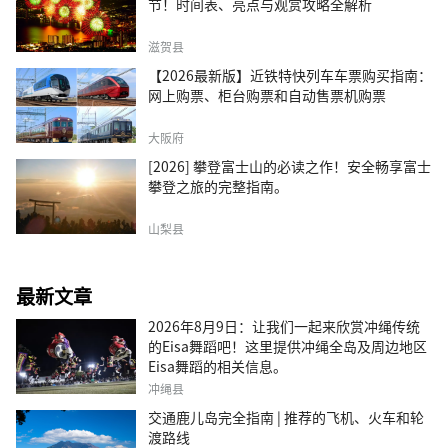
节！时间表、亮点与观赏攻略全解析
滋贺县
【2026最新版】近铁特快列车车票购买指南：
网上购票、柜台购票和自动售票机购票
大阪府
[2026] 攀登富士山的必读之作！安全畅享富士
攀登之旅的完整指南。
山梨县
最新文章
2026年8月9日：让我们一起来欣赏冲绳传统
的Eisa舞蹈吧！这里提供冲绳全岛及周边地区
Eisa舞蹈的相关信息。
冲绳县
交通鹿儿岛完全指南 | 推荐的飞机、火车和轮
渡路线