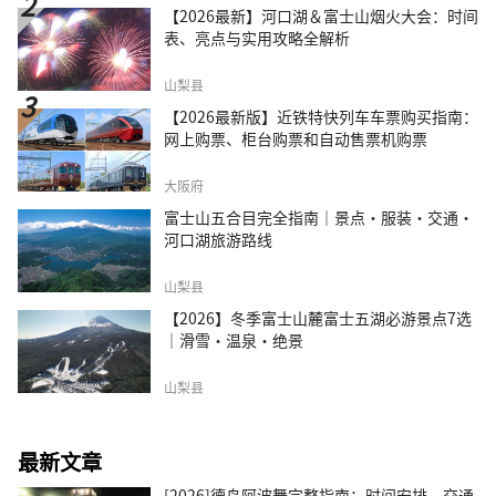
【2026最新】河口湖＆富士山烟火大会：时间
表、亮点与实用攻略全解析
山梨县
【2026最新版】近铁特快列车车票购买指南：
网上购票、柜台购票和自动售票机购票
大阪府
富士山五合目完全指南｜景点·服装·交通·
河口湖旅游路线
山梨县
【2026】冬季富士山麓富士五湖必游景点7选
｜滑雪・温泉・绝景
山梨县
最新文章
[2026]德岛阿波舞完整指南：时间安排、交通