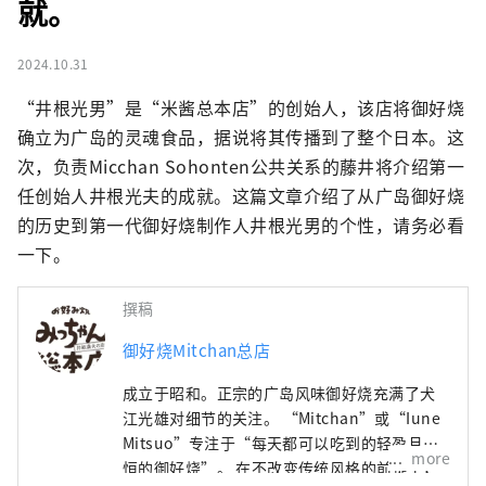
就。
2024.10.31
“井根光男”是“米酱总本店”的创始人，该店将御好烧
确立为广岛的灵魂食品，据说将其传播到了整个日本。这
次，负责Micchan Sohonten公共关系的藤井将介绍第一
任创始人井根光夫的成就。这篇文章介绍了从广岛御好烧
的历史到第一代御好烧制作人井根光男的个性，请务必看
一下。
撰稿
御好烧Mitchan总店
成立于昭和。正宗的广岛风味御好烧充满了犬
江光雄对细节的关注。 “Mitchan”或“Iune
Mitsuo”专注于“每天都可以吃到的轻盈且永
more
恒的御好烧”。 在不改变传统风格的前提下，