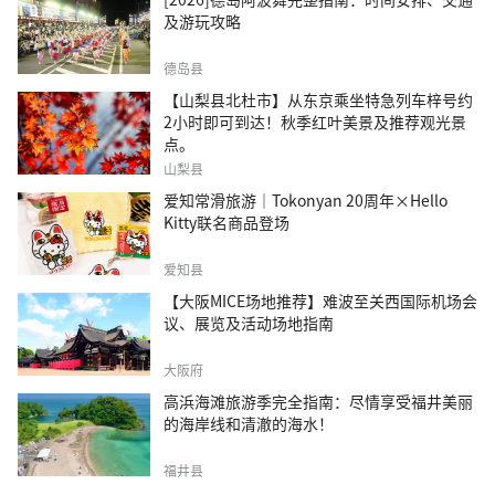
及游玩攻略
德岛县
【山梨县北杜市】从东京乘坐特急列车梓号约
2小时即可到达！秋季红叶美景及推荐观光景
点。
山梨县
爱知常滑旅游｜Tokonyan 20周年×Hello
Kitty联名商品登场
爱知县
【大阪MICE场地推荐】难波至关西国际机场会
议、展览及活动场地指南
大阪府
高浜海滩旅游季完全指南：尽情享受福井美丽
的海岸线和清澈的海水！
福井县