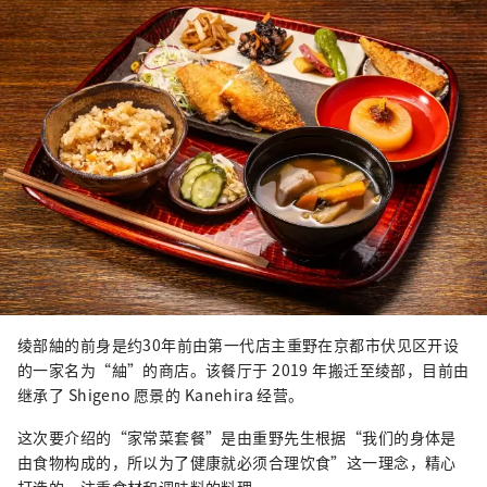
绫部紬的前身是约30年前由第一代店主重野在京都市伏见区开设
的一家名为“紬”的商店。该餐厅于 2019 年搬迁至绫部，目前由
继承了 Shigeno 愿景的 Kanehira 经营。
这次要介绍的“家常菜套餐”是由重野先生根据“我们的身体是
由食物构成的，所以为了健康就必须合理饮食”这一理念，精心