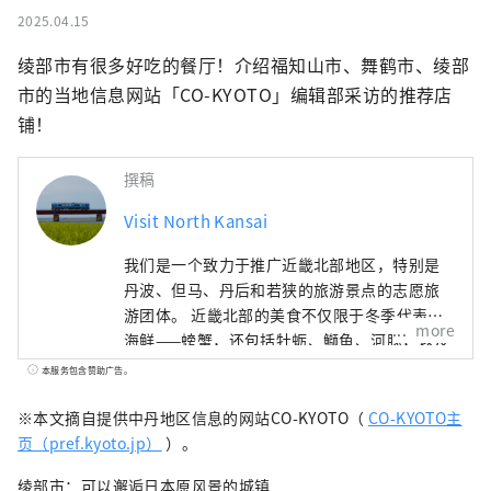
2025.04.15
绫部市有很多好吃的餐厅！介绍福知山市、舞鹤市、绫部
市的当地信息网站「CO-KYOTO」编辑部采访的推荐店
铺！
撰稿
Visit North Kansai
我们是一个致力于推广近畿北部地区，特别是
丹波、但马、丹后和若狭的旅游景点的志愿旅
游团体。 近畿北部的美食不仅限于冬季代表性
more
海鲜——螃蟹，还包括牡蛎、鰤鱼、河豚，以及
夏季的美味，如海蛤、岩蚝、白鱿鱼。山区特
本服务包含赞助广告。
产有丹巴栗子、丹巴黑豆，夏季水果则有沙丘
瓜，因此，这里一年四季都能品尝到美食。 如
※本文摘自提供中丹地区信息的网站CO-KYOTO（
CO-KYOTO主
果我能够分享一些信息，让人们可以多次游览
页（pref.kyoto.jp）
）。
广袤的近畿北部地区，并享受火车旅行的乐
绫部市：可以邂逅日本原风景的城镇