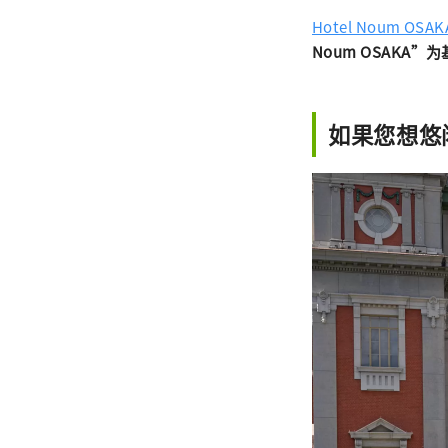
Hotel Noum OSAK
Noum OSAKA
如果您想悠