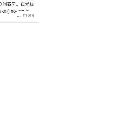
50 间客房。在光线
oum.osaka@no-um.jp
more