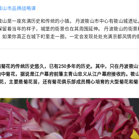
筱山市品牌战略课
筱山是一座充满历史和传统的小镇。 丹波筱山市中心有筱山城遗址
保留着当年的样子，城堡的街景也在其周围延伸。 丹波筱山的街景
，如果你真正在城下町里走一圈，一定会发现处处充满京都风情的
菊花的传统历史悠久，已有250多年的历史。其中，只在丹波筱
的中菊花，据说是江户幕府前藩主青山忠义从江户幕府接收的。筱
菊花，主要是菊花苗，还有菊花俱乐部成员精心培育的大型菊花和菊