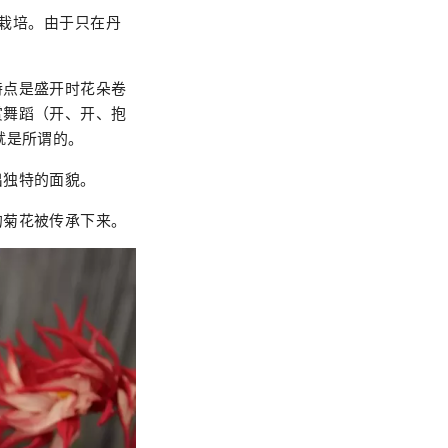
们栽培。由于只在丹
特点是盛开时花朵卷
赏舞蹈（开、开、抱
就是所谓的。
出独特的面貌。
的菊花被传承下来。