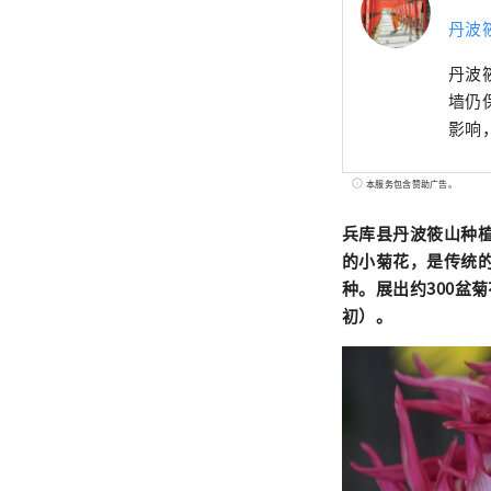
丹波
丹波
墙仍
影响
本服务包含赞助广告。
兵库县丹波筱山种植
的小菊花，是传统
种。展出约300盆
初）。