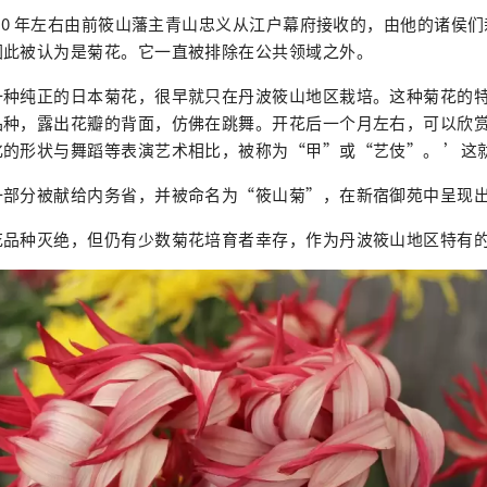
840 年左右由前筱山藩主青山忠义从江户幕府接收的，由他的诸侯
因此被认为是菊花。它一直被排除在公共领域之外。
一种纯正的日本菊花，很早就只在丹波筱山地区栽培。这种菊花的
品种，露出花瓣的背面，仿佛在跳舞。开花后一个月左右，可以欣
化的形状与舞蹈等表演艺术相比，被称为“甲”或“艺伎”。 ’这
一部分被献给内务省，并被命名为“筱山菊”，在新宿御苑中呈现
花品种灭绝，但仍有少数菊花培育者幸存，作为丹波筱山地区特有