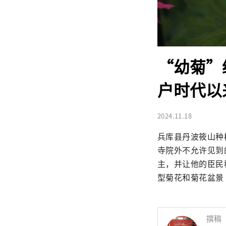
“幼菊”
户时代以来
2024.11.18
兵库县丹波筱山种
寺院外不允许见到
主，并让他的臣民
型菊花和菊花盆景
撰稿