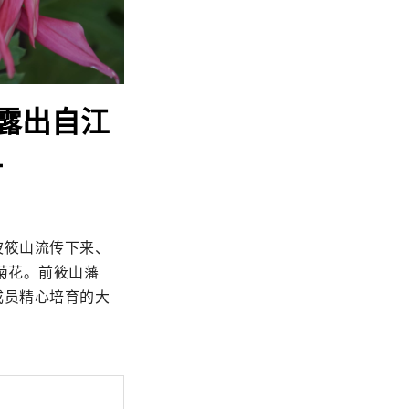
露出自江
-
波筱山流传下来、
菊花。前筱山藩
成员精心培育的大