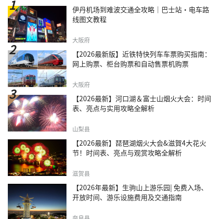
伊丹机场到难波交通全攻略｜巴士站・电车路
线图文教程
大阪府
【2026最新版】近铁特快列车车票购买指南：
网上购票、柜台购票和自动售票机购票
大阪府
【2026最新】河口湖＆富士山烟火大会：时间
表、亮点与实用攻略全解析
山梨县
【2026最新】琵琶湖烟火大会&滋賀4大花火
节！时间表、亮点与观赏攻略全解析
滋贺县
【2026年最新】生驹山上游乐园| 免费入场、
开放时间、游乐设施费用及交通指南
奈良县