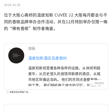
2024.10.29
位于大阪心斋桥的温故知新 CUVÉE J2 大阪每月都会与不
同的香槟品牌举办合作活动，并在12月特别举办仅限一晚
的“稀有香槟”制作者晚宴。
撰稿
温故知新酒店及度假村
温故知新经营着各种各样的设施，从休闲到超
豪华，从历史悠久的旅馆到新建的酒店，从城
市地区到偏远岛屿。 他们的共同点是都有独特
more
的个性。 我们倾听每个地方的记忆，创造定制
且独特的住宿概念。
本服务包含赞助广告。