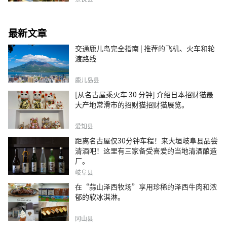
最新文章
交通鹿儿岛完全指南 | 推荐的飞机、火车和轮
渡路线
鹿儿岛县
[从名古屋乘火车 30 分钟] 介绍日本招财猫最
大产地常滑市的招财猫招财猫展览。
爱知县
距离名古屋仅30分钟车程！来大垣岐阜县品尝
清酒吧！这里有三家备受喜爱的当地清酒酿造
厂。
岐阜县
在“蒜山泽西牧场”享用珍稀的泽西牛肉和浓
郁的软冰淇淋。
冈山县