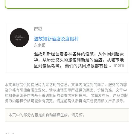
一层，一间房间，成人的隐居之所

一杯充满艺术和历史的美味清酒
撰稿
温故知新酒店及度假村
东京都
温故知新经营着各种各样的设施，从休闲到超豪
华，从历史悠久的旅馆到新建的酒店，从城市地
more
区到偏远岛屿。 他们的共同点是都有独特的个
性。 我们倾听每个地方的记忆，创造定制且独
特的住宿概念。
本文章所提供的情报均为采访时的信息。文章内所提到的商品、服务的内容
及价格有可能会发生变化。请以店铺实际所提供的商品、价格为准。文章中
的相关资讯是作者基于采访期间的调查内容所撰写。 文章发布后，产品或服
务的内容和价格可能会有变更，请提前确认后再购买或使用相关产品服务。
本页中的部分内容是由自动翻译生成，请见谅。