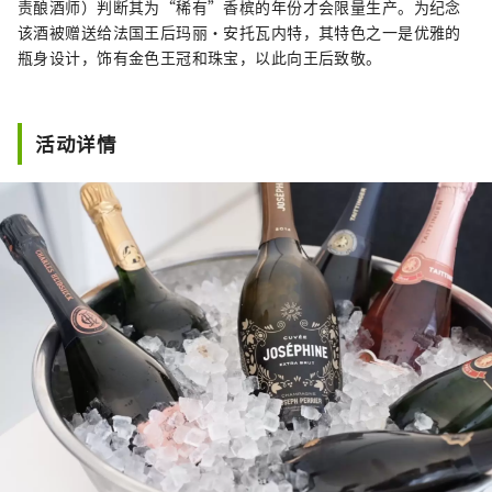
责酿酒师）判断其为“稀有”香槟的年份才会限量生产。为纪念
该酒被赠送给法国王后玛丽·安托瓦内特，其特色之一是优雅的
瓶身设计，饰有金色王冠和珠宝，以此向王后致敬。
活动详情