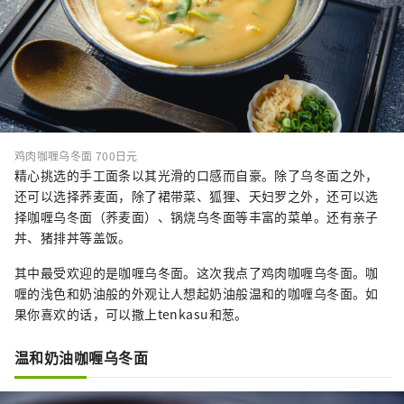
鸡肉咖喱乌冬面 700日元
精心挑选的手工面条以其光滑的口感而自豪。除了乌冬面之外，
还可以选择荞麦面，除了裙带菜、狐狸、天妇罗之外，还可以选
择咖喱乌冬面（荞麦面）、锅烧乌冬面等丰富的菜单。还有亲子
丼、猪排丼等盖饭。
其中最受欢迎的是咖喱乌冬面。这次我点了鸡肉咖喱乌冬面。咖
喱的浅色和奶油般的外观让人想起奶油般温和的咖喱乌冬面。如
果你喜欢的话，可以撒上tenkasu和葱。
温和奶油咖喱乌冬面