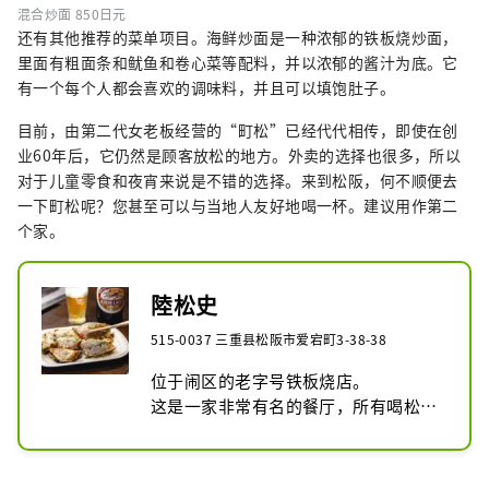
混合炒面 850日元
还有其他推荐的菜单项目。海鲜炒面是一种浓郁的铁板烧炒面，
里面有粗面条和鱿鱼和卷心菜等配料，并以浓郁的酱汁为底。它
有一个每个人都会喜欢的调味料，并且可以填饱肚子。
目前，由第二代女老板经营的“町松”已经代代相传，即使在创
业60年后，它仍然是顾客放松的地方。外卖的选择也很多，所以
对于儿童零食和夜宵来说是不错的选择。来到松阪，何不顺便去
一下町松呢？您甚至可以与当地人友好地喝一杯。建议用作第二
个家。
陸松史
515-0037 三重县松阪市爱宕町3-38-38
位于闹区的老字号铁板烧店。

这是一家非常有名的餐厅，所有喝松阪
的人都知道它。

一口大小的西式烧烤食品
“Choromatsuyaki”很受欢迎。
