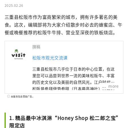
2025.02.26
三重县松阪市作为富商繁栄的城市，拥有许多著名的美
食。这次，编辑部将为大家介绍散步时必去的蜂蜜店、午
餐或晚餐推荐的松阪牛牛排、营业至深夜的铁板烧店。
撰稿
松阪市观光交流课
三重县松阪市几乎位于日本的中心位置，在这
里您可以品尝到世界一流的美味松阪牛、丰富
的历史文化以及美丽的自然风光。江户时代，
more
松阪是参拜伊势参拜（日本最高神社）的最后
驿站。这些商人在江户成功地进行了松阪棉花
本服务包含赞助广告。
的贸易，给松阪带来了繁荣。
1. 精品最中冰淇淋“Honey Shop 松二郎之宝”
限定店