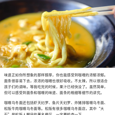
味道正如你所想象的那样醇厚，你也能感受到咖喱的浓郁浓郁。
面条很容易下去，浓浓的咖喱也很好吸收。不太辣，所以很适合
孩子们的调味。等我吃完的时候，果汁已经快没了。虽然简单，
但可以感受到面条和咖喱的味道、面条的粗细等细节的讲究。
咖喱乌冬面还包括虾天妇罗、鱼片天妇罗、炸猪排咖喱乌冬面、
松阪牛肉咖喱乌冬面等。松阪有很多咖喱乌冬面店，其中“大
石”是松阪人瞩目的著名餐厅。一定要检查一下。