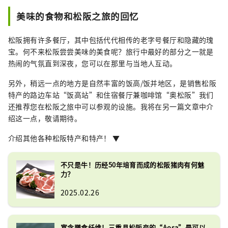
搭配一瓶啤酒，您就成为松阪鉴赏家
美味的食物和松阪之旅的回忆
了！
松阪拥有许多餐厅，其中包括代代相传的老字号餐厅和隐藏的瑰
宝。何不来松阪尝尝美味的美食呢？旅行中最好的部分之一就是
热闹的气氛直到深夜，您可以在那里与当地人互动。
另外，稍远一点的地方是自然丰富的饭高/饭并地区，是销售松阪
特产的路边车站“饭高站”和住宿餐厅兼咖啡馆“奥松阪”我们
还推荐您在松阪之旅中可以参观的设施。我将在另一篇文章中介
绍这一点，敬请期待。
介绍其他各种松阪特产和特产！ ▼
不只是牛！历经50年培育而成的松阪猪肉有何魅
力？
2025.02.26
富含膳食纤维！三重县松阪产的“Aosa”是可以