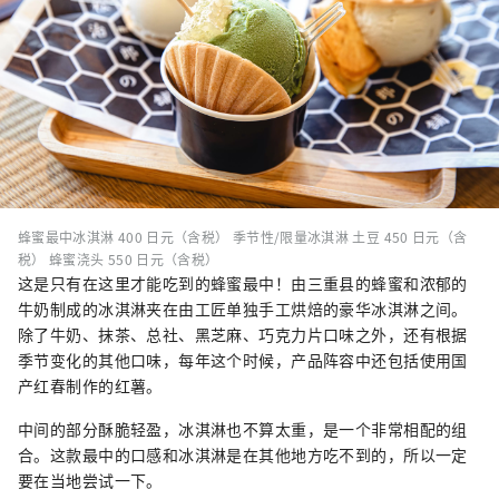
蜂蜜最中冰淇淋 400 日元（含税） 季节性/限量冰淇淋 土豆 450 日元（含
税） 蜂蜜浇头 550 日元（含税）
这是只有在这里才能吃到的蜂蜜最中！由三重县的蜂蜜和浓郁的
牛奶制成的冰淇淋夹在由工匠单独手工烘焙的豪华冰淇淋之间。
除了牛奶、抹茶、总社、黑芝麻、巧克力片口味之外，还有根据
季节变化的其他口味，每年这个时候，产品阵容中还包括使用国
产红春制作的红薯。
中间的部分酥脆轻盈，冰淇淋也不算太重，是一个非常相配的组
合。这款最中的口感和冰淇淋是在其他地方吃不到的，所以一定
要在当地尝试一下。