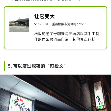
让它变大
515-0818 三重县松阪市河合町772-15
松阪的老字号咖喱乌冬面店以其手工制
作的面条顺滑而自豪。其他景点包括乌
冬面、荞麦面和盖饭。
5. 可以度过深夜的“町松文”