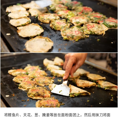
将鲣鱼片、天花、葱、腌姜等放在面粉面团上，然后用抹刀将面