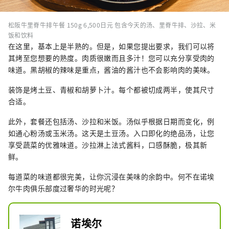
松阪牛里脊牛排午餐 150g 6,500日元 包含今天的汤、里脊牛排、沙拉、米
饭和饮料
在这里，基本上是半熟的。但是，如果您提出要求，我们可以将
其烤至您想要的熟度。肉质很嫩而且多汁！您可以充分享受肉的
味道。黑胡椒的辣味是重点，酱油的酱汁也不会影响肉的美味。
装饰是烤土豆、青椒和胡萝卜汁。每个都被切成两半，使其尺寸
合适。
此外，套餐还包括汤、沙拉和米饭。汤似乎根据日期而变化，例
如通心粉汤或玉米汤。这天是土豆汤。入口即化的绝品汤，让您
享受蔬菜的优雅味道。沙拉淋上法式酱料，口感酥脆，极其新
鲜。
每道菜的味道都很完美，让你沉浸在美味的余韵中。何不在诺埃
尔牛肉俱乐部度过奢华的时光呢？
诺埃尔