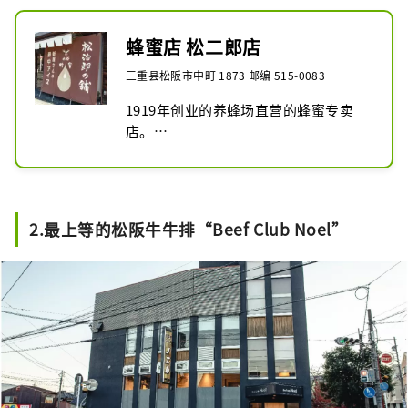
蜂蜜店 松二郎店
三重县松阪市中町 1873 邮编 515-0083
1919年创业的养蜂场直营的蜂蜜专卖
店。

第一家公司水谷松二郎于 1912 年在三
重县创立了该公司。从此，水谷养蜂园
与蜜蜂共同生活了100年的悠久历史。

作为家族的第一任族长，松二郎收购并
2.最上等的松阪牛牛排“Beef Club Noel”
饲养了少量的蜜蜂，他们的工作不仅给
人类而且给地球上的所有生物带来了不
可替代的利益，他深受感动。

“松二郎之宝”是1919年创业的老字号
养蜂场直营的蜂蜜专卖店，于1990年开
业。

2012年迎来了100周年的水谷养蜂园，
继承了创始人松二郎的思想，希望将养
蜂的奇妙传递给尽可能多的人。