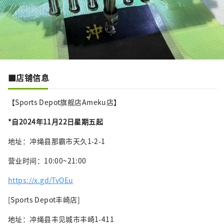
■店铺信息
【Sports Depot旗舰店Ameku店】
*自2024年11月22日星期五起
地址：冲绳县那霸市天久1-2-1
营业时间：10:00~21:00
https://x.gd/TvOEu
[Sports Depot丰崎店]
地址：冲绳县丰见城市丰崎1-411