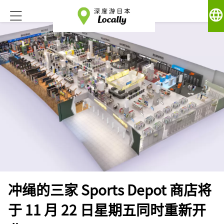
language
冲绳的三家 Sports Depot 商店将
于 11 月 22 日星期五同时重新开