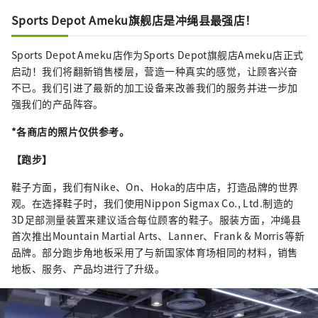
泛的产品和服务选择，以满足所有运动爱好者
的需求。
Sports Depot Ameku旗舰店是冲绳县最强店！
Sports Depot Ameku店作为Sports Depot旗舰店Ameku店正式
启动！我们将翻新销售楼层，营造一种真实的感觉，让顾客兴奋
不已。我们引进了最新的加工设备来改善我们的服务并进一步加
强我们的产品阵容。
*各商店的照片仅供参考。
【跑步】
鞋子方面，我们有Nike、On、Hoka的店中店，打造品牌的世界
观。在选择鞋子时，我们使用Nippon Sigmax Co., Ltd.制造的
3D足部测量装置来建议适合每位顾客的鞋子。服装方面，冲绳县
首次推出Mountain Martial Arts、Lanner、Frank & Morris等新
品牌。部分跑步角地板采用了与新国家体育场相同的材料，销售
地板、服务、产品均进行了升级。