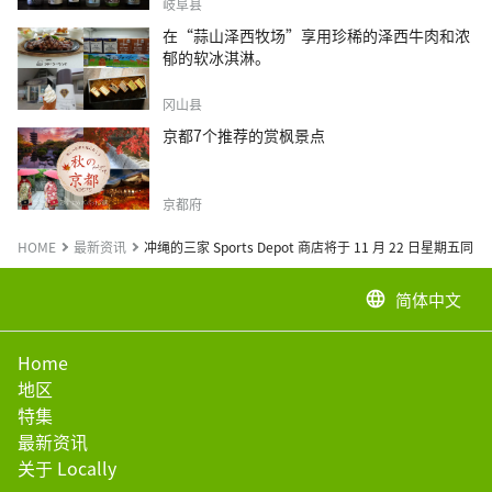
岐阜县
在“蒜山泽西牧场”享用珍稀的泽西牛肉和浓
郁的软冰淇淋。
冈山县
京都7个推荐的赏枫景点
京都府
HOME
最新资讯
冲绳的三家 Sports Depot 商店将于 11 月 22 日星期五
简体中文
language
Home
地区
特集
最新资讯
关于 Locally