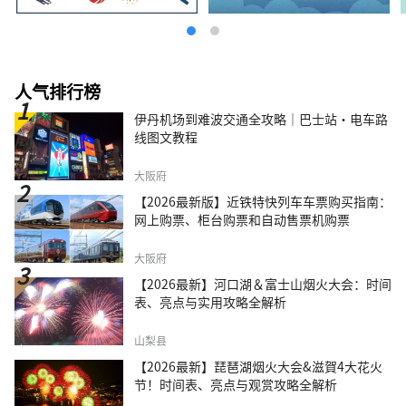
人气排行榜
伊丹机场到难波交通全攻略｜巴士站・电车路
线图文教程
大阪府
【2026最新版】近铁特快列车车票购买指南：
网上购票、柜台购票和自动售票机购票
大阪府
【2026最新】河口湖＆富士山烟火大会：时间
表、亮点与实用攻略全解析
山梨县
【2026最新】琵琶湖烟火大会&滋賀4大花火
节！时间表、亮点与观赏攻略全解析