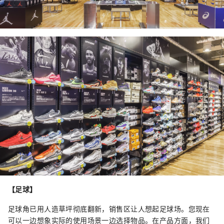
【足球】
足球角已用人造草坪彻底翻新，销售区让人想起足球场。您现在
可以一边想象实际的使用场景一边选择物品。在产品方面，我们