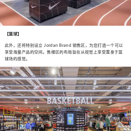
【篮球】
此外，还将特别设立 Jordan Brand 销售区，为您打造一个可以
享受海量产品的空间。售楼区的布局旨在从视觉上享受置身于篮
球场的感觉。