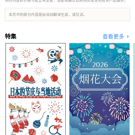
务的内容和价格可能会有变更，请提前确认后再购买或使用相关产品服务。
本页中的部分内容是由自动翻译生成，请见谅。
特集
查看更多