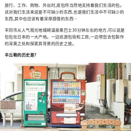
肉之一，而清酒米“兵库山田锦”则是让您舌
旅行、工作、购物、外出时,皮包所当然地支持着我们生活的包。
头惊喜的宝石。 有马温泉是著名的温泉，城崎
这对我们生活来说是不可缺少的东西,也是我们生活中不可缺少的
温泉曾出现在许多文学作品中。在大自然的包
东西,其中也应该有着深厚感情的东西…
围下，您可以放松身心。 淡路岛鸣门漩涡的雷
丰冈市从人气观光地城崎温泉乘巴士30分钟左右的地方,可以说是
鸣声、夏季各地举办的烟火大会的动感声音
包包在日本的一大产地。一边巡游包街和工房,一边带您去包製作
等，您可以听到令人难忘的声音。 在县内的药
的深奥之处和探索其背景的历史之旅。
草园和植物园中，四季皆有的药草和花草的温
和宜人的香气可以治愈您的身心。 享受刺激视
丰丘
鞄
的历史是?
觉、味觉、触觉、听觉、嗅觉五种感官的兵库
新旅程。