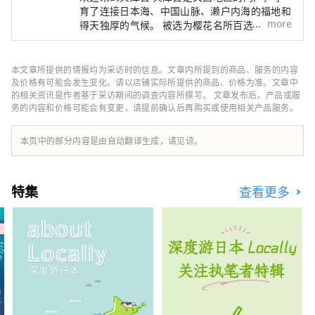
育了连接日本海、中国山脉、濑户内海的福地和
more
得天独厚的气候。 被选为樱花名所百选之一的
世界遗产姬路城、六甲山的全景夜景等，有许多
令人惊叹的美景。 世界闻名的神户品牌“神户
牛”是但马牛的代名词，是日本顶级牛肉之一，
本文章所提供的情报均为采访时的信息。文章内所提到的商品、服务的内容
而清酒米“兵库山田锦”则是让您舌头惊喜的宝
及价格有可能会发生变化。请以店铺实际所提供的商品、价格为准。文章中
石。 有马温泉是著名的温泉，城崎温泉曾出现
的相关资讯是作者基于采访期间的调查内容所撰写。 文章发布后，产品或服
务的内容和价格可能会有变更，请提前确认后再购买或使用相关产品服务。
在许多文学作品中。在大自然的包围下，您可以
放松身心。 淡路岛鸣门漩涡的雷鸣声、夏季各
地举办的烟火大会的动感声音等，您可以听到令
本页中的部分内容是由自动翻译生成，请见谅。
人难忘的声音。 在县内的药草园和植物园中，
四季皆有的药草和花草的温和宜人的香气可以治
愈您的身心。 享受刺激视觉、味觉、触觉、听
特集
查看更多
觉、嗅觉五种感官的兵库新旅程。