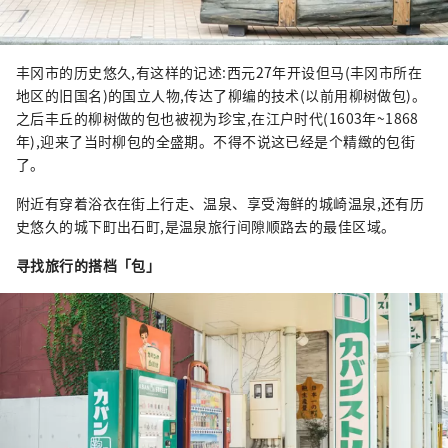
丰冈市的历史悠久,有这样的记述:西元27年开设但马(丰冈市所在
地区的旧国名)的国立人物,传达了柳编的技术(以前用柳树做包)。
之后丰丘的柳树做的包也被视为珍宝,在江户时代(1603年~1868
年),迎来了当时柳包的全盛期。不得不说这已经是个精緻的包街
了。
附近有穿着浴衣在街上行走、温泉、享受海鲜的城崎温泉,还有历
史悠久的城下町出石町,是温泉旅行间隙顺路去的最佳区域。
寻找旅行的搭档「包」