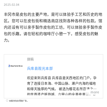
2025.02.04
丰冈市是皮包的主要产地，是可以体验手工艺和历史的地
区。您可以在皮包街和精选商店找到各种各样的包款。馆
内还设有可以亲手製作皮包的工坊，可以体验亲手製作皮
包的乐趣。请在轻松的咖啡厅小憩一下，感受皮包的魅
力。
撰稿
兵库县观光本部
欢迎来到兵库县 兵库县是关西地区的门户，孕
育了连接日本海、中国山脉、濑户内海的福地
和得天独厚的气候。 被选为樱花名所百选之一
more
的世界遗产姬路城、六甲山的全景夜景等，有
许多令人惊叹的美景。 世界闻名的神户品牌
本服务包含赞助广告。
“神户牛”是但马牛的代名词，是日本顶级牛