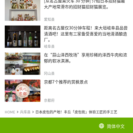
[从名古屋乘火车 30 分钟] 介绍日本招财猫最
大产地常滑市的招财猫招财猫展览。
爱知县
距离名古屋仅30分钟车程！来大垣岐阜县品尝
清酒吧！这里有三家备受喜爱的当地清酒酿造
厂。
岐阜县
在“蒜山泽西牧场”享用珍稀的泽西牛肉和浓
郁的软冰淇淋。
冈山县
京都7个推荐的赏枫景点
京都府
HOME
兵库县
日本皮包的产地！丰丘「皮包街」体验工匠的手工艺
简体中文
language