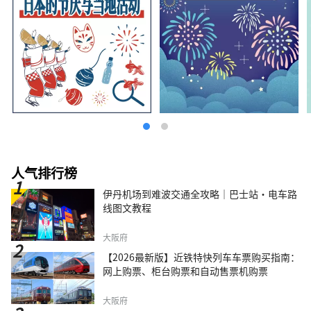
人气排行榜
伊丹机场到难波交通全攻略｜巴士站・电车路
线图文教程
大阪府
【2026最新版】近铁特快列车车票购买指南：
网上购票、柜台购票和自动售票机购票
大阪府