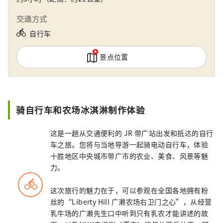
很乐意根据您的时间和距离，为您提供定制行
程咨询。 [由十胜PLUS一般社团法人运营]
交通方式
directions_bike
自行车
景点位置
骑自行车和农场冰淇淋制作体验
这是一趟从交通便利的 JR 带广站出发和抵达的自行
车之旅。您将与当地导游一起骑电动自行车，体验
十胜地区中央城市带广市的农业、美食、风景等魅
力。
directions_bike
这次旅行的魅力在于，可以参观在全国各地拥有粉
丝的“Liberty Hill 广濑农场右卫门之心”，从经营
乳牛场的广濑先生口中听到只有乳农才能讲述的故