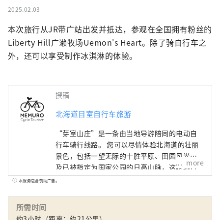
2025.02.03
本次旅行从JR带广站出发并抵达，参观在全国拥有粉丝的
Liberty Hill广濑牧场Uemon's Heart。除了骑自行车之
外，还可以享受制作冰淇淋的体验。
撰稿
北海道目室自行车旅游
“芽室山庄”是一条由当地导游陪同的电动自
行车骑行线路。 您可以尽情体验北海道的壮丽
景色，包括一望无际的十胜平原、田园风光以
more
及已被指定为国家公园的日高山脉，这趟骑行
之旅定会让您毕生难忘。 除了体验收割、奶牛
本服务包含赞助广告。
养殖、骑马和品尝当地美食的线路外，还有可
以欣赏丘陵和大海的路线，并以芽室町和带广
所需时间
市为中心，覆盖十胜地区的各个角落。 我们也
约3小时（距离：约21公里）