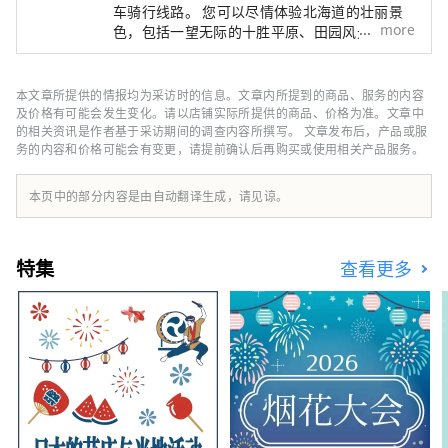
车骑行线路。 您可以尽情体验北海道的壮丽景
more
色，包括一望无际的十胜平原、田园风光以及已
被指定为国家公园的日高山脉，这趟骑行之旅定
会让您毕生难忘。 除了体验收割、奶牛养殖、
骑马和品尝当地美食的线路外，还有可以欣赏丘
本文章所提供的情报均为采访时的信息。文章内所提到的商品、服务的内容
陵和大海的路线，并以芽室町和带广市为中心，
及价格有可能会发生变化。请以店铺实际所提供的商品、价格为准。文章中
覆盖十胜地区的各个角落。 我们也很乐意根据
的相关资讯是作者基于采访期间的调查内容所撰写。 文章发布后，产品或服
务的内容和价格可能会有变更，请提前确认后再购买或使用相关产品服务。
您的时间和距离，为您提供定制行程咨询。 [由
十胜PLUS一般社团法人运营]
本页中的部分内容是由自动翻译生成，请见谅。
特集
查看更多