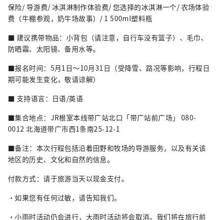
保险/ 导游费/ 冰淇淋制作体验费/ 您选择的冰淇淋一个/ 农场体验
费（牛棚参观，奶牛场故事）/ 1 500ml塑料瓶
■ 建议携带物品：小背包（请注意，自行车没有篮子）、毛巾、
防晒霜、太阳镜、备用水等。
■报名时间：5月1日～10月31日（受降雪、路况等影响，行程日
期可能发生变化，敬请谅解）
■ 支持语言：日语/英语
■集合地点：JR根室本线带广站北口「带广站前广场」 080-
0012 北海道带广市西1条南25-12-1
■备注：本次行程包括沿着田野和牧场的导游服务，以及有关该
地区的历史、文化和自然的信息。
付款方式：请于旅游当天以现金支付。
・如果您有任何过敏，请告知我们。
・小雨时活动仍会进行，大雨时活动将会取消。我们将在旅行前