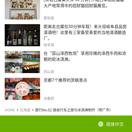
大产地常滑市的招财猫招财猫展览。
爱知县
距离名古屋仅30分钟车程！来大垣岐阜县品尝
清酒吧！这里有三家备受喜爱的当地清酒酿造
厂。
岐阜县
在“蒜山泽西牧场”享用珍稀的泽西牛肉和浓
郁的软冰淇淋。
冈山县
京都7个推荐的赏枫景点
京都府
HOME
北海道
旅行No.52 骑自行车之旅与冰淇淋制作（带广市）
简体中文
language