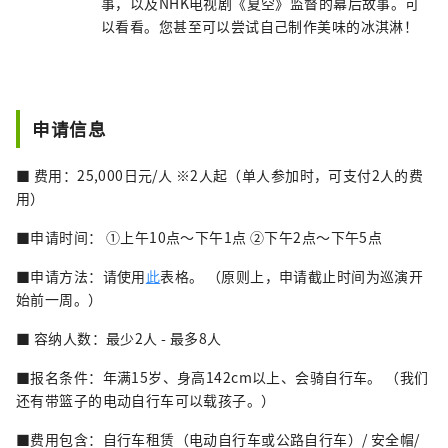
事，以及NHK电视剧《夏空》监督的幕后故事。可
以看看。您甚至可以尝试自己制作美味的冰淇淋！
申请信息
■ 费用：25,000日元/人 ※2人起（单人参加时，可支付2人的费
用）
■申请时间： ①上午10点～下午1点 ②下午2点～下午5点
■申请方法：请使用
此
表格。 （原则上，申请截止时间为巡演开
始前一周。）
■ 容纳人数：最少2人 - 最多8人
■报名条件：年满15岁、身高142cm以上、会骑自行车。 （我们
还有带篮子的电动自行车可以载孩子。）
■费用包含：自行车租赁（电动自行车或公路自行车）/ 安全帽/