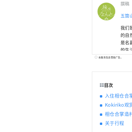
撰稿
五箇
我们致力
的自然
是名
的生
近代
本服务包含赞助广告。
历史
促进
带微
目次
入住相仓合
Kokiriko
相仓合掌造
关于行程