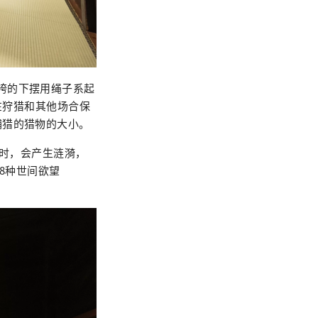
分，袴的下摆用绳子系起
在狩猎和其他场合保
捕猎的猎物的大小。
起时，会产生涟漪，
8种世间欲望