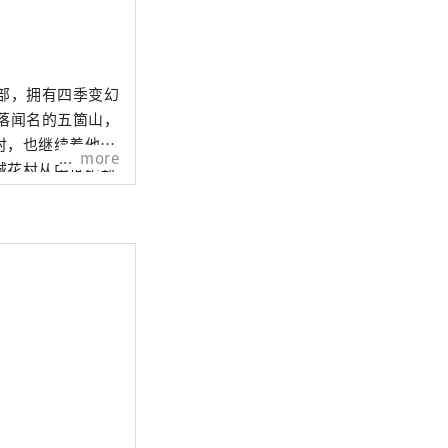
时，也继续着他们
more
城花村从中世纪到
地方都拥有深厚的
花之乡井口，以及
力，人们也总是面