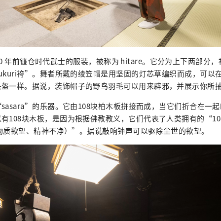
约 800 年前镰仓时代武士的服装，被称为 hitare。它分为上下两部
ukuri袴”。舞者所戴的绫笠帽是用坚固的灯芯草编织而成，可以
头盔一样。据说，装饰帽子的野鸟羽毛可以用来辟邪，并展示你所
sasara”的乐器。它由108块柏木板拼接而成，当它们折合在一
有108块木板，是因为根据佛教教义，它们代表了人类拥有的“10
恼、物质欲望、精神不净）”。据说敲响钟声可以驱除尘世的欲望。