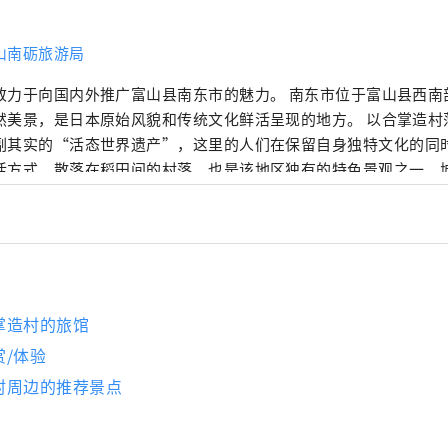
山南砺旅游局
于向国内外推广富山县南东市的魅力。 南东市位于富山县西南部，拥有四季变幻
美景，是日本原始风貌和传统文化鲜活呈现的地方。 以合掌造村落闻名的五箇山，
副其实的“活态世界遗产”，这里的人们在保留自身独特文化的同
活方式。散落在稻田间的村落，也是该地区独有的特色景观之一。
早期都以丝绸织造业而闻名，而伊波村则以木雕艺术著称，这两个
文化底蕴。从宗像志功居住的福光，到繁荣的集镇福野，再到山茶
戏剧和城市交流的户贺，南东的里山（乡村景观）总是充满旅游魅
笑地欢迎你。
掌造村的旅馆
观赏/体验
村周边的推荐景点