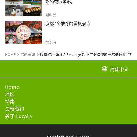
郁的软冰淇淋。
冈山县
京都7个推荐的赏枫景点
京都府
HOME
最新资讯
隆重推出 Golf 5 Prestige 旗下广受欢迎的高尔夫球杆“EP
简体中文
language
Home
地区
特集
最新资讯
关于 Locally
Copyright © MATCHA Inc.