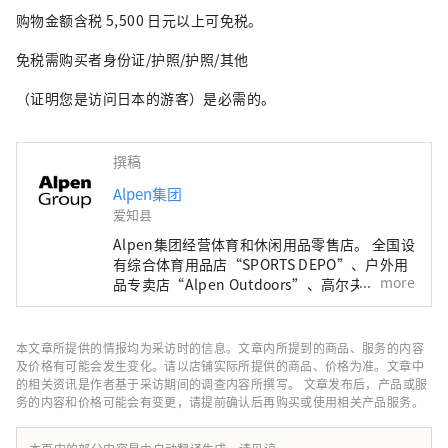
购物金额含税 5,500 日元以上可免税。
免税需购买者身份证/护照/护照/其他
（证明您是访问日本的游客）是必需的。
撰稿
Alpen集团
爱知县
Alpen集团经营体育和休闲用品零售店。 全国设
有综合体育用品店“SPORTS DEPO”、户外用
more
品专卖店“Alpen Outdoors”、高尔夫专卖店
“GOLF5”，销售知名运动品牌的体育用品。
作为高度时尚的服装和鞋子。我们提供广泛的产
品和服务选择，以满足所有运动爱好者的需求。
本文章所提供的情报均为采访时的信息。文章内所提到的商品、服务的内容
及价格有可能会发生变化。请以店铺实际所提供的商品、价格为准。文章中
的相关资讯是作者基于采访期间的调查内容所撰写。 文章发布后，产品或服
务的内容和价格可能会有变更，请提前确认后再购买或使用相关产品服务。