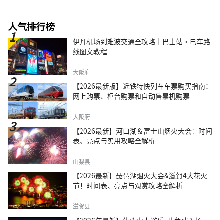
人气排行榜
伊丹机场到难波交通全攻略｜巴士站・电车路
线图文教程
大阪府
【2026最新版】近铁特快列车车票购买指南：
网上购票、柜台购票和自动售票机购票
大阪府
【2026最新】河口湖＆富士山烟火大会：时间
表、亮点与实用攻略全解析
山梨县
【2026最新】琵琶湖烟火大会&滋賀4大花火
节！时间表、亮点与观赏攻略全解析
滋贺县
【2026年最新】生驹山上游乐园| 免费入场、