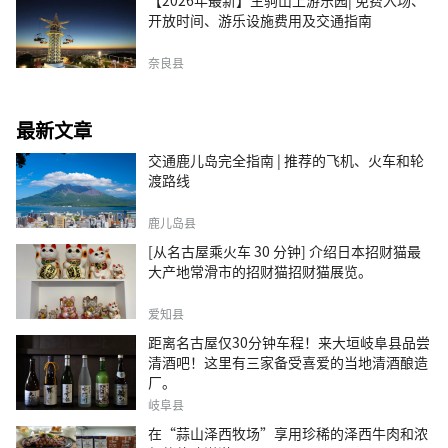
开放时间、游乐设施费用及交通指南
奈良县
最新文章
交通鹿儿岛完全指南 | 推荐的飞机、火车和轮
渡路线
鹿儿岛县
[从名古屋乘火车 30 分钟] 介绍日本招财猫最
大产地常滑市的招财猫招财猫展览。
爱知县
距离名古屋仅30分钟车程！来大垣岐阜县品尝
清酒吧！这里有三家备受喜爱的当地清酒酿造
厂。
岐阜县
在“蒜山泽西牧场”享用珍稀的泽西牛肉和浓