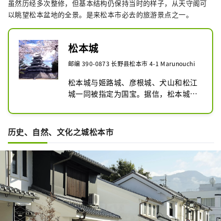
虽然历经多次整修，但基本结构仍保持当时的样子，从天守阁可
以眺望松本盆地的全景。是来松本市必去的旅游景点之一。
松本城
邮编 390-0873 长野县松本市 4-1 Marunouchi
松本城与姬路城、彦根城、犬山和松江
城一同被指定为国宝。据信，松本城的
天守阁建于1593年左右，是日本现存最
古老的五层或六层天守阁。其特色在于
双色外墙，以白色灰泥和黑色漆料涂绘
历史、自然、文化之城松本市
而成。当城堡背后的群山被白雪覆盖
时，城堡的黑色与雪的白色形成鲜明对
比，更显壮丽。

照片：松本城管理处