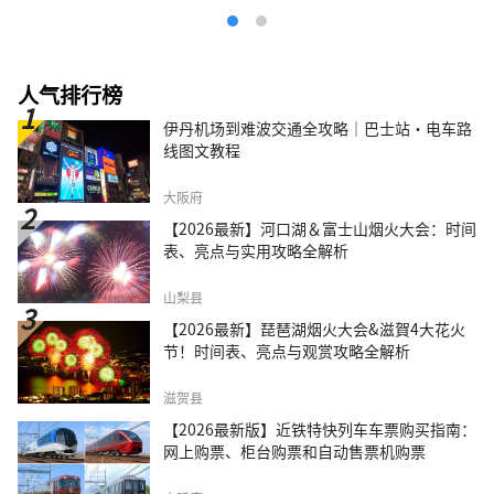
人气排行榜
伊丹机场到难波交通全攻略｜巴士站・电车路
线图文教程
大阪府
【2026最新】河口湖＆富士山烟火大会：时间
表、亮点与实用攻略全解析
山梨县
【2026最新】琵琶湖烟火大会&滋賀4大花火
节！时间表、亮点与观赏攻略全解析
滋贺县
【2026最新版】近铁特快列车车票购买指南：
网上购票、柜台购票和自动售票机购票