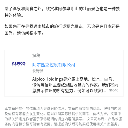
除了温泉和美食之外，欣赏北阿尔卑斯山的壮丽景色也是一种独
特的体验。
如果您正在寻找远离城市的旅行或观光景点，无论是在日本还是
国外，请访问松本市。
撰稿
阿尔匹克控股有限公司
长野县
Alpico Holdings是介绍上高地、松本、白马、
诹访等信州主要旅游胜地魅力的作家。我们将向
more
您展示信州的所有魅力，例如可以欣赏四季风景
的上高地、历史和文化的松本城、被壮丽自然包
围的白马、以及古老历史的诹访大社。我们承诺
我们的文章将丰富您的旅行。让我们一起探索信
本文章所提供的情报均为采访时的信息。文章内所提到的商品、服务的内容
州的魅力，分享新的发现和兴奋。
及价格有可能会发生变化。请以店铺实际所提供的商品、价格为准。文章中
的相关资讯是作者基于采访期间的调查内容所撰写。 文章发布后，产品或服
务的内容和价格可能会有变更，请提前确认后再购买或使用相关产品服务。