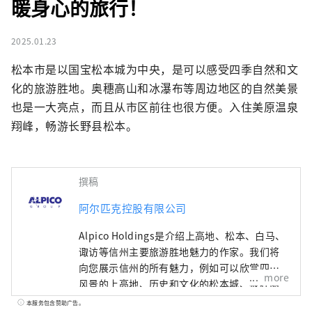
暖身心的旅行！
2025.01.23
松本市是以国宝松本城为中央，是可以感受四季自然和文
化的旅游胜地。奥穗高山和冰瀑布等周边地区的自然美景
也是一大亮点，而且从市区前往也很方便。入住美原温泉
翔峰，畅游长野县松本。
撰稿
阿尔匹克控股有限公司
Alpico Holdings是介绍上高地、松本、白马、
诹访等信州主要旅游胜地魅力的作家。我们将
向您展示信州的所有魅力，例如可以欣赏四季
more
风景的上高地、历史和文化的松本城、被壮丽
自然包围的白马、以及古老历史的诹访大社。
本服务包含赞助广告。