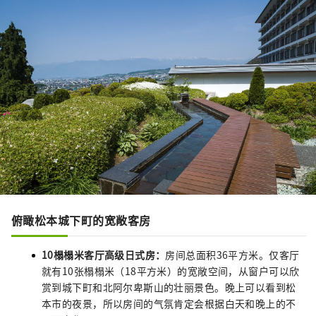
俯瞰松本城下町的宽敞客房
10榻榻米客厅高级日式房：
房间总面积36平方米。仅客厅
就有10张榻榻米（18平方米）的宽敞空间，从窗户可以欣
赏到城下町和北阿尔卑斯山的壮丽景色。晚上可以看到松
本市的夜景，所以房间的气氛肯定会根据白天和晚上的不