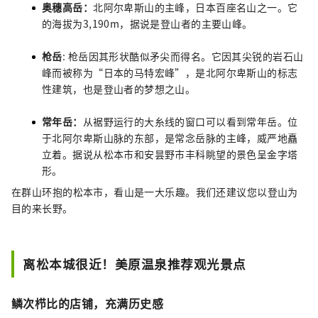
奥穗高岳
：
北阿尔卑斯山的主峰，日本百座名山之一。它
的海拔为3,190m，据说是登山者的主要山峰。
枪岳
: 枪岳因其形状酷似矛尖而得名。它因其尖锐的岩石山
峰而被称为“日本的马特宏峰”，是北阿尔卑斯山的标志
性建筑，也是登山者的梦想之山。
常年岳：
从裾野运行的大糸线的窗口可以看到常年岳。位
于北阿尔卑斯山脉的东部，是常念岳脉的主峰，威严地矗
立着。据说从松本市和安昙野市丰科眺望的景色呈金字塔
形。
在群山环抱的松本市，看山是一大乐趣。我们还建议您以登山为
目的来长野。
离松本城很近！美原温泉推荐观光景点
鳞次栉比的店铺，充满历史感