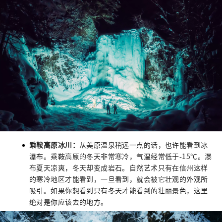
乘鞍高原冰川：
从美原温泉稍远一点的话，也许能看到冰
瀑布。乘鞍高原的冬天非常寒冷，气温经常低于-15℃。瀑
布夏天凉爽，冬天却变成岩石。自然艺术只有在信州这样
的寒冷地区才能看到，一旦看到，就会被它壮观的外观所
吸引。如果你想看到只有冬天才能看到的壮丽景色，这里
绝对是你应该去的地方。