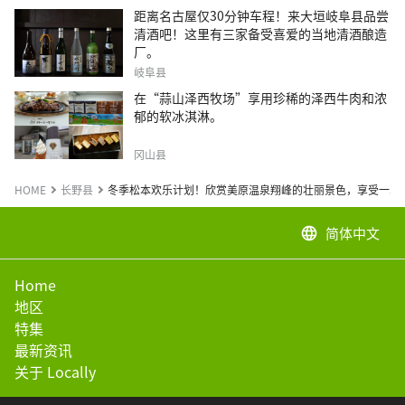
距离名古屋仅30分钟车程！来大垣岐阜县品尝
清酒吧！这里有三家备受喜爱的当地清酒酿造
厂。
岐阜县
在“蒜山泽西牧场”享用珍稀的泽西牛肉和浓
郁的软冰淇淋。
冈山县
HOME
长野县
冬季松本欢乐计划！欣赏美原温泉翔峰的壮丽景色，享受一次
简体中文
language
Home
地区
特集
最新资讯
关于 Locally