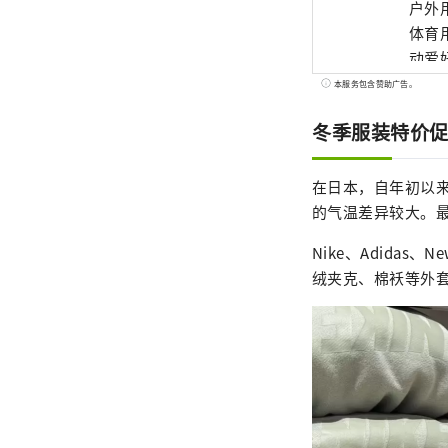
户外用
体育
动爱
本服务包含赞助广告。
冬季服装特价
在日本，自年初以
的气温差异较大。最
Nike、Adidas
绒夹克、棉袄等外