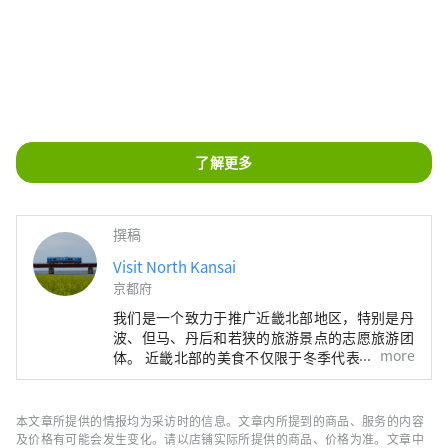
了解更多
撰稿
Visit North Kansai
京都府
我们是一个致力于推广近畿北部地区，特别是丹
波、但马、丹后和若狭的旅游景点的志愿旅游团
more
体。 近畿北部的美食不仅限于冬季代表性海鲜
——螃蟹，还包括牡蛎、鰤鱼、河豚，以及夏季
的美味，如海蛤、岩蚝、白鱿鱼。山区特产有丹
巴栗子、丹巴黑豆，夏季水果则有沙丘瓜，因
本文章所提供的情报均为采访时的信息。文章内所提到的商品、服务的内容
此，这里一年四季都能品尝到美食。 如果我能
及价格有可能会发生变化。请以店铺实际所提供的商品、价格为准。文章中