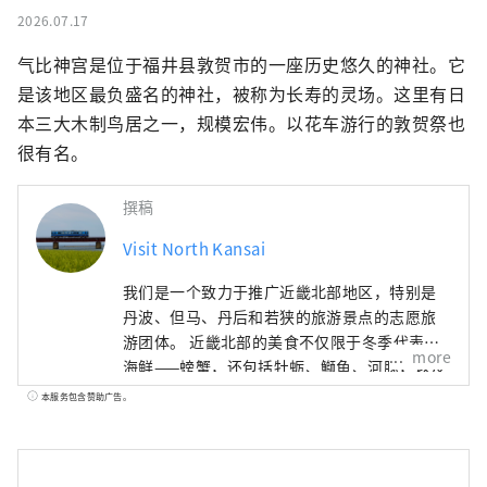
2026.07.17
气比神宫是位于福井县敦贺市的一座历史悠久的神社。它
是该地区最负盛名的神社，被称为长寿的灵场。这里有日
本三大木制鸟居之一，规模宏伟。以花车游行的敦贺祭也
很有名。
撰稿
Visit North Kansai
我们是一个致力于推广近畿北部地区，特别是
丹波、但马、丹后和若狭的旅游景点的志愿旅
游团体。 近畿北部的美食不仅限于冬季代表性
more
海鲜——螃蟹，还包括牡蛎、鰤鱼、河豚，以及
夏季的美味，如海蛤、岩蚝、白鱿鱼。山区特
本服务包含赞助广告。
产有丹巴栗子、丹巴黑豆，夏季水果则有沙丘
瓜，因此，这里一年四季都能品尝到美食。 如
果我能够分享一些信息，让人们可以多次游览