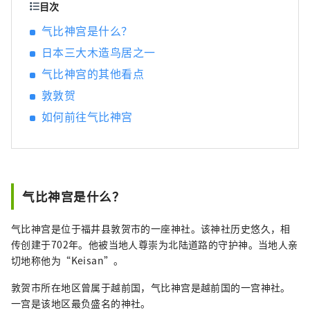
广袤的近畿北部地区，并享受火车旅行的乐
目次
趣，我将感到非常高兴。
气比神宫是什么？
日本三大木造鸟居之一
气比神宫的其他看点
敦敦贺
如何前往气比神宫
气比神宫是什么？
气比神宫是位于福井县敦贺市的一座神社。该神社历史悠久，相
传创建于702年。他被当地人尊崇为北陆道路的守护神。当地人亲
切地称他为“Keisan”。
敦贺市所在地区曾属于越前国，气比神宫是越前国的一宫神社。
一宫是该地区最负盛名的神社。