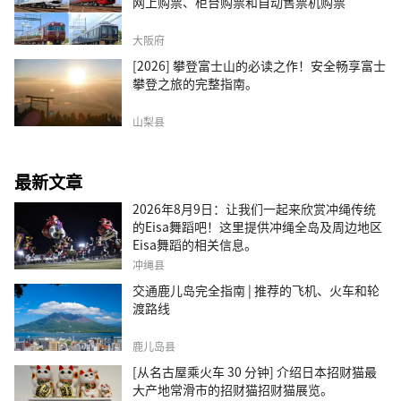
网上购票、柜台购票和自动售票机购票
大阪府
[2026] 攀登富士山的必读之作！安全畅享富士
攀登之旅的完整指南。
山梨县
最新文章
2026年8月9日：让我们一起来欣赏冲绳传统
的Eisa舞蹈吧！这里提供冲绳全岛及周边地区
Eisa舞蹈的相关信息。
冲绳县
交通鹿儿岛完全指南 | 推荐的飞机、火车和轮
渡路线
鹿儿岛县
[从名古屋乘火车 30 分钟] 介绍日本招财猫最
大产地常滑市的招财猫招财猫展览。