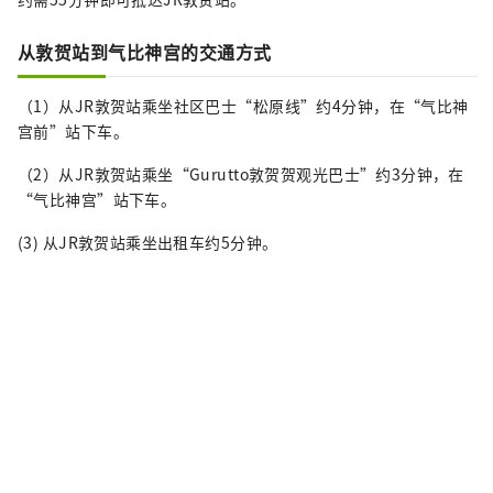
从敦贺站到气比神宫的交通方式
（1）从JR敦贺站乘坐社区巴士“松原线”约4分钟，在“气比神
宫前”站下车。
（2）从JR敦贺站乘坐“Gurutto敦贺贺观光巴士”约3分钟，在
“气比神宫”站下车。
(3) 从JR敦贺站乘坐出租车约5分钟。