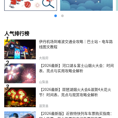
人气排行榜
伊丹机场到难波交通全攻略｜巴士站・电车路
线图文教程
大阪府
【2026最新】河口湖＆富士山烟火大会：时间
表、亮点与实用攻略全解析
山梨县
【2026最新】琵琶湖烟火大会&滋賀4大花火
节！时间表、亮点与观赏攻略全解析
滋贺县
【2026最新版】近铁特快列车车票购买指南：