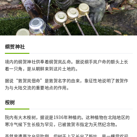
纲贺神社
境内的纲贺神社供奉着纲贺岚乩命。据说纲手岚户命的额头上长
着一只角，是从朝鲜来到这片土地的。
据说“敦贺岚佃命”是敦贺名字的由来，象征性地说明了敦贺作
为与大陆交流的重要地点的作用。
桉树
院内有大木桉树，据说是1936年种植的。这种植物在北陆地区的
寒冷气候下生长极为罕见，已被敦贺市指定为天然纪念物。
虽然曾遭两次台风吹倒，但树干上又长出了新叶，是一棵受欢迎