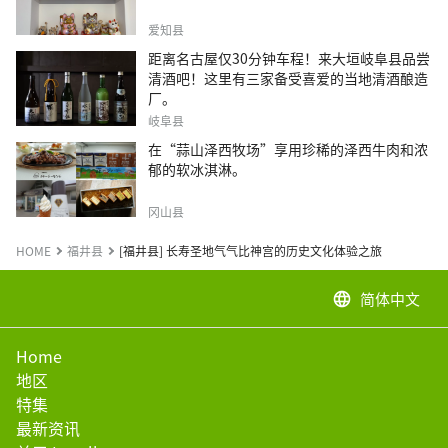
爱知县
距离名古屋仅30分钟车程！来大垣岐阜县品尝
清酒吧！这里有三家备受喜爱的当地清酒酿造
厂。
岐阜县
在“蒜山泽西牧场”享用珍稀的泽西牛肉和浓
郁的软冰淇淋。
冈山县
HOME
福井县
[福井县] 长寿圣地气气比神宫的历史文化体验之旅
简体中文
language
Home
地区
特集
最新资讯