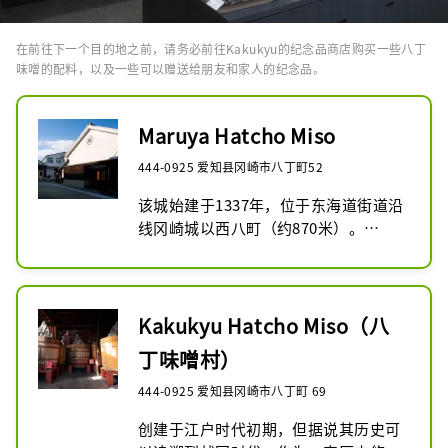
在前往下一个目的地之前，请务必前往Kakukyu的纪念品商店购买一些八丁
味噌的配料，以及一些可以赠送给朋友和家人的纪念品。
Maruya Hatcho Miso
444-0925 爱知县冈崎市八丁町52
该城始建于1337年，位于东海道街道沿
线冈崎城以西八町（约870米）。

我们始终坚持始于江户时代的八丁味噌
传统技术和制造方法，将八丁味噌的原
始历史和浓郁风味传承至今。这里有直
销店，可以购买八丁味噌和用味噌制作
Kakukyu Hatcho Miso（八
的糖果等各种产品，还可以参观酿造
丁味噌村）
厂，了解传统的味噌生产方法。
444-0925 爱知县冈崎市八丁町 69
创建于江户时代初期，但据说其历史可