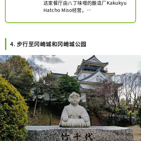
这家餐厅由八丁味噌的酿造厂Kakukyu 
Hatcho Miso经营。

它位于角急工厂内，因此您可以在参观
工厂时顺便去看看。

何不尝试一下对八丁味噌了如指掌的酿
酒师制作的一些美味佳肴呢？
4. 步行至冈崎城和冈崎城公园