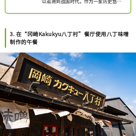
以追溯到战国时代。作为一家历史悠久
的八丁味噌制造商，我们一直采用传统
方法将八丁味噌的风味保留至今。还可
以参观酿造厂，了解八丁味噌的制作过
程，并在餐厅现场品尝使用八丁味噌制
3. 在“冈崎Kakukyu八丁村”餐厅使用八丁味噌
作的菜肴。
制作的午餐