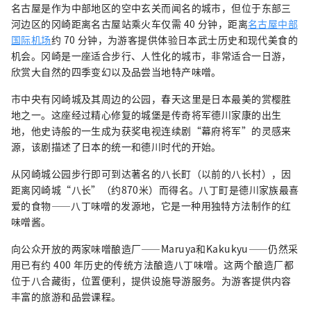
名古屋是作为中部地区的空中玄关而闻名的城市，但位于东部三
河边区的冈崎距离名古屋站乘火车仅需 40 分钟，距离
名古屋中部
国际机场
约 70 分钟，为游客提供体验日本武士历史和现代美食的
机会。冈崎是一座适合步行、人性化的城市，非常适合一日游，
欣赏大自然的四季变幻以及品尝当地特产味噌。
市中央有冈崎城及其周边的公园，春天这里是日本最美的赏樱胜
地之一。这座经过精心修复的城堡是传奇将军德川家康的出生
地，他史诗般的一生成为获奖电视连续剧“幕府将军”的灵感来
源，该剧描述了日本的统一和德川时代的开始。
从冈崎城公园步行即可到达著名的八长町（以前的八长村），因
距离冈崎城“八长”（约870米）而得名。八丁町是德川家族最喜
爱的食物——八丁味噌的发源地，它是一种用独特方法制作的红
味噌酱。
向公众开放的两家味噌酿造厂——Maruya和Kakukyu——仍然采
用已有约 400 年历史的传统方法酿造八丁味噌。这两个酿造厂都
位于八合藏街，位置便利，提供设施导游服务。为游客提供内容
丰富的旅游和品尝课程。