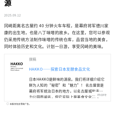
源
2025.09.12
冈崎距离名古屋约 40 分钟火车车程，是幕府将军德川家
康的出生地，也是八丁味噌的故乡。在这里，您可以参观
仍采用传统方法制作味噌的传统仓库，品尝当地的美食，
同时体验历史和文化。计划一日游，享受冈崎的美味。
撰稿
HAKKO——探索日本发酵食品文化
日本HAKKO是鲜味的源泉。我们将详细介绍它
鲜为人知的“秘密”和“魅力”！ 名古屋曾是
幕府将军统治日本的地方，以名古屋城和吉卜
more
力公园而闻名，但它实际上是美食文化的宝
库，孕育了“鲜味”，即日本料理的精髓。 ■
本服务包含赞助广告。
什么是HAKKO？ HAKKO技术在决定日本料理
口味的调味料生产以及风靡全球的清酒酿造中