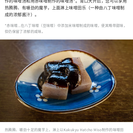
作的味噌汤和用赤味噌制作的味噌汤*。胃口大开后，您可以享用
热腾腾、有嚼劲的魔芋，上面淋上味噌田乐（一种由八丁味噌制
成的浓郁酱汁）。
*赤味噌...在八丁味噌（豆味噌）中添加米味噌制成的味噌，使其略带甜味，
但仍保留了浓郁的咸味。
热腾腾、嚼劲十足的魔芋上，淋上以Kakukyu Hatcho Miso制作的味噌田