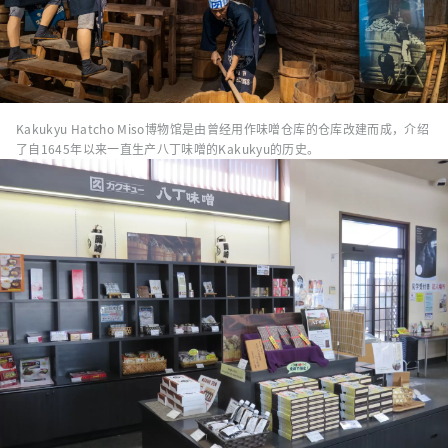
Kakukyu Hatcho Miso博物馆是由曾经用作味噌仓库的仓库改建而成，介绍
了自1645年以来一直生产八丁味噌的Kakukyu的历史。