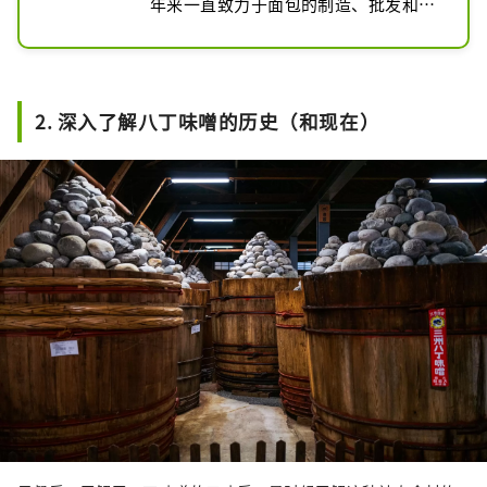
年来一直致力于面包的制造、批发和销
售。他们精心打造安全放心的产品，注
重原料、产地、新鲜度、手工制作。这
家店特别注重销售使用健康米粉制作的
面包。其中，特别推荐使用味噌制作的
2. 深入了解八丁味噌的历史（和现在）
“米粉核桃味噌面包”。