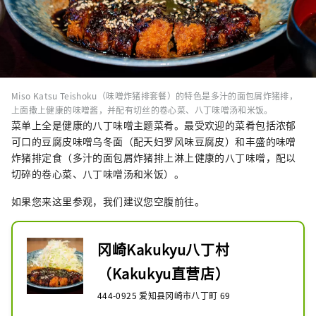
Miso Katsu Teishoku（味噌炸猪排套餐）的特色是多汁的面包屑炸猪排，
上面撒上健康的味噌酱，并配有切丝的卷心菜、八丁味噌汤和米饭。
菜单上全是健康的八丁味噌主题菜肴。最受欢迎的菜肴包括浓郁
可口的豆腐皮味噌乌冬面（配天妇罗风味豆腐皮）和丰盛的味噌
炸猪排定食（多汁的面包屑炸猪排上淋上健康的八丁味噌，配以
切碎的卷心菜、八丁味噌汤和米饭）。
如果您来这里参观，我们建议您空腹前往。
冈崎Kakukyu八丁村
（Kakukyu直营店）
444-0925 爱知县冈崎市八丁町 69