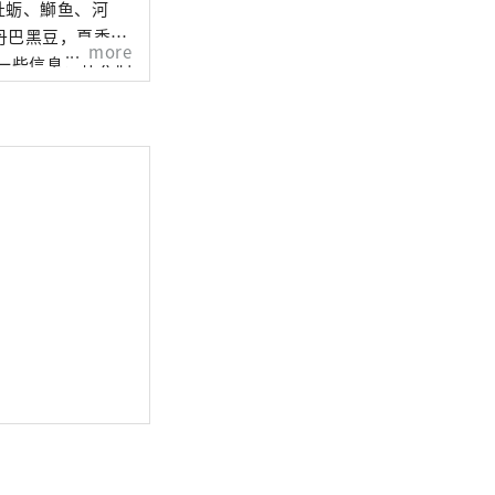
牡蛎、鰤鱼、河
丹巴黑豆，夏季水
more
一些信息，让人们
非常高兴。