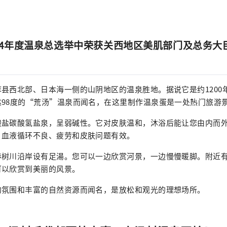
24年度温泉总选举中荣获关西地区美肌部门及总务大
县西北部、日本海一侧的山阴地区的温泉胜地。据说它是约1200
98度的“荒汤”温泉而闻名，在这里制作温泉蛋是一处热门旅游
酸盐碳酸氢盐泉，呈弱碱性。它对皮肤温和，沐浴后能让您由内而
、血液循环不良、疲劳和皮肤问题有效。
春树川沿岸设有足湯。您可以一边欣赏河景，一边慢慢暖脚。附近
可以欣赏到美丽的风景。
的氛围和丰富的自然资源而闻名，是放松和观光的理想场所。