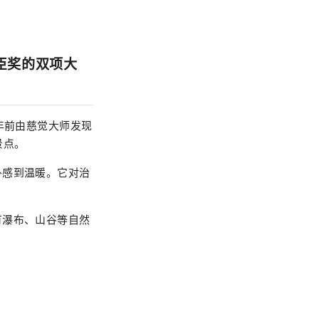
臣奖的双项大
年前由慈觉大师发现
景点。
外感到温暖。它对治
有瀑布、山谷等自然