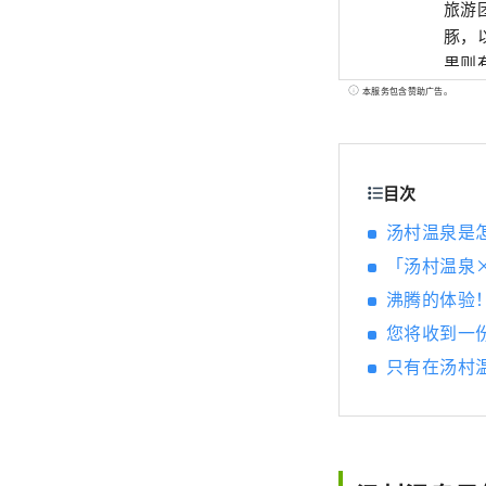
旅游
豚，
果则
可以
本服务包含赞助广告。
目次
汤村温泉是
「汤村温泉
沸腾的体验
您将收到一
只有在汤村