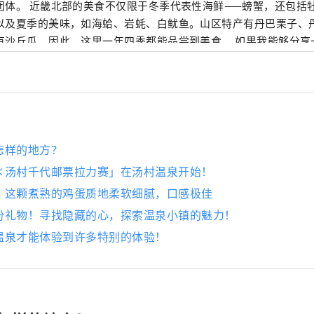
团体。 近畿北部的美食不仅限于冬季代表性海鲜——螃蟹，还包括
以及夏季的美味，如海蛤、岩蚝、白鱿鱼。山区特产有丹巴栗子、
有沙丘瓜，因此，这里一年四季都能品尝到美食。 如果我能够分享
多次游览广袤的近畿北部地区，并享受火车旅行的乐趣，我将感到
怎样的地方？
×汤村千代邮票拉力赛」在汤村温泉开始！
！这颗煮熟的鸡蛋质地柔软细腻，口感极佳
份礼物！寻找隐藏的心，探索温泉小镇的魅力！
温泉才能体验到许多特别的体验！