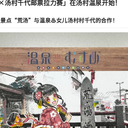
×汤村千代邮票拉力赛」在汤村温泉开始！
光景点“荒汤”与温泉♨女儿汤村村千代的合作！